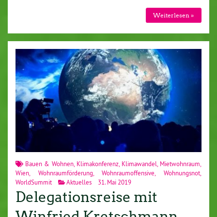
Weiterlesen »
Bauen & Wohnen
,
Klimakonferenz
,
Klimawandel
,
Mietwohnraum
,
Wien
,
Wohnraumförderung
,
Wohnraumoffensive
,
Wohnungsnot
,
WorldSummit
Aktuelles
31. Mai 2019
Delegationsreise mit
Winfried Kretschmann