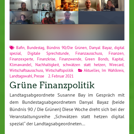
Bafin
,
Bundestag
,
Bündnis 90/Die Grünen
,
Danyal Bayaz
,
digital
spezial
,
Digitale Sprechstunde
,
Finanzausschuss
,
Finanzen
,
Finanzexperte
,
Finanzkrise
,
Finanzwende
,
Green Bonds
,
Kapital
,
Klimawandel
,
Nachhaltigkeit
,
schwätzen statt hetzen
,
Wirecard
,
Wirtschaftsausschuss
,
Wirtschaftspolitik
Aktuelles
,
Im Wahlkreis
,
Landtagswahl
,
Presse
2. Februar 2021
Grüne Finanzpolitik
Landtagsabgeordnete Susanne Bay im Gespräch mit
dem Bundestagsabgeordnetem Danyal Bayaz (beide
Bündnis 90 / Die Grünen) Diese Woche dreht sich bei der
Veranstaltungsreihe „Schwätzen statt hetzen digital
spezial“ der Landtagsabgeordneten…