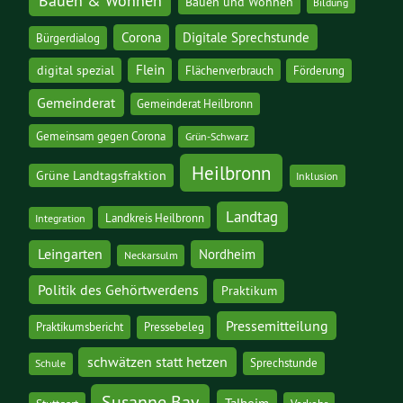
Bauen & Wohnen
Bauen und Wohnen
Bildung
Corona
Digitale Sprechstunde
Bürgerdialog
digital spezial
Flein
Flächenverbrauch
Förderung
Gemeinderat
Gemeinderat Heilbronn
Gemeinsam gegen Corona
Grün-Schwarz
Heilbronn
Grüne Landtagsfraktion
Inklusion
Landtag
Landkreis Heilbronn
Integration
Leingarten
Nordheim
Neckarsulm
Politik des Gehörtwerdens
Praktikum
Pressemitteilung
Praktikumsbericht
Pressebeleg
schwätzen statt hetzen
Sprechstunde
Schule
Susanne Bay