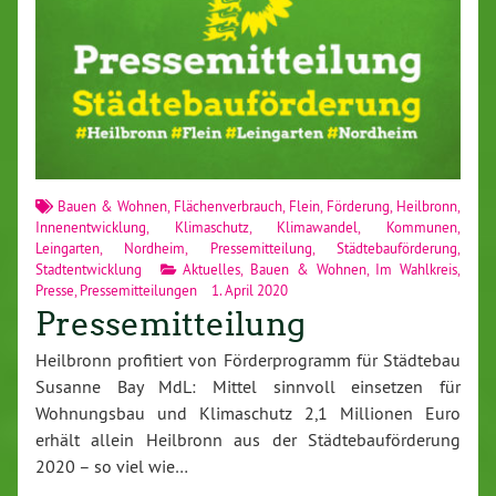
Bauen & Wohnen
,
Flächenverbrauch
,
Flein
,
Förderung
,
Heilbronn
,
Innenentwicklung
,
Klimaschutz
,
Klimawandel
,
Kommunen
,
Leingarten
,
Nordheim
,
Pressemitteilung
,
Städtebauförderung
,
Stadtentwicklung
Aktuelles
,
Bauen & Wohnen
,
Im Wahlkreis
,
Presse
,
Pressemitteilungen
1. April 2020
Pressemitteilung
Heilbronn profitiert von Förderprogramm für Städtebau
Susanne Bay MdL: Mittel sinnvoll einsetzen für
Wohnungsbau und Klimaschutz 2,1 Millionen Euro
erhält allein Heilbronn aus der Städtebauförderung
2020 – so viel wie…