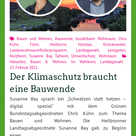
Bauen und Wohnen
,
Bauwende
,
bezahlbarer Wohnraum
,
Chris
Kühn
,
Flein
,
Heilbronn
,
Holzbau
,
Klimawandel
,
Landeswohnraumförderprogramm
,
Landtagswahl
,
Leingarten
,
Nordheim
,
Susanne Bay
,
Talheim
,
Umweltschutz
,
Wohnraum
Aktuelles
,
Bauen & Wohnen
,
Im Wahlkreis
,
Landtagswahl
25. Februar 2021
Der Klimaschutz braucht
eine Bauwende
Susanne Bay sprach bei „Schwätzen statt hetzen –
digital spezial“ mit dem Grünen
Bundestagsabgeordneten Chris Kühn zum Thema
Bauen und Wohnen. Die Heilbronner
Landtagsabgeordnete Susanne Bay gab zu Beginn
einen…