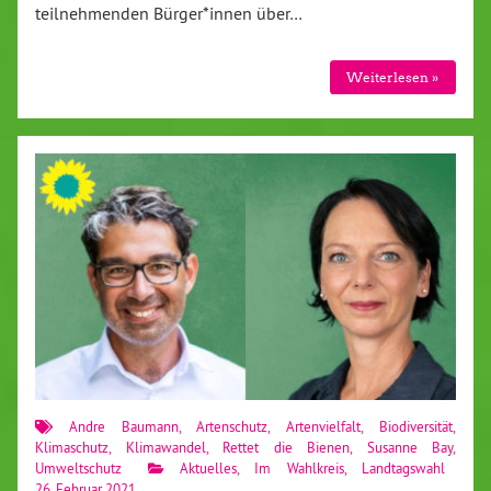
teilnehmenden Bürger*innen über…
Weiterlesen »
Andre Baumann
,
Artenschutz
,
Artenvielfalt
,
Biodiversität
,
Klimaschutz
,
Klimawandel
,
Rettet die Bienen
,
Susanne Bay
,
Umweltschutz
Aktuelles
,
Im Wahlkreis
,
Landtagswahl
26. Februar 2021