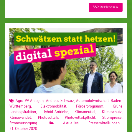
Weiterlesen »
Agro PV-Anlagen
,
Andreas Schwarz
,
Automobilwirtschaft
,
Baden-
Württemberg
,
Elektromobilität
,
Förderprogramm
,
Grüne
Landtagsfraktion
,
Hybrid-Antriebe
,
Klimaneutral
,
Klimaschutz
,
Klimawandel
,
Photovoltaik
,
Photovoltaikpflicht
,
Strompreise
,
Stromversorgung
Aktuelles
,
Pressemitteilungen
21. Oktober 2020