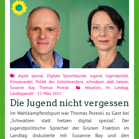
digital spezial
,
Digitale Sprechstunde
,
Jugend
,
Jugendpolitik
,
Klimawandel
,
Politik des Gehörtwerdens
,
schwätzen statt hetzen
,
Susanne Bay
,
Thomas Poreski
Aktuelles
,
Im Landtag
,
Landtagswahl
12. März 2021
Die Jugend nicht vergessen
Im Wahlkampfendspurt war Thomas Poreski zu Gast bei
„Schwätzen statt hetzen digital spezial“. Der
jugendpolitische Sprecher der Grünen Fraktion im
Landtag diskutierte mit Susanne Bay und den