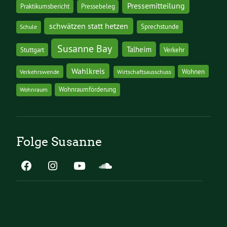
Pressemitteilung
Praktikumsbericht
Pressebeleg
schwätzen statt hetzen
Sprechstunde
Schule
Susanne Bay
Talheim
Stuttgart
Verkehr
Wahlkreis
Wohnen
Verkehrswende
Wirtschaftsausschuss
Wohnraumförderung
Wohnraum
Folge Susanne