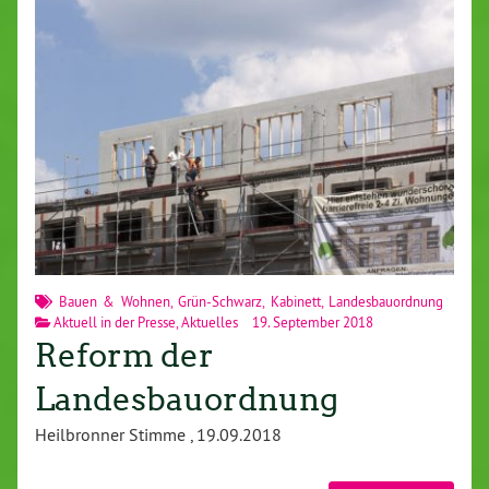
Bauen & Wohnen
,
Grün-Schwarz
,
Kabinett
,
Landesbauordnung
Aktuell in der Presse
,
Aktuelles
19. September 2018
Reform der
Landesbauordnung
Heilbronner Stimme , 19.09.2018