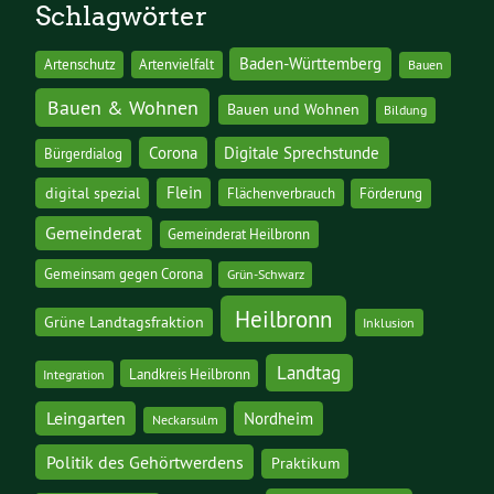
Schlagwörter
Baden-Württemberg
Artenschutz
Artenvielfalt
Bauen
Bauen & Wohnen
Bauen und Wohnen
Bildung
Corona
Digitale Sprechstunde
Bürgerdialog
digital spezial
Flein
Flächenverbrauch
Förderung
Gemeinderat
Gemeinderat Heilbronn
Gemeinsam gegen Corona
Grün-Schwarz
Heilbronn
Grüne Landtagsfraktion
Inklusion
Landtag
Landkreis Heilbronn
Integration
Leingarten
Nordheim
Neckarsulm
Politik des Gehörtwerdens
Praktikum