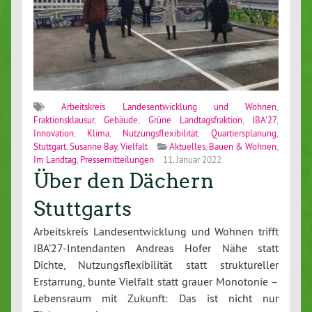
Arbeitskreis Landesentwicklung und Wohnen
,
Fraktionsklausur
,
Gebäude
,
Grüne Landtagsfraktion
,
IBA'27
,
Innovation
,
Klima
,
Nutzungsflexibilität
,
Quartiersplanung
,
Stuttgart
,
Susanne Bay
,
Vielfalt
Aktuelles
,
Bauen & Wohnen
,
Im Landtag
,
Pressemitteilungen
11. Januar 2022
Über den Dächern
Stuttgarts
Arbeitskreis Landesentwicklung und Wohnen trifft
IBA’27-Intendanten Andreas Hofer Nähe statt
Dichte, Nutzungsflexibilität statt struktureller
Erstarrung, bunte Vielfalt statt grauer Monotonie –
Lebensraum mit Zukunft: Das ist nicht nur