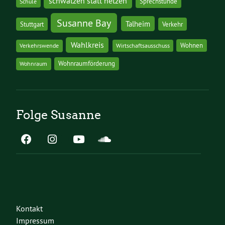
schwätzen statt hetzen
Sprechstunde
Schule
Susanne Bay
Talheim
Stuttgart
Verkehr
Wahlkreis
Wohnen
Verkehrswende
Wirtschaftsausschuss
Wohnraumförderung
Wohnraum
Folge Susanne
Kontakt
Impressum