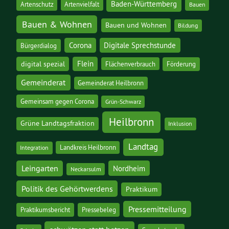
Baden-Württemberg
Artenschutz
Artenvielfalt
Bauen
Bauen & Wohnen
Bauen und Wohnen
Bildung
Corona
Digitale Sprechstunde
Bürgerdialog
digital spezial
Flein
Flächenverbrauch
Förderung
Gemeinderat
Gemeinderat Heilbronn
Gemeinsam gegen Corona
Grün-Schwarz
Heilbronn
Grüne Landtagsfraktion
Inklusion
Landtag
Landkreis Heilbronn
Integration
Leingarten
Nordheim
Neckarsulm
Politik des Gehörtwerdens
Praktikum
Pressemitteilung
Praktikumsbericht
Pressebeleg