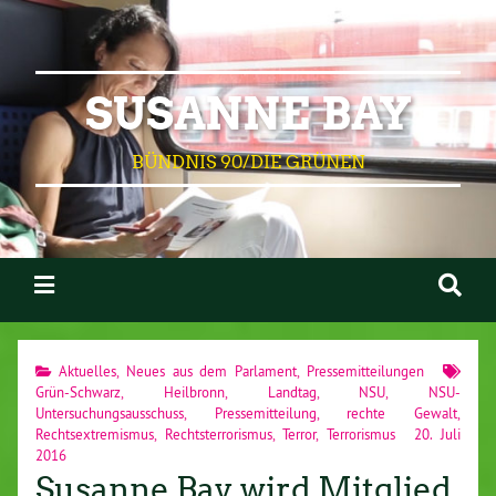
SUSANNE BAY
BÜNDNIS 90/DIE GRÜNEN
Aktuelles
,
Neues aus dem Parlament
,
Pressemitteilungen
Grün-Schwarz
,
Heilbronn
,
Landtag
,
NSU
,
NSU-
Untersuchungsausschuss
,
Pressemitteilung
,
rechte Gewalt
,
Rechtsextremismus
,
Rechtsterrorismus
,
Terror
,
Terrorismus
20. Juli
2016
Susanne Bay wird Mitglied