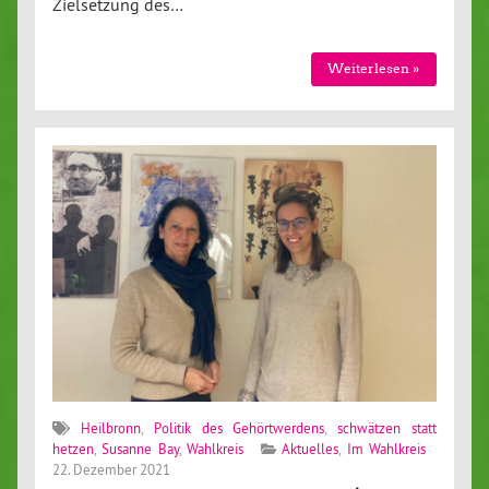
Zielsetzung des…
Weiterlesen »
Heilbronn
,
Politik des Gehörtwerdens
,
schwätzen statt
hetzen
,
Susanne Bay
,
Wahlkreis
Aktuelles
,
Im Wahlkreis
22. Dezember 2021