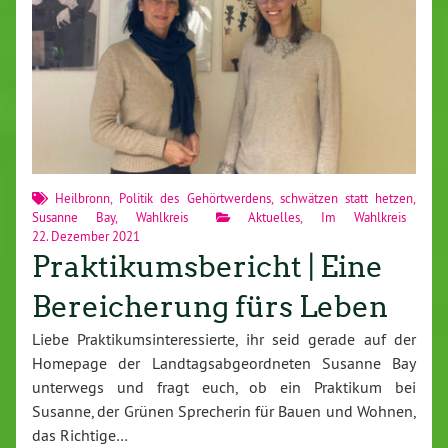
Heilbronn
,
Politik des Gehörtwerdens
,
schwätzen statt hetzen
,
Susanne Bay
,
Wahlkreis
Aktuelles
,
Im Wahlkreis
22. Dezember 2021
Praktikumsbericht | Eine
Bereicherung fürs Leben
Liebe Praktikumsinteressierte, ihr seid gerade auf der
Homepage der Landtagsabgeordneten Susanne Bay
unterwegs und fragt euch, ob ein Praktikum bei
Susanne, der Grünen Sprecherin für Bauen und Wohnen,
das Richtige…