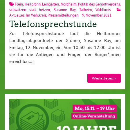
Flein
,
Heilbronn
,
Leingarten
,
Nordheim
,
Politik des Gehörtwerdens
,
schwätzen statt hetzen
,
Susanne Bay
,
Talheim
,
Wahlkreis
Aktuelles
,
Im Wahlkreis
,
Pressemitteilungen
9. November 2021
Telefonsprechstunde
Zur Telefonsprechstunde lädt die Heilbronner
Landtagsabgeordnete der Grünen, Susanne Bay, am
Freitag, 12. November, ein. Von 10:30 bis 12:00 Uhr ist
sie für die Anliegen und Fragen der Bürger*innen
erreichbar….
Weiterlesen »