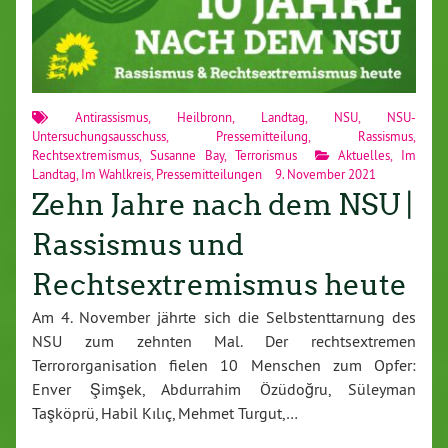
Antirassismus
,
Heilbronn
,
Landtag
,
NSU
,
NSU-
Untersuchungsausschuss
,
Pressemitteilung
,
Rassismus
,
Rechtsextremismus
,
Susanne Bay
,
Terrorismus
Aktuelles
,
Im
Landtag
,
Im Wahlkreis
,
Pressemitteilungen
9. November 2021
Zehn Jahre nach dem NSU |
Rassismus und
Rechtsextremismus heute
Am 4. November jährte sich die Selbstenttarnung des
NSU zum zehnten Mal. Der rechtsextremen
Terrororganisation fielen 10 Menschen zum Opfer:
Enver Şimşek, Abdurrahim Özüdoğru, Süleyman
Taşköprü, Habil Kılıç, Mehmet Turgut,…