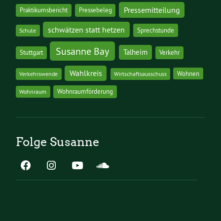
Pressemitteilung
Praktikumsbericht
Pressebeleg
schwätzen statt hetzen
Sprechstunde
Schule
Susanne Bay
Talheim
Stuttgart
Verkehr
Wahlkreis
Wohnen
Verkehrswende
Wirtschaftsausschuss
Wohnraumförderung
Wohnraum
Folge Susanne