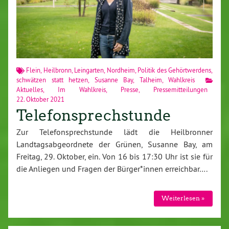
Flein
,
Heilbronn
,
Leingarten
,
Nordheim
,
Politik des Gehörtwerdens
,
schwätzen statt hetzen
,
Susanne Bay
,
Talheim
,
Wahlkreis
Aktuelles
,
Im Wahlkreis
,
Presse
,
Pressemitteilungen
22. Oktober 2021
Telefonsprechstunde
Zur Telefonsprechstunde lädt die Heilbronner
Landtagsabgeordnete der Grünen, Susanne Bay, am
Freitag, 29. Oktober, ein. Von 16 bis 17:30 Uhr ist sie für
die Anliegen und Fragen der Bürger*innen erreichbar….
Weiterlesen »