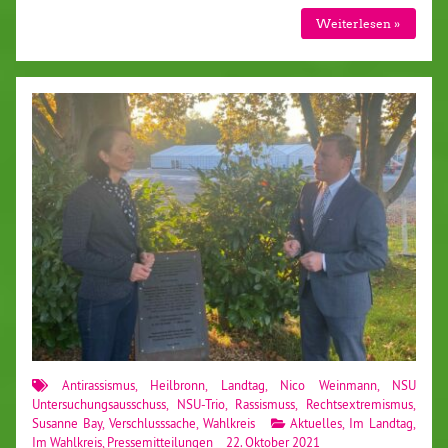
Weiterlesen »
Antirassismus
,
Heilbronn
,
Landtag
,
Nico Weinmann
,
NSU
Untersuchungsausschuss
,
NSU-Trio
,
Rassismuss
,
Rechtsextremismus
,
Susanne Bay
,
Verschlusssache
,
Wahlkreis
Aktuelles
,
Im Landtag
,
Im Wahlkreis
,
Pressemitteilungen
22. Oktober 2021