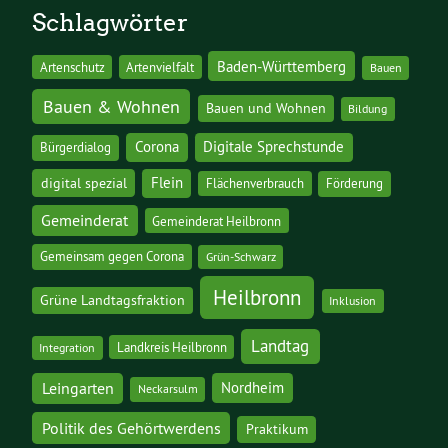
Schlagwörter
Baden-Württemberg
Artenschutz
Artenvielfalt
Bauen
Bauen & Wohnen
Bauen und Wohnen
Bildung
Corona
Digitale Sprechstunde
Bürgerdialog
digital spezial
Flein
Flächenverbrauch
Förderung
Gemeinderat
Gemeinderat Heilbronn
Gemeinsam gegen Corona
Grün-Schwarz
Heilbronn
Grüne Landtagsfraktion
Inklusion
Landtag
Landkreis Heilbronn
Integration
Leingarten
Nordheim
Neckarsulm
Politik des Gehörtwerdens
Praktikum