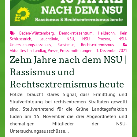
Baden-Württemberg
,
Demokratiezentrum
,
Heilbronn
,
Kein
Schlussstrich
,
Leuchtlinie
,
NSU
,
NSU Prozess
,
NSU-
Untersuchungsausschuss
,
Rassismus
,
Rechtsextremismus
Aktuelles
,
Im Landtag
,
Presse
,
Pressemitteilungen
1. Dezember 2021
Zehn Jahre nach dem NSU |
Rassismus und
Rechtsextremismus heute
Polizei braucht klares Signal, dass Ermittlung und
Strafverfolgung bei rechtsextremen Straftaten gewollt
sind. Stellvertretend für die Grüne Landtagsfraktion
luden am 15. November die drei Abgeordneten und
ehemaligen Mitglieder der NSU-
Untersuchungsausschüsse…