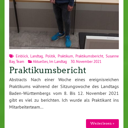
Einblick
,
Landtag
,
Politik
,
Praktikum
,
Praktikumsbericht
,
Susanne
Bay
,
Team
Aktuelles
,
Im Landtag
30. November 2021
Praktikumsbericht
Abstracts Nach einer Woche eines ereignisreichen
Praktikums während der Sitzungswoche des Landtags
Baden-Württembergs vom 8. Bis 12. November 2021
gibt es viel zu berichten. Ich wurde als Praktikant ins
Mitarbeiterteam…
Weiterlesen »