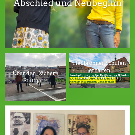
Abschied und Neubeginn
Heilbronner Schulen
erhalten
Über den Dächern
Landesförderung
Stuttgarts