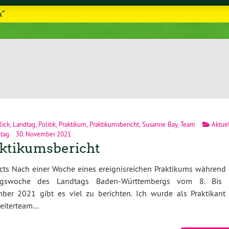
k“
lick
,
Landtag
,
Politik
,
Praktikum
,
Praktikumsbericht
,
Susanne Bay
,
Team
Aktue
tag
30. November 2021
ktikumsbericht
cts Nach einer Woche eines ereignisreichen Praktikums während 
ngswoche des Landtags Baden-Württembergs vom 8. Bis 
ber 2021 gibt es viel zu berichten. Ich wurde als Praktikant 
beiterteam…