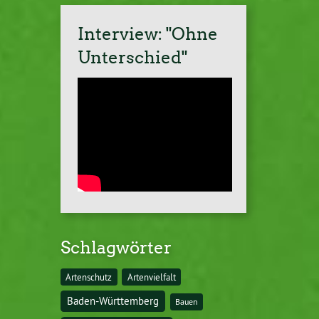
Interview: "Ohne
Unterschied"
Schlagwörter
Artenschutz
Artenvielfalt
Baden-Württemberg
Bauen