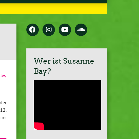
Wer ist Susanne
Bay?
lles
,
der
12.
ins