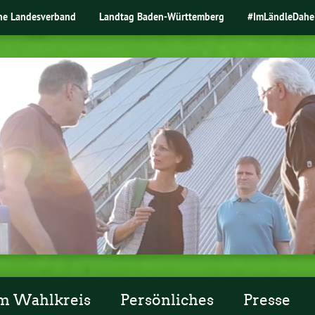
ne Landesverband
Landtag Baden-Württemberg
#ImLändleDahe
m Wahlkreis
Persönliches
Presse