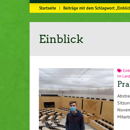
Startseite
⟩
Beiträge mit dem Schlagwort „Einblic
Einblick
Einb
Im Land
Pra
Abstra
Sitzu
Novem
Mitar