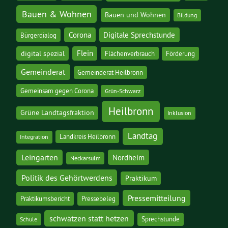
Bauen & Wohnen
Bauen und Wohnen
Bildung
Corona
Digitale Sprechstunde
Bürgerdialog
digital spezial
Flein
Flächenverbrauch
Förderung
Gemeinderat
Gemeinderat Heilbronn
Gemeinsam gegen Corona
Grün-Schwarz
Heilbronn
Grüne Landtagsfraktion
Inklusion
Landtag
Landkreis Heilbronn
Integration
Leingarten
Nordheim
Neckarsulm
Politik des Gehörtwerdens
Praktikum
Pressemitteilung
Praktikumsbericht
Pressebeleg
schwätzen statt hetzen
Sprechstunde
Schule