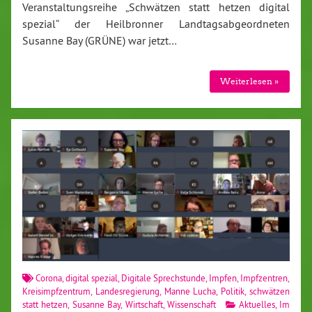
Veranstaltungsreihe „Schwätzen statt hetzen digital
spezial“ der Heilbronner Landtagsabgeordneten
Susanne Bay (GRÜNE) war jetzt…
Weiterlesen »
Corona
,
digital spezial
,
Digitale Sprechstunde
,
Impfen
,
Impfzentren
,
Kreisimpfzentrum
,
Landesregierung
,
Manne Lucha
,
Politik
,
schwätzen
statt hetzen
,
Susanne Bay
,
Wirtschaft
,
Wissenschaft
Aktuelles
,
Im