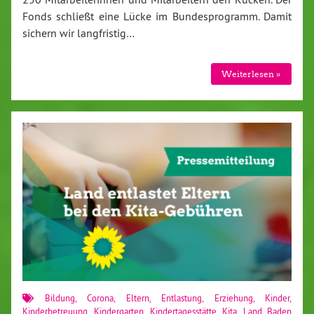
Fonds schließt eine Lücke im Bundesprogramm. Damit
sichern wir langfristig…
Weiterlesen »
Bildung
,
Corona
,
Eltern
,
Entlastung
,
Erziehung
,
Kinder
,
Kinderbetreuung
,
Kindergarten
,
Kindertagesstätte
,
Kita
,
Land Baden