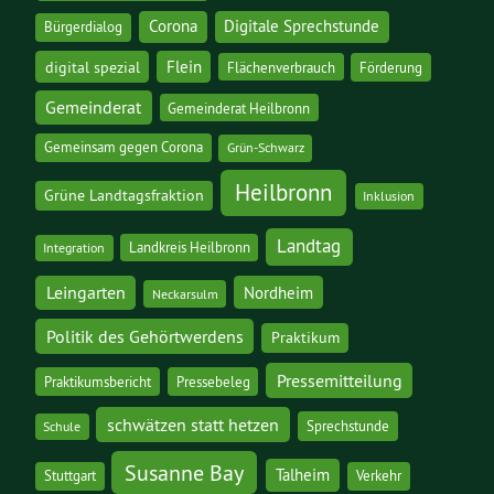
Corona
Digitale Sprechstunde
Bürgerdialog
digital spezial
Flein
Flächenverbrauch
Förderung
Gemeinderat
Gemeinderat Heilbronn
Gemeinsam gegen Corona
Grün-Schwarz
Heilbronn
Grüne Landtagsfraktion
Inklusion
Landtag
Landkreis Heilbronn
Integration
Leingarten
Nordheim
Neckarsulm
Politik des Gehörtwerdens
Praktikum
Pressemitteilung
Praktikumsbericht
Pressebeleg
schwätzen statt hetzen
Sprechstunde
Schule
Susanne Bay
Talheim
Stuttgart
Verkehr