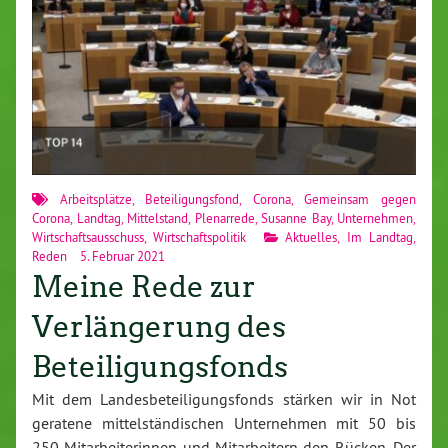
Arbeitsplätze
,
Beteiligungsfond
,
Corona
,
Gemeinsam gegen
Corona
,
Landtag
,
Mittelstand
,
Plenarrede
,
Susanne Bay
,
Unternehmen
,
Wirtschaftsausschuss
,
Wirtschaftspolitik
Aktuelles
,
Im Landtag
,
Reden
5. Februar 2021
Meine Rede zur
Verlängerung des
Beteiligungsfonds
Mit dem Landesbeteiligungsfonds stärken wir in Not
geratene mittelständischen Unternehmen mit 50 bis
250 Mitarbeiterinnen und Mitarbeitern den Rücken. Der