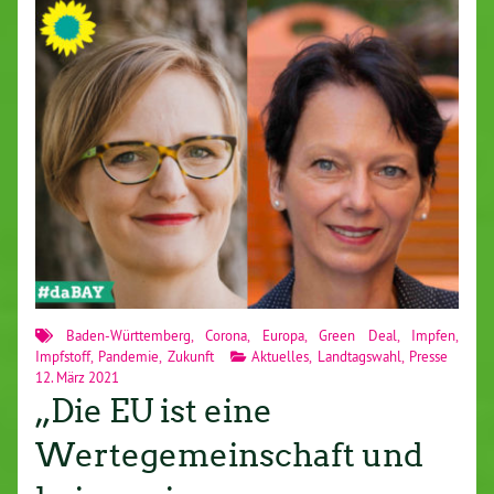
Baden-Württemberg
,
Corona
,
Europa
,
Green Deal
,
Impfen
,
Impfstoff
,
Pandemie
,
Zukunft
Aktuelles
,
Landtagswahl
,
Presse
12. März 2021
„Die EU ist eine
Wertegemeinschaft und