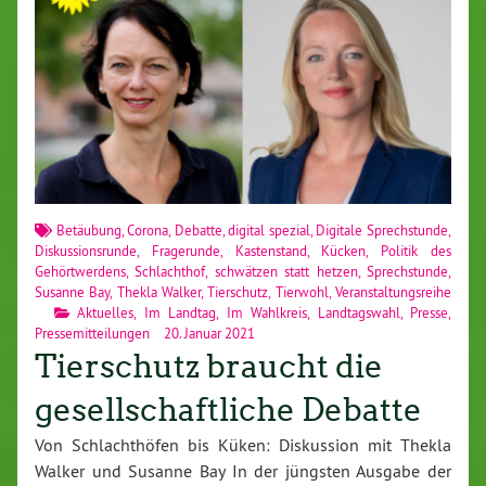
Betäubung
,
Corona
,
Debatte
,
digital spezial
,
Digitale Sprechstunde
,
Diskussionsrunde
,
Fragerunde
,
Kastenstand
,
Kücken
,
Politik des
Gehörtwerdens
,
Schlachthof
,
schwätzen statt hetzen
,
Sprechstunde
,
Susanne Bay
,
Thekla Walker
,
Tierschutz
,
Tierwohl
,
Veranstaltungsreihe
Aktuelles
,
Im Landtag
,
Im Wahlkreis
,
Landtagswahl
,
Presse
,
Pressemitteilungen
20. Januar 2021
Tierschutz braucht die
gesellschaftliche Debatte
Von Schlachthöfen bis Küken: Diskussion mit Thekla
Walker und Susanne Bay In der jüngsten Ausgabe der