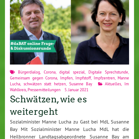
Bürgerdialog
,
Corona
,
digital spezial
,
Digitale Sprechstunde
,
Gemeinsam gegen Corona
,
Impfen
,
Impfstoff
,
Impfzentren
,
Manne
Lucha
,
schwätzen statt hetzen
,
Susanne Bay
Aktuelles
,
Im
Wahlkreis
,
Pressemitteilungen
5. Januar 2021
Schwätzen, wie es
weitergeht
Sozialminister Manne Lucha zu Gast bei MdL Susanne
Bay Mit Sozialminister Manne Lucha MdL hat die
Heilbronner Landtagsabgeordnete Susanne Bay am