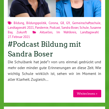
Bildung
,
Bildungspolitik
,
Corona
,
G8
,
G9
,
Gemeinschaftsschule
,
Landtagswahl 2021
,
Pandemie
,
Podcast
,
Sandra Boser
,
Schule
,
Susanne
Bay
,
Zukunft
Aktuelles
,
Im Wahlkreis
,
Landtagswahl
27. Februar 2021
#Podcast Bildung mit
Sandra Boser
Die Schulbank hat jede*r von uns einmal gedrückt und
mehr oder minder gute Erinnerungen an diese Zeit. Wie
wichtig Schule wirklich ist, sehen wir im Moment in
aller Klarheit. Zugleich…
Weiterlesen »