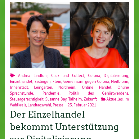
Andrea Lindlohr
,
Click and Collect
,
Corona
,
Digitalisierung
,
Einzelhandel
,
Esslingen
,
Flein
,
Gemeinsam gegen Corona
,
Heilbronn
,
Innenstadt
,
Leingarten
,
Nordheim
,
Online Handel
,
Online
Sprechstunde
,
Pandemie
,
Politik des Gehörtwerdens
,
Steuergerechtigkeit
,
Susanne Bay
,
Talheim
,
Zukunft
Aktuelles
,
Im
Wahlkreis
,
Landtagswahl
,
Presse
23. Februar 2021
Der Einzelhandel
bekommt Unterstützung