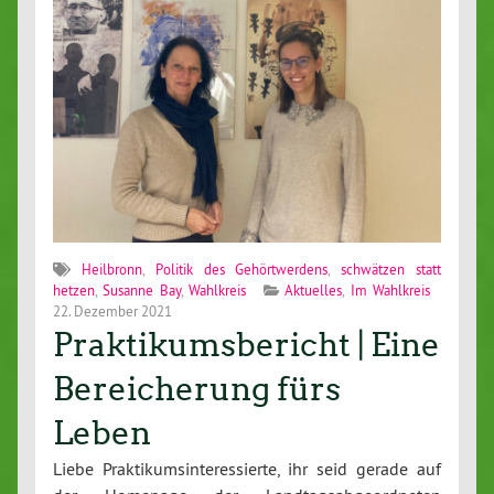
Heilbronn
,
Politik des Gehörtwerdens
,
schwätzen statt
hetzen
,
Susanne Bay
,
Wahlkreis
Aktuelles
,
Im Wahlkreis
22. Dezember 2021
Praktikumsbericht | Eine
Bereicherung fürs
Leben
Liebe Praktikumsinteressierte, ihr seid gerade auf