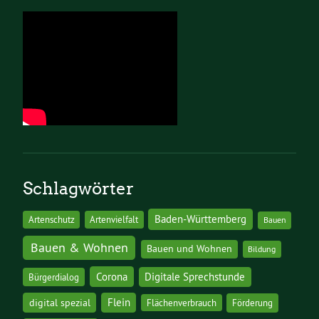
Schlagwörter
Baden-Württemberg
Artenschutz
Artenvielfalt
Bauen
Bauen & Wohnen
Bauen und Wohnen
Bildung
Corona
Digitale Sprechstunde
Bürgerdialog
digital spezial
Flein
Flächenverbrauch
Förderung