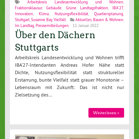
Arbeitskreis Landesentwicklung und Wohnen
,
Fraktionsklausur
,
Gebäude
,
Grüne Landtagsfraktion
,
IBA'27
,
Innovation
,
Klima
,
Nutzungsflexibilität
,
Quartiersplanung
,
Stuttgart
,
Susanne Bay
,
Vielfalt
Aktuelles
,
Bauen & Wohnen
,
Im Landtag
,
Pressemitteilungen
11. Januar 2022
Über den Dächern
Stuttgarts
Arbeitskreis Landesentwicklung und Wohnen trifft
IBA’27-Intendanten Andreas Hofer Nähe statt
Dichte, Nutzungsflexibilität statt struktureller
Erstarrung, bunte Vielfalt statt grauer Monotonie –
Lebensraum mit Zukunft: Das ist nicht nur
Zielsetzung des…
Weiterlesen »