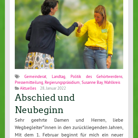
Gemeinderat
,
Landtag
,
Politik des Gehörtwerdens
,
Pressemitteilung
,
Regierungspräsidium
,
Susanne Bay
,
Wahlkreis
Aktuelles
28. Januar 2022
Abschied und
Neubeginn
Sehr geehrte Damen und Herren, liebe
Wegbegleiter*innen in den zurückliegenden Jahren,
Mit dem 1. Februar beginnt für mich ein neuer