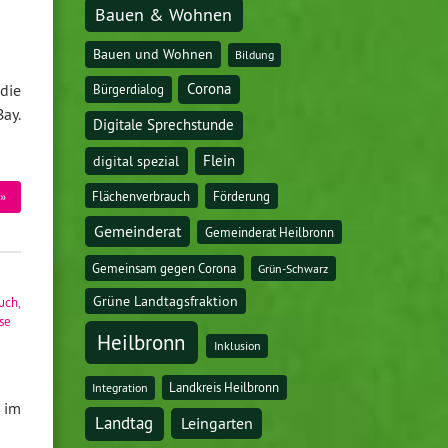
Bauen & Wohnen
Bauen und Wohnen
Bildung
Corona
die
Bürgerdialog
ay.
Digitale Sprechstunde
digital spezial
Flein
Flächenverbrauch
Förderung
»
Gemeinderat
Gemeinderat Heilbronn
Gemeinsam gegen Corona
Grün-Schwarz
Grüne Landtagsfraktion
uch
,
se
Heilbronn
Inklusion
Landkreis Heilbronn
Integration
 im
Landtag
Leingarten