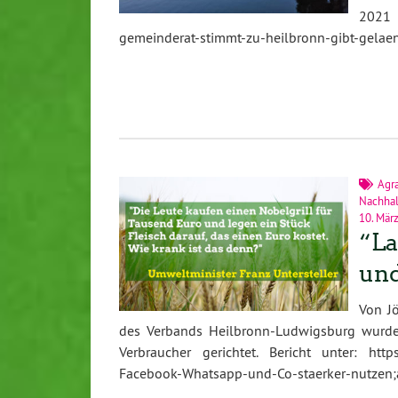
2021 s
gemeinderat-stimmt-zu-heilbronn-gibt-gelae
Agra
Nachhal
10. Mär
“La
und
Von J
des Verbands Heilbronn-Ludwigsburg wurde
Verbraucher gerichtet. Bericht unter: http
Facebook-Whatsapp-und-Co-staerker-nutzen