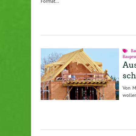
Format…
Ba
Bauges
Aus
sch
Von M
wollen