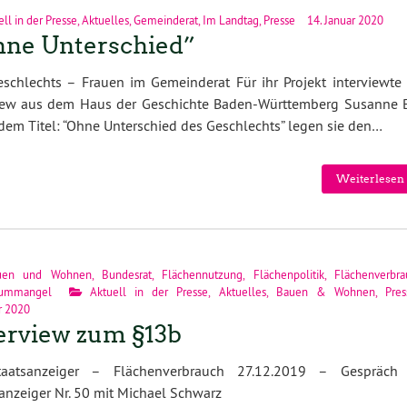
ll in der Presse
,
Aktuelles
,
Gemeinderat
,
Im Landtag
,
Presse
14. Januar 2020
ne Unterschied”
schlechts – Frauen im Gemeinderat Für ihr Projekt interviewte 
rew aus dem Haus der Geschichte Baden-Württemberg Susanne B
dem Titel: “Ohne Unterschied des Geschlechts” legen sie den…
Weiterlesen 
uen und Wohnen
,
Bundesrat
,
Flächennutzung
,
Flächenpolitik
,
Flächenverbra
ummangel
Aktuell in der Presse
,
Aktuelles
,
Bauen & Wohnen
,
Pres
r 2020
erview zum §13b
aatsanzeiger – Flächenverbrauch 27.12.2019 – Gespräch
anzeiger Nr. 50 mit Michael Schwarz