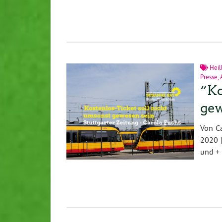
Heil
Presse
,
“Ko
gew
Von C
2020 |
und + 