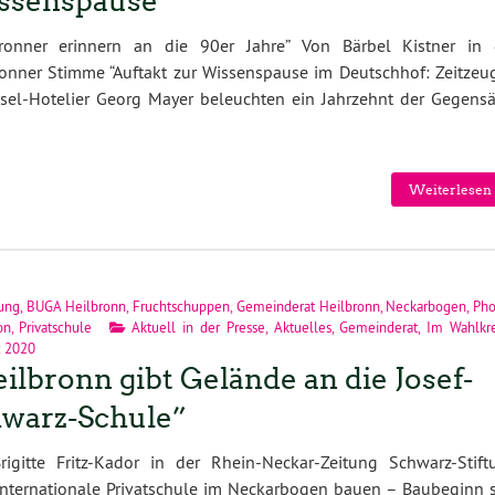
ssenspause
bronner erinnern an die 90er Jahre” Von Bärbel Kistner in 
onner Stimme “Auftakt zur Wissenspause im Deutschhof: Zeitzeu
sel-Hotelier Georg Mayer beleuchten ein Jahrzehnt der Gegensä
Weiterlesen 
dung
,
BUGA Heilbronn
,
Fruchtschuppen
,
Gemeinderat Heilbronn
,
Neckarbogen
,
Ph
on
,
Privatschule
Aktuell in der Presse
,
Aktuelles
,
Gemeinderat
,
Im Wahlkre
z 2020
ilbronn gibt Gelände an die Josef-
warz-Schule”
rigitte Fritz-Kador in der Rhein-Neckar-Zeitung Schwarz-Stift
nternationale Privatschule im Neckarbogen bauen – Baubeginn s