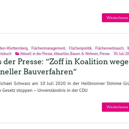
Weiterlesen 
den-Württemberg
,
Flächenmanagement
,
Flächenpolitik
,
Flächenverbrauch
,
etzbuch
Aktuell in der Presse
,
Aktuelles
,
Bauen & Wohnen
,
Presse
30. Juli 2
 der Presse: “Zoff in Koalition weg
neller Bauverfahren”
ichael Schwarz am 10 Juli 2020 in der Heilbronner Stimme Gr
 Gesetz stoppen – Unverständnis in der CDU
Weiterlesen 