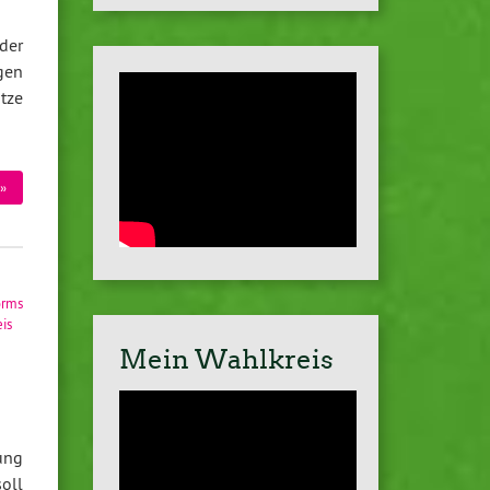
der
gen
tze
»
orms
is
Mein Wahlkreis
ung
oll