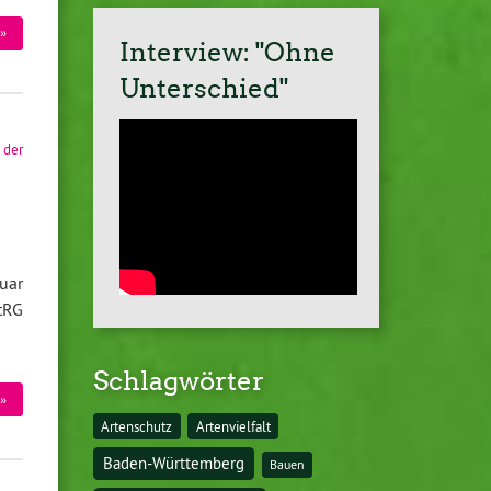
»
Interview: "Ohne
Unterschied"
 der
uar
tRG
Schlagwörter
»
Artenschutz
Artenvielfalt
Baden-Württemberg
Bauen