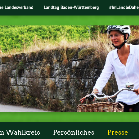
ne Landesverband
Landtag Baden-Württemberg
#ImLändleDahe
m Wahlkreis
Persönliches
Presse