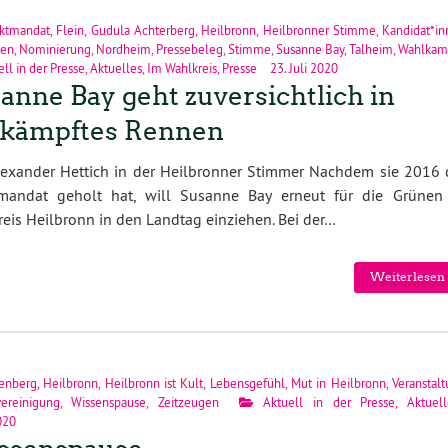
ektmandat
,
Flein
,
Gudula Achterberg
,
Heilbronn
,
Heilbronner Stimme
,
Kandidat*i
ten
,
Nominierung
,
Nordheim
,
Pressebeleg
,
Stimme
,
Susanne Bay
,
Talheim
,
Wahlkam
ll in der Presse
,
Aktuelles
,
Im Wahlkreis
,
Presse
23. Juli 2020
anne Bay geht zuversichtlich in
kämpftes Rennen
lexander Hettich in der Heilbronner Stimmer Nachdem sie 2016 
tmandat geholt hat, will Susanne Bay erneut für die Grünen
eis Heilbronn in den Landtag einziehen. Bei der…
Weiterlesen 
fenberg
,
Heilbronn
,
Heilbronn ist Kult
,
Lebensgefühl
,
Mut in Heilbronn
,
Veranstal
ereinigung
,
Wissenspause
,
Zeitzeugen
Aktuell in der Presse
,
Aktuell
2020