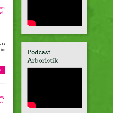
nnen
,
pf
das
 im
Podcast
Arboristik
»
tung
,
es