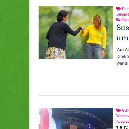
Dir
Leingar
Aktue
Sus
um
Von A
Direk
Wahlkr
Gaf
Wiederv
7. Juli 