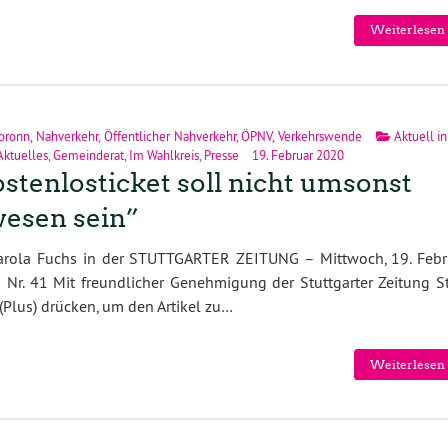
Weiterlesen 
bronn
,
Nahverkehr
,
Öffentlicher Nahverkehr
,
ÖPNV
,
Verkehrswende
Aktuell in
Aktuelles
,
Gemeinderat
,
Im Wahlkreis
,
Presse
19. Februar 2020
stenlosticket soll nicht umsonst
esen sein”
arola Fuchs in der STUTTGARTER ZEITUNG – Mittwoch, 19. Febr
 Nr. 41 Mit freundlicher Genehmigung der Stuttgarter Zeitung S
(Plus) drücken, um den Artikel zu…
Weiterlesen 