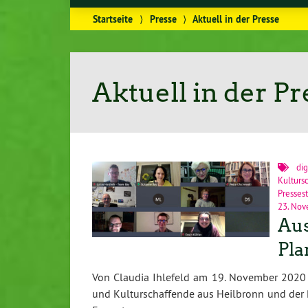
Startseite
⟩
Presse
⟩
Aktuell in der Presse
Aktuell in der Pr
dig
Kulturs
Presses
23. No
Aus
Pla
Von Claudia Ihlefeld am 19. November 2020 i
und Kulturschaffende aus Heilbronn und der Re