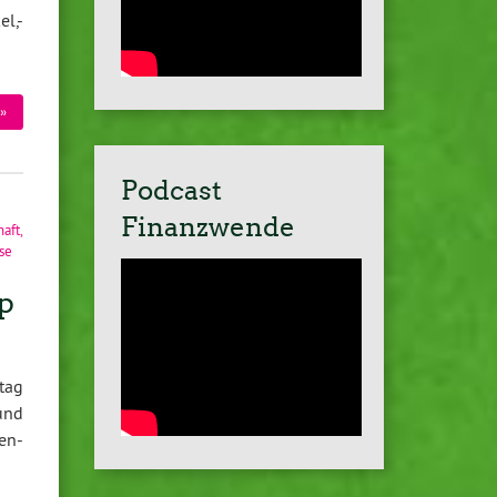
l,-
»
Podcast
Finanzwende
haft
,
se
p
tag
und
en-