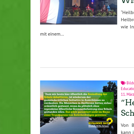
Wi
“Heil
Heilbr
wie In
mit einem…
Bil
Educati
11. Mär
“He
Sch
Von B
kann i