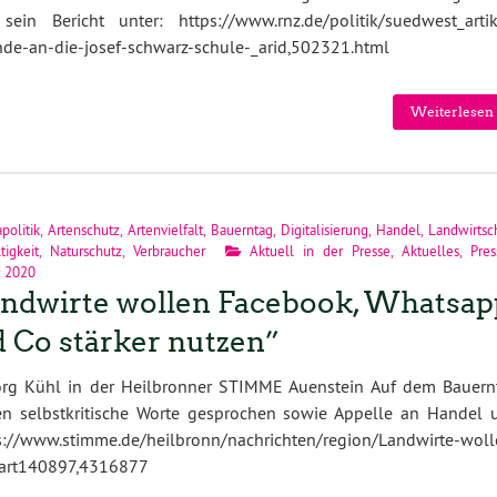
ein Bericht unter: https://www.rnz.de/politik/suedwest_artike
nde-an-die-josef-schwarz-schule-_arid,502321.html
Weiterlesen 
politik
,
Artenschutz
,
Artenvielfalt
,
Bauerntag
,
Digitalisierung
,
Handel
,
Landwirtsc
tigkeit
,
Naturschutz
,
Verbraucher
Aktuell in der Presse
,
Aktuelles
,
Pres
z 2020
ndwirte wollen Facebook, Whatsap
 Co stärker nutzen”
örg Kühl in der Heilbronner STIMME Auenstein Auf dem Bauern
n selbstkritische Worte gesprochen sowie Appelle an Handel 
s://www.stimme.de/heilbronn/nachrichten/region/Landwirte-woll
;art140897,4316877