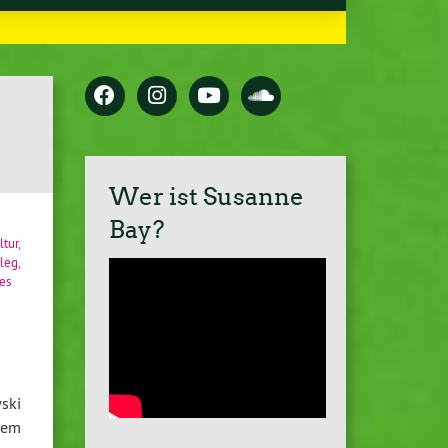
Wer ist Susanne
Bay?
ltur
,
leg
,
es
ski
inem