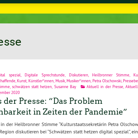
esse
ital spezial
,
Digitale Sprechstunde
,
Diskutieren
,
Heilbronner Stimme
,
Ku
chaffende
,
Kunst
,
Künstler*innen
,
Musik
,
Musiker*innen
,
Petra Olschowski
,
Pressebe
timme
,
schwätzen statt hetzen
,
Susanne Bay
Aktuell in der Presse
,
Aktuell
vember 2020
 der Presse: “Das Problem
nbarkeit in Zeiten der Pandemie”
n der Heilbronner Stimme “Kulturstaatssekretärin Petra Olschow
gion diskutieren bei “Schwätzen statt hetzen digital spezial”, e