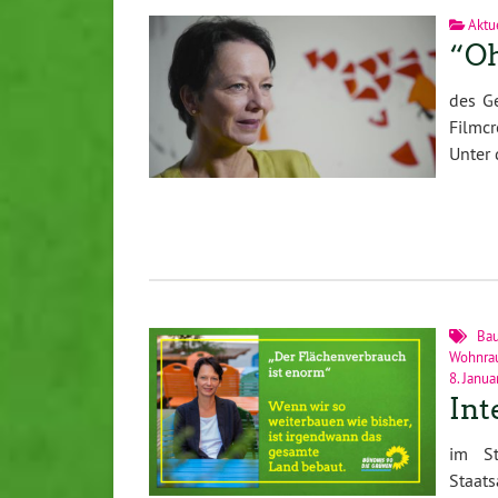
Aktue
“Oh
des Ge
Filmc
Unter 
Ba
Wohnra
8. Janua
Int
im St
Staats