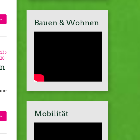
»
Bauen & Wohnen
§13b
020
en
üne
Mobilität
»