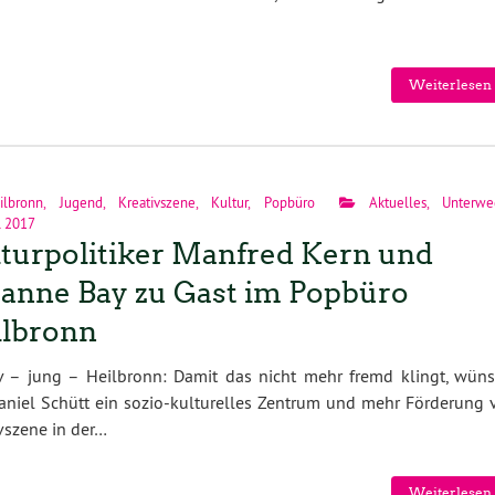
Weiterlesen 
ilbronn
,
Jugend
,
Kreativszene
,
Kultur
,
Popbüro
Aktuelles
,
Unterwe
l 2017
turpolitiker Manfred Kern und
anne Bay zu Gast im Popbüro
lbronn
v – jung – Heilbronn: Damit das nicht mehr fremd klingt, wüns
aniel Schütt ein sozio-kulturelles Zentrum und mehr Förderung 
vszene in der…
Weiterlesen 