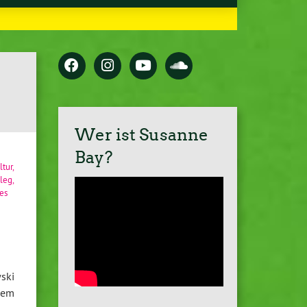
Wer ist Susanne
Bay?
ltur
,
leg
,
es
ski
inem