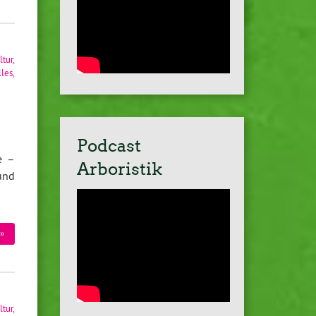
ltur
,
lles
,
Podcast
e –
Arboristik
und
»
ltur
,