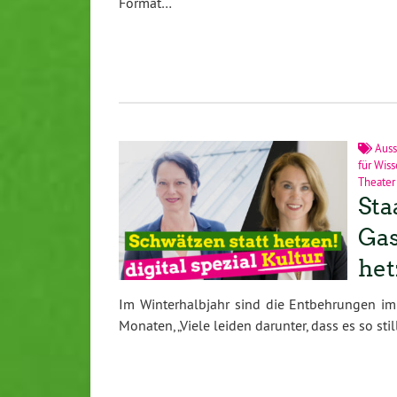
Format…
Auss
für Wis
Theater
Sta
Gas
het
Im Winterhalbjahr sind die Entbehrungen im
Monaten, „Viele leiden darunter, dass es so stil