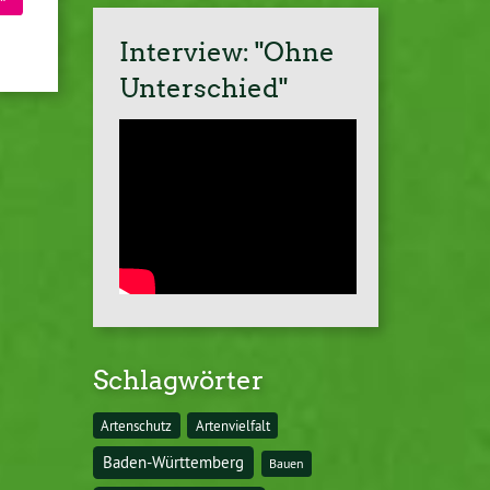
Interview: "Ohne
Unterschied"
Schlagwörter
Artenschutz
Artenvielfalt
Baden-Württemberg
Bauen