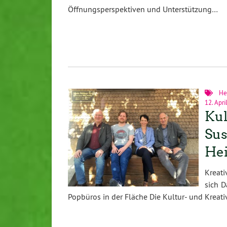
Öffnungsperspektiven und Unterstützung…
He
12. Apri
Kul
Sus
Hei
Kreati
sich D
Popbüros in der Fläche Die Kultur- und Kreati