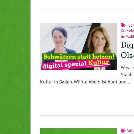
Co
Kulturl
Im Wahl
Dig
Ols
Was m
Staats
Kultur in Baden-Württemberg ist bunt und…
Arth