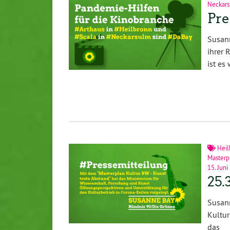
Neckar
Pre
Susann
ihrer 
ist es
Heil
Masterp
15. Juni
25.
Susann
Kultur
das 