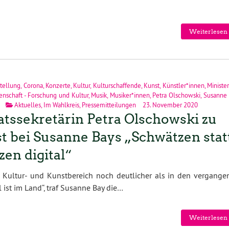
Weiterlesen 
tellung
,
Corona
,
Konzerte
,
Kultur
,
Kulturschaffende
,
Kunst
,
Künstler*innen
,
Ministe
senschaft - Forschung und Kultur
,
Musik
,
Musiker*innen
,
Petra Olschowski
,
Susanne 
Aktuelles
,
Im Wahlkreis
,
Pressemitteilungen
23. November 2020
atssekretärin Petra Olschowski zu
t bei Susanne Bays „Schwätzen stat
zen digital“
 Kultur- und Kunstbereich noch deutlicher als in den vergange
l ist im Land“, traf Susanne Bay die…
Weiterlesen 