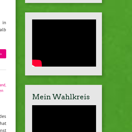
 in
halb
»
tand
,
en
Mein Wahlkreis
des
hat
nst