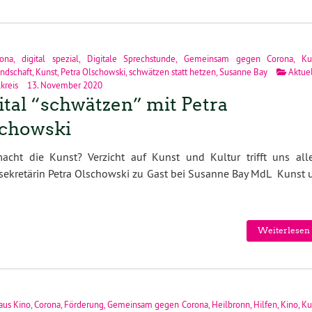
rona
,
digital spezial
,
Digitale Sprechstunde
,
Gemeinsam gegen Corona
,
Ku
andschaft
,
Kunst
,
Petra Olschowski
,
schwätzen statt hetzen
,
Susanne Bay
Aktue
kreis
13. November 2020
ital “schwätzen” mit Petra
chowski
acht die Kunst? Verzicht auf Kunst und Kultur trifft uns all
sekretärin Petra Olschowski zu Gast bei Susanne Bay MdL Kunst 
Weiterlesen 
aus Kino
,
Corona
,
Förderung
,
Gemeinsam gegen Corona
,
Heilbronn
,
Hilfen
,
Kino
,
Ku