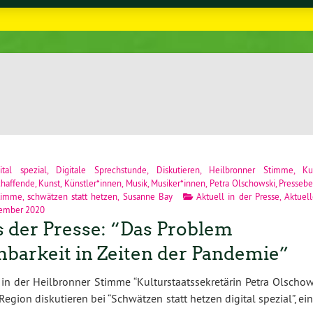
“
ital spezial
,
Digitale Sprechstunde
,
Diskutieren
,
Heilbronner Stimme
,
Ku
chaffende
,
Kunst
,
Künstler*innen
,
Musik
,
Musiker*innen
,
Petra Olschowski
,
Pressebe
timme
,
schwätzen statt hetzen
,
Susanne Bay
Aktuell in der Presse
,
Aktuell
vember 2020
 der Presse: “Das Problem
nbarkeit in Zeiten der Pandemie”
n der Heilbronner Stimme “Kulturstaatssekretärin Petra Olschow
gion diskutieren bei “Schwätzen statt hetzen digital spezial”, e