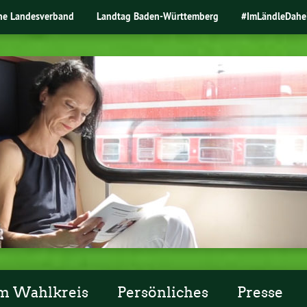
ne Landesverband
Landtag Baden-Württemberg
#ImLändleDahe
m Wahlkreis
Persönliches
Presse