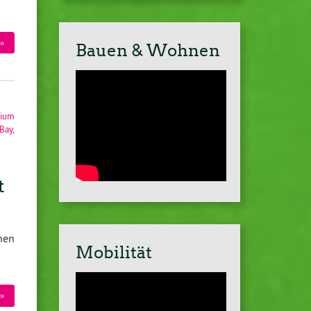
»
Bauen & Wohnen
rium
Bay
,
t
nen
Mobilität
»