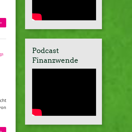
»
Podcast
gs
Finanzwende
cht
von
»