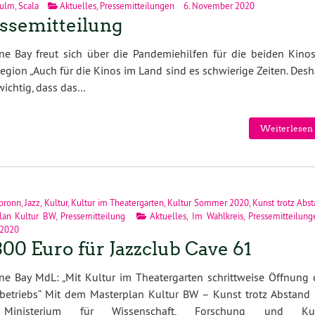
sulm
,
Scala
Aktuelles
,
Pressemitteilungen
6. November 2020
ssemitteilung
e Bay freut sich über die Pandemiehilfen für die beiden Kinos
Region „Auch für die Kinos im Land sind es schwierige Zeiten. Des
 wichtig, dass das…
Weiterlesen 
bronn
,
Jazz
,
Kultur
,
Kultur im Theatergarten
,
Kultur Sommer 2020
,
Kunst trotz Abs
lan Kultur BW
,
Pressemitteilung
Aktuelles
,
Im Wahlkreis
,
Pressemitteilung
 2020
300 Euro für Jazzclub Cave 61
e Bay MdL: „Mit Kultur im Theatergarten schrittweise Öffnung 
betriebs“ Mit dem Masterplan Kultur BW – Kunst trotz Abstand 
Ministerium für Wissenschaft, Forschung und Ku