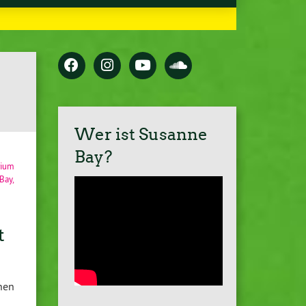
Wer ist Susanne
Bay?
rium
Bay
,
t
nen