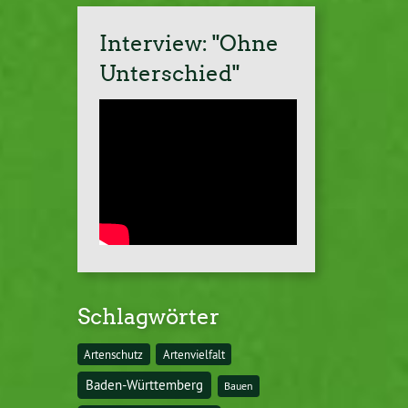
Interview: "Ohne
Unterschied"
Schlagwörter
Artenschutz
Artenvielfalt
Baden-Württemberg
Bauen