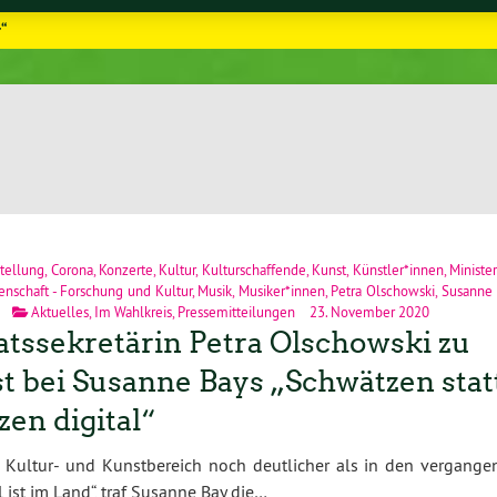
r“
tellung
,
Corona
,
Konzerte
,
Kultur
,
Kulturschaffende
,
Kunst
,
Künstler*innen
,
Ministe
senschaft - Forschung und Kultur
,
Musik
,
Musiker*innen
,
Petra Olschowski
,
Susanne 
Aktuelles
,
Im Wahlkreis
,
Pressemitteilungen
23. November 2020
atssekretärin Petra Olschowski zu
t bei Susanne Bays „Schwätzen stat
zen digital“
 Kultur- und Kunstbereich noch deutlicher als in den vergange
l ist im Land“, traf Susanne Bay die…