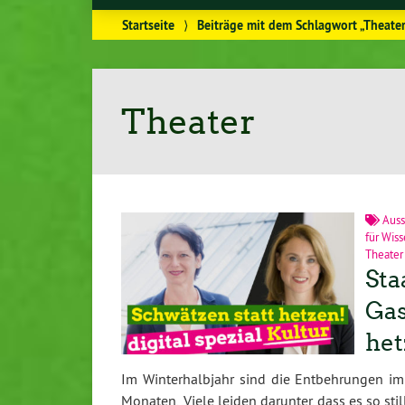
Startseite
⟩
Beiträge mit dem Schlagwort „Theate
Theater
Auss
für Wis
Theater
Sta
Gas
het
Im Winterhalbjahr sind die Entbehrungen im
Monaten, „Viele leiden darunter, dass es so stil