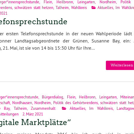
rger*innensprechstunde
,
Flein
,
Heilbronn
,
Leingarten
,
Nordheim
,
Politik
werdens
,
schwätzen statt hetzen
,
Talheim
,
Wahlkreis
Aktuelles
,
Im Wahlkre
 2021
efonsprechstunde
rer ersten Telefonsprechstunde in der neuen Wahlperiode lädt 
ronner Landtagsabgeordnete der Grünen, Susanne Bay, ein:
g, 21. Mai, ist sie von 14 bis 15:30 Uhr für Ihre…
Weiterlesen 
rger*innensprechstunde
,
Bürgerdialog
,
Flein
,
Heilbronn
,
Leingarten
,
Miteina
schaft
,
Nordhausen
,
Nordheim
,
Politik des Gehörtwerdens
,
schwätzen statt he
e Bay
,
Talheim
,
Zusammenhalt
Aktuelles
,
Im Wahlkreis
,
Landtagsw
itteilungen
2. März 2021
gitale Marktplätze”