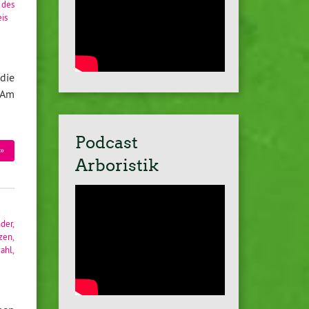
 des
is
die
 Am
Podcast
»
Arboristik
nder
,
tzen
,
ahl
,