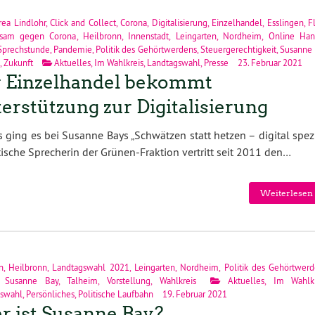
ea Lindlohr
,
Click and Collect
,
Corona
,
Digitalisierung
,
Einzelhandel
,
Esslingen
,
F
sam gegen Corona
,
Heilbronn
,
Innenstadt
,
Leingarten
,
Nordheim
,
Online Han
Sprechstunde
,
Pandemie
,
Politik des Gehörtwerdens
,
Steuergerechtigkeit
,
Susanne 
,
Zukunft
Aktuelles
,
Im Wahlkreis
,
Landtagswahl
,
Presse
23. Februar 2021
 Einzelhandel bekommt
erstützung zur Digitalisierung
 ging es bei Susanne Bays „Schwätzen statt hetzen – digital spez
tische Sprecherin der Grünen-Fraktion vertritt seit 2011 den…
Weiterlesen 
n
,
Heilbronn
,
Landtagswahl 2021
,
Leingarten
,
Nordheim
,
Politik des Gehörtwer
,
Susanne Bay
,
Talheim
,
Vorstellung
,
Wahlkreis
Aktuelles
,
Im Wahlkr
swahl
,
Persönliches
,
Politische Laufbahn
19. Februar 2021
 ist Susanne Bay?