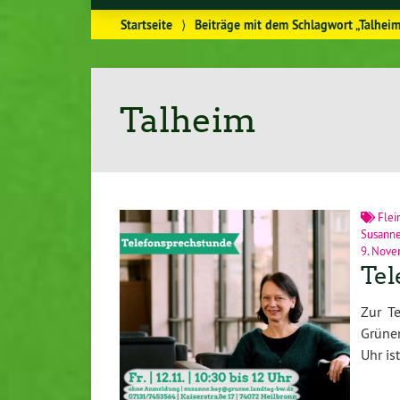
Startseite
⟩
Beiträge mit dem Schlagwort „Talhei
Talheim
Flei
Susann
9. Nove
Tel
Zur T
Grünen
Uhr is