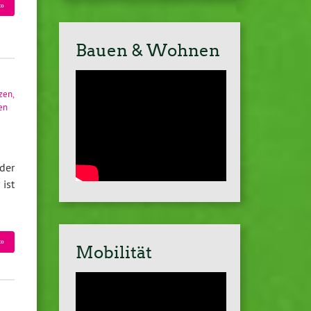
»
Bauen & Wohnen
tzen
,
en
der
 ist
»
Mobilität