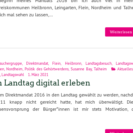
Beginn meines Mandats 2016 bin ich auch viel in mei
reiskommunen Heilbronn, Leingarten, Flein, Nordheim und Talh
ich mal sehen zu lassen,…
Weiterlesen 
suchergruppe
,
Direktmandat
,
Flein
,
Heilbronn
,
Landtagsbesuch
,
Landtagsw
ten
,
Nordheim
,
Politik des Gehörtwerdens
,
Susanne Bay
,
Talheim
Aktuelles
,
Landtagswahl
1. März 2021
 Landtag digital erleben
em Direktmandat 2016 in den Landtag gewählt zu werden, nach
11 knapp nicht gereicht hatte, hat mich überwältigt. Die
auensvorsprung der Bürger*innen ist mir stets Motivation, 