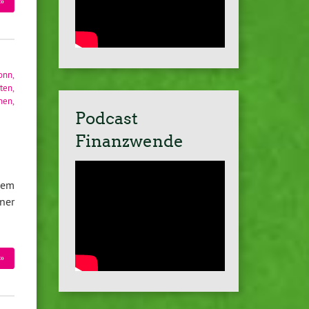
»
onn
,
rten
,
nen
,
Podcast
Finanzwende
 dem
ner
»