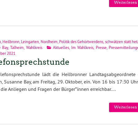
Weiterlesen 
n
,
Heilbronn
,
Leingarten
,
Nordheim
,
Politik des Gehörtwerdens
,
schwätzen statt he
e Bay
,
Talheim
,
Wahlkreis
Aktuelles
,
Im Wahlkreis
,
Presse
,
Pressemitteilung
ober 2021
efonsprechstunde
elefonsprechstunde lädt die Heilbronner Landtagsabgeordnete 
, Susanne Bay, am Freitag, 29. Oktober, ein. Von 16 bis 17:30 Uhr
r die Anliegen und Fragen der Bürger*innen erreichbar….
Weiterlesen 