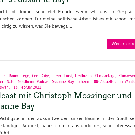
cht mir immer sehr viel Freude, wenn wir uns in Gespräc
uschen können. Für meine politische Arbeit ist es mir schon im
ichtig zu wissen, was Sie bewegt….
Weiterlesen 
ume
,
Baumpflege
,
Cool Citys
,
Flein
,
Forst
,
Heilbronn
,
Klimaanlage
,
Klimawan
ten
,
Natur
,
Nordheim
,
Podcast
,
Susanne Bay
,
Talheim
Aktuelles
,
Im Wahlkr
swahl
18. Februar 2021
cast mit Christoph Mössinger und
anne Bay
Wichtigste in der Zukunftwerden unser Bäume in der Stadt sei
tändiger Arborist, habe ich ein ausführliches, sehr interessan
führt….