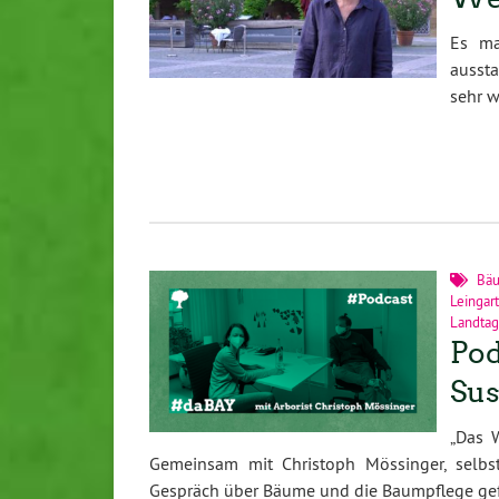
Es ma
aussta
sehr w
Bä
Leingar
Landtag
Pod
Sus
„Das 
Gemeinsam mit Christoph Mössinger, selbsts
Gespräch über Bäume und die Baumpflege ge