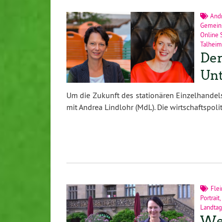
Andr
Gemein
Online 
Talheim
Der
Unt
Um die Zukunft des stationären Einzelhandels
mit Andrea Lindlohr (MdL). Die wirtschaftspoli
Flei
Portrait
Landtag
Wer