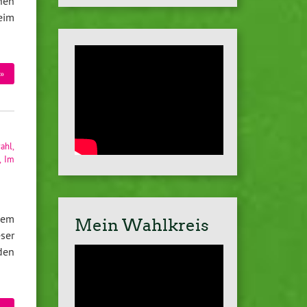
nen
eim
»
ahl
,
,
Im
dem
Mein Wahlkreis
ser
den