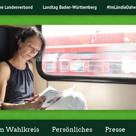
ne Landesverband
Landtag Baden-Württemberg
#ImLändleDahe
m Wahlkreis
Persönliches
Presse