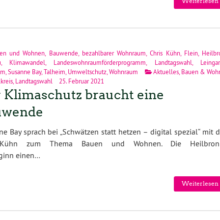
Weiterlesen 
en und Wohnen
,
Bauwende
,
bezahlbarer Wohnraum
,
Chris Kühn
,
Flein
,
Heilbr
u
,
Klimawandel
,
Landeswohnraumförderprogramm
,
Landtagswahl
,
Leinga
im
,
Susanne Bay
,
Talheim
,
Umweltschutz
,
Wohnraum
Aktuelles
,
Bauen & Woh
kreis
,
Landtagswahl
25. Februar 2021
 Klimaschutz braucht eine
uwende
e Bay sprach bei „Schwätzen statt hetzen – digital spezial“ mit
is Kühn zum Thema Bauen und Wohnen. Die Heilbron
ginn einen…
Weiterlesen 