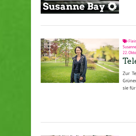
Flei
Susann
22. Okt
Tel
Zur T
Grünen
sie fü