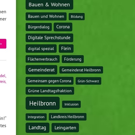
Bauen & Wohnen
hen
Bauen und Wohnen
Bildung
mer
Corona
Bürgerdialog
Digitale Sprechstunde
»
digital spezial
Flein
Flächenverbrauch
Förderung
Gemeinderat
Gemeinderat Heilbronn
del
,
Gemeinsam gegen Corona
Grün-Schwarz
eis
,
Grüne Landtagsfraktion
Heilbronn
Inklusion
Landkreis Heilbronn
Integration
n!“
tes
Landtag
Leingarten