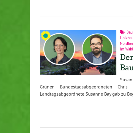
Bau
Holzba
Nordhe
Im Wahl
Der
Ba
Susann
Grünen Bundestagsabgeordneten Chr
Landtagsabgeordnete Susanne Bay gab zu Be