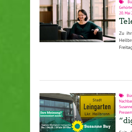
Bü
Gehört
20. Mai
Tel
Zu ih
Heilb
Freita
Bü
Nachbar
Susann
Pressem
“di