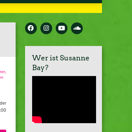
Wer ist Susanne
Bay?
tzen
,
en
der
:00