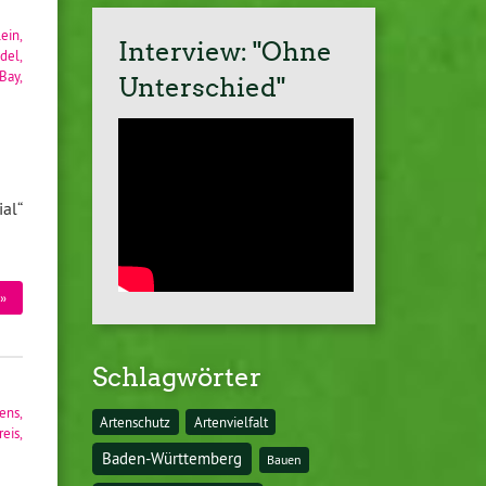
lein
,
Interview: "Ohne
del
,
Bay
,
Unterschied"
ial“
»
Schlagwörter
dens
,
Artenschutz
Artenvielfalt
eis
,
Baden-Württemberg
Bauen