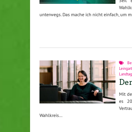
Seit 
Wahlk
unterwegs. Das mache ich nicht einfach, um m
Be
Leingar
Landtag
Den
Mit d
es 20
Vertr
Wahlkreis…