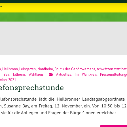
m“
n
,
Heilbronn
,
Leingarten
,
Nordheim
,
Politik des Gehörtwerdens
,
schwätzen statt he
e Bay
,
Talheim
,
Wahlkreis
Aktuelles
,
Im Wahlkreis
,
Pressemitteilung
mber 2021
efonsprechstunde
elefonsprechstunde lädt die Heilbronner Landtagsabgeordnete 
, Susanne Bay, am Freitag, 12. November, ein. Von 10:30 bis 12
t sie für die Anliegen und Fragen der Bürger*innen erreichbar….