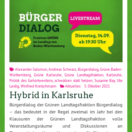
Alexander Salomon
,
Andreas Schwarz
,
Bürgerdialog
,
Grüne Baden-
Württemberg
,
Grüne Karlsruhe
,
Grüne Landtagsfraktion
,
Karlsruhe
,
Politik des Gehörtwerdens
,
schwätzen statt hetzen
,
Susanne Bay
,
Ute
Leidig
,
Winfried Kretschmann
Aktuelles
5. Oktober 2021
Hybrid in Karlsruhe
Bürgerdialog der Grünen Landtagsfraktion Bürgerdialog
– das bedeutet in der Regel zweimal im Jahr bei den
Klausuren der Grünen Landtagsfraktion volle
Veranstaltungsräume und Diskussionen an