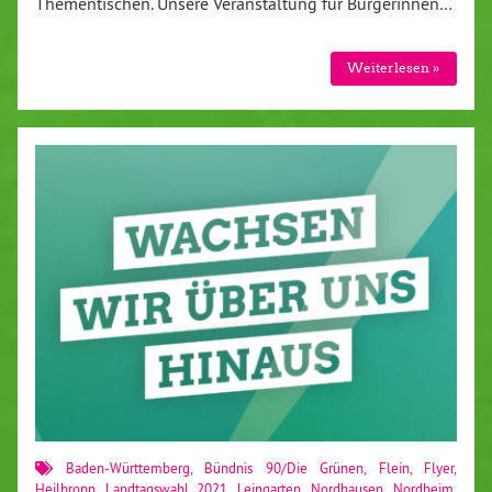
Thementischen. Unsere Veranstaltung für Bürgerinnen…
Weiterlesen »
Baden-Württemberg
,
Bündnis 90/Die Grünen
,
Flein
,
Flyer
,
Heilbronn
,
Landtagswahl 2021
,
Leingarten
,
Nordhausen
,
Nordheim
,