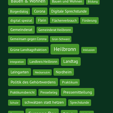
Bauen & Wohnen
Bauen und Wohnen
Bildung
Corona
Digitale Sprechstunde
Bürgerdialog
digital spezial
Flein
Flächenverbrauch
Förderung
Gemeinderat
Gemeinderat Heilbronn
Gemeinsam gegen Corona
Grün-Schwarz
Heilbronn
Grüne Landtagsfraktion
Inklusion
Landtag
Landkreis Heilbronn
Integration
Leingarten
Nordheim
Neckarsulm
Politik des Gehörtwerdens
Praktikum
Pressemitteilung
Praktikumsbericht
Pressebeleg
schwätzen statt hetzen
Sprechstunde
Schule