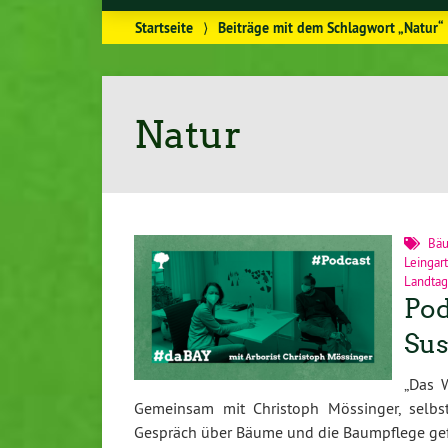
Startseite
⟩
Beiträge mit dem Schlagwort „Natur“
Natur
Bä
Leingar
Landtag
Pod
Sus
„Das 
Gemeinsam mit Christoph Mössinger, selbsts
Gespräch über Bäume und die Baumpflege ge