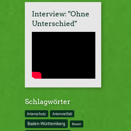
Interview: "Ohne
Unterschied"
Schlagwörter
Artenschutz
Artenvielfalt
Baden-Württemberg
Bauen