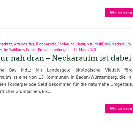
Weiterlesen 
nschutz
,
Artenvielfalt
,
Biodiversität
,
Förderung
,
Natur
,
NaturNahDran
,
Neckarsulm
es
,
Im Wahlkreis
,
Presse
,
Pressemitteilungen
12. März 2020
ur nah dran – Neckarsulm ist dabei
ne Bay MdL: Mit Landesgeld ökologische Vielfalt förd
rsulm ist eine von 15 Kommunen in Baden-Württemberg, die in 
llen Förderperiode Geld bekommen für die naturnahe Umgestalt
rtlicher Grünflächen. Bis…
Weiterlesen 