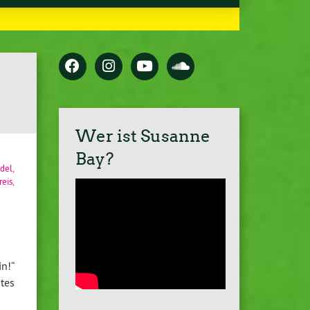
Wer ist Susanne
Bay?
del
,
eis
,
n!“
tes