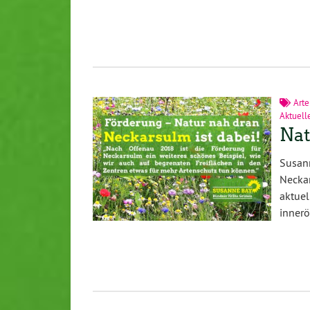
Arte
Aktuell
Nat
Susan
Necka
aktue
innerö