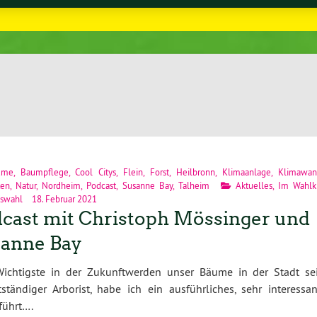
ume
,
Baumpflege
,
Cool Citys
,
Flein
,
Forst
,
Heilbronn
,
Klimaanlage
,
Klimawan
ten
,
Natur
,
Nordheim
,
Podcast
,
Susanne Bay
,
Talheim
Aktuelles
,
Im Wahlkr
swahl
18. Februar 2021
cast mit Christoph Mössinger und
anne Bay
Wichtigste in der Zukunftwerden unser Bäume in der Stadt sei
tändiger Arborist, habe ich ein ausführliches, sehr interessan
führt….