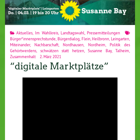
Aktuelles
,
Im Wahlkreis
,
Landtagswahl
,
Pressemitteilungen
Bürger*innensprechstunde
,
Bürgerdialog
,
Flein
,
Heilbronn
,
Leingarten
,
Miteinander
,
Nachbarschaft
,
Nordhausen
,
Nordheim
,
Politik des
Gehörtwerdens
,
schwätzen statt hetzen
,
Susanne Bay
,
Talheim
,
Zusammenhalt
2. März 2021
“digitale Marktplätze”