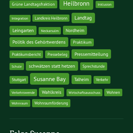
Heilbronn
Grüne Landtagsfraktion
Inklusion
Landtag
Landkreis Heilbronn
Integration
Leingarten
Nordheim
Neckarsulm
Politik des Gehörtwerdens
Praktikum
Pressemitteilung
Praktikumsbericht
Pressebeleg
schwätzen statt hetzen
Sprechstunde
Schule
Susanne Bay
Talheim
Stuttgart
Verkehr
Wahlkreis
Wohnen
Verkehrswende
Wirtschaftsausschuss
Wohnraumförderung
Wohnraum