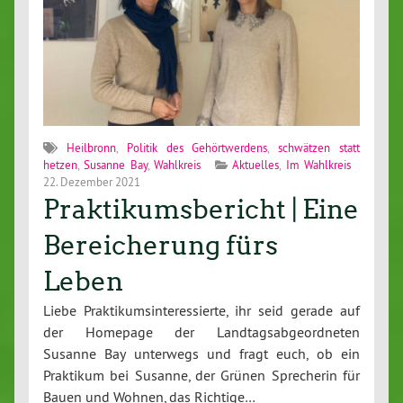
Heilbronn
,
Politik des Gehörtwerdens
,
schwätzen statt
hetzen
,
Susanne Bay
,
Wahlkreis
Aktuelles
,
Im Wahlkreis
22. Dezember 2021
Praktikumsbericht | Eine
Bereicherung fürs
Leben
Liebe Praktikumsinteressierte, ihr seid gerade auf
der Homepage der Landtagsabgeordneten
Susanne Bay unterwegs und fragt euch, ob ein
Praktikum bei Susanne, der Grünen Sprecherin für
Bauen und Wohnen, das Richtige…