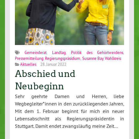
Gemeinderat
,
Landtag
,
Politik des Gehörtwerdens
,
Pressemitteilung
,
Regierungspräsidium
,
Susanne Bay
,
Wahlkreis
Aktuelles
28. Januar 2022
Abschied und
Neubeginn
Sehr geehrte Damen und Herren, liebe
Wegbegleiter*innen in den zurückliegenden Jahren,
Mit dem 1. Februar beginnt für mich ein neuer
Lebensabschnitt als Regierungspräsidentin in
Stuttgart. Damit endet zwangsläufig meine Zeit…