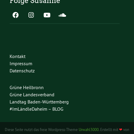
Folge Susanne
Kontakt
Impressum
Datenschutz
Grüne Heilbronn
Grüne Landesverband
Landtag Baden-Württemberg
#ImLändleDaheim – BLOG
Diese Seite nutzt das freie Wordpress-Theme
Urwahl3000
. Erstellt mit
❤
von