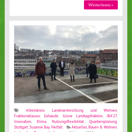
Weiterlesen »
Arbeitskreis Landesentwicklung und Wohnen
,
Fraktionsklausur
,
Gebäude
,
Grüne Landtagsfraktion
,
IBA'27
,
Innovation
,
Klima
,
Nutzungsflexibilität
,
Quartiersplanung
,
Stuttgart
,
Susanne Bay
,
Vielfalt
Aktuelles
,
Bauen & Wohnen
,