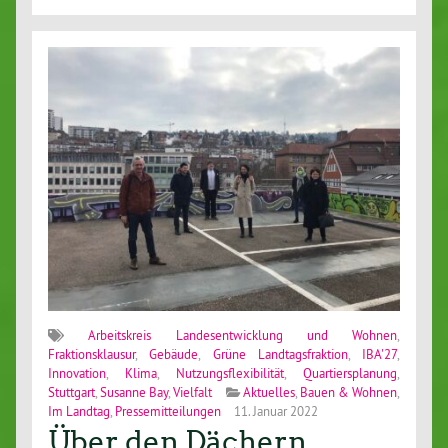
Arbeitskreis Landesentwicklung und Wohnen
,
Fraktionsklausur
,
Gebäude
,
Grüne Landtagsfraktion
,
IBA'27
,
Innovation
,
Klima
,
Nutzungsflexibilität
,
Quartiersplanung
,
Stuttgart
,
Susanne Bay
,
Vielfalt
Aktuelles
,
Bauen & Wohnen
,
Im Landtag
,
Pressemitteilungen
11. Januar 2022
Über den Dächern