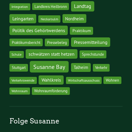
Landtag
Landkreis Heilbronn
Integration
Leingarten
Nordheim
Neckarsulm
Politik des Gehörtwerdens
Praktikum
Pressemitteilung
Praktikumsbericht
Pressebeleg
schwätzen statt hetzen
Sprechstunde
Schule
Susanne Bay
Talheim
Stuttgart
Verkehr
Wahlkreis
Wohnen
Verkehrswende
Wirtschaftsausschuss
Wohnraumförderung
Wohnraum
Folge Susanne