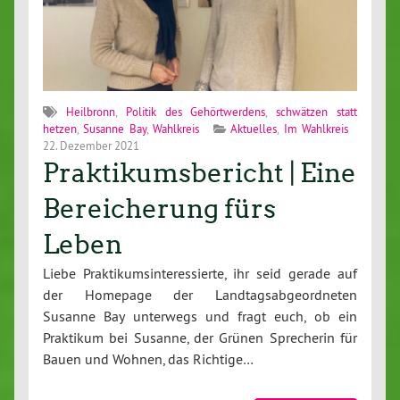
Heilbronn
,
Politik des Gehörtwerdens
,
schwätzen statt
hetzen
,
Susanne Bay
,
Wahlkreis
Aktuelles
,
Im Wahlkreis
22. Dezember 2021
Praktikumsbericht | Eine
Bereicherung fürs
Leben
Liebe Praktikumsinteressierte, ihr seid gerade auf
der Homepage der Landtagsabgeordneten
Susanne Bay unterwegs und fragt euch, ob ein
Praktikum bei Susanne, der Grünen Sprecherin für
Bauen und Wohnen, das Richtige…