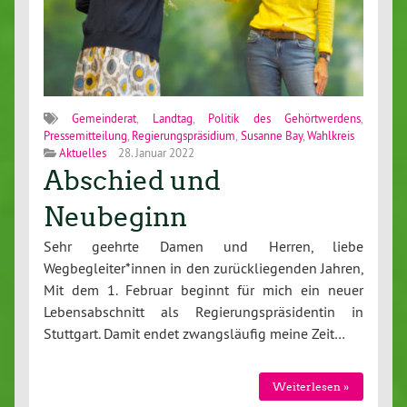
Gemeinderat
,
Landtag
,
Politik des Gehörtwerdens
,
Pressemitteilung
,
Regierungspräsidium
,
Susanne Bay
,
Wahlkreis
Aktuelles
28. Januar 2022
Abschied und
Neubeginn
Sehr geehrte Damen und Herren, liebe
Wegbegleiter*innen in den zurückliegenden Jahren,
Mit dem 1. Februar beginnt für mich ein neuer
Lebensabschnitt als Regierungspräsidentin in
Stuttgart. Damit endet zwangsläufig meine Zeit…
Weiterlesen »