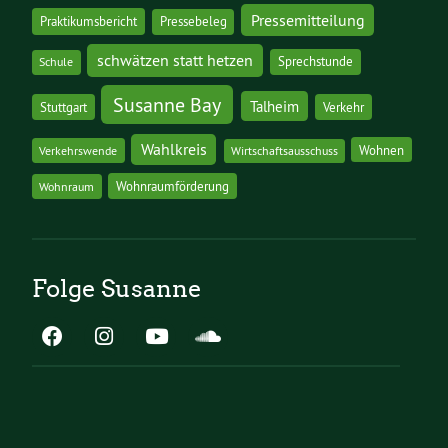
Pressemitteilung
Praktikumsbericht
Pressebeleg
schwätzen statt hetzen
Sprechstunde
Schule
Susanne Bay
Talheim
Stuttgart
Verkehr
Wahlkreis
Wohnen
Verkehrswende
Wirtschaftsausschuss
Wohnraumförderung
Wohnraum
Folge Susanne