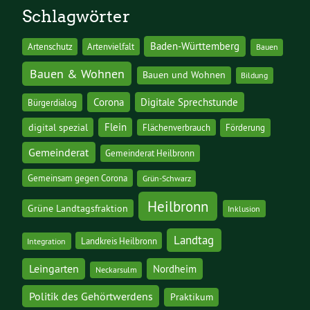
Schlagwörter
Baden-Württemberg
Artenschutz
Artenvielfalt
Bauen
Bauen & Wohnen
Bauen und Wohnen
Bildung
Corona
Digitale Sprechstunde
Bürgerdialog
digital spezial
Flein
Flächenverbrauch
Förderung
Gemeinderat
Gemeinderat Heilbronn
Gemeinsam gegen Corona
Grün-Schwarz
Heilbronn
Grüne Landtagsfraktion
Inklusion
Landtag
Landkreis Heilbronn
Integration
Leingarten
Nordheim
Neckarsulm
Politik des Gehörtwerdens
Praktikum