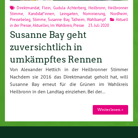
Direktmandat
,
Flein
,
Gudula Achterberg
,
Heilbronn
,
Heilbronner
Stimme
,
Kandidat*innen
,
Leingarten
,
Nominierung
,
Nordheim
,
Pressebeleg
,
Stimme
,
Susanne Bay
,
Talheim
,
Wahlkampf
Aktuell
in der Presse
,
Aktuelles
,
Im Wahlkreis
,
Presse
23. Juli 2020
Susanne Bay geht
zuversichtlich in
umkämpftes Rennen
Von Alexander Hettich in der Heilbronner Stimmer
Nachdem sie 2016 das Direktmandat geholt hat, will
Susanne Bay erneut für die Grünen im Wahlkreis
Heilbronn in den Landtag einziehen. Bei der…
Weiterlesen »