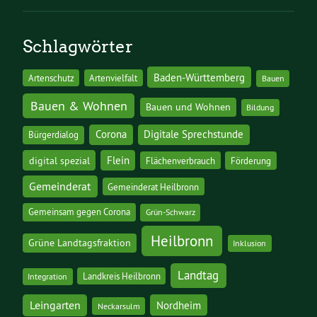
Schlagwörter
Baden-Württemberg
Artenschutz
Artenvielfalt
Bauen
Bauen & Wohnen
Bauen und Wohnen
Bildung
Corona
Digitale Sprechstunde
Bürgerdialog
digital spezial
Flein
Flächenverbrauch
Förderung
Gemeinderat
Gemeinderat Heilbronn
Gemeinsam gegen Corona
Grün-Schwarz
Heilbronn
Grüne Landtagsfraktion
Inklusion
Landtag
Landkreis Heilbronn
Integration
Leingarten
Nordheim
Neckarsulm