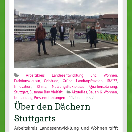
Arbeitskreis Landesentwicklung und Wohnen
,
Fraktionsklausur
,
Gebäude
,
Grüne Landtagsfraktion
,
IBA'27
,
Innovation
,
Klima
,
Nutzungsflexibilität
,
Quartiersplanung
,
Stuttgart
,
Susanne Bay
,
Vielfalt
Aktuelles
,
Bauen & Wohnen
,
Im Landtag
,
Pressemitteilungen
11. Januar 2022
Über den Dächern
Stuttgarts
Arbeitskreis Landesentwicklung und Wohnen trifft