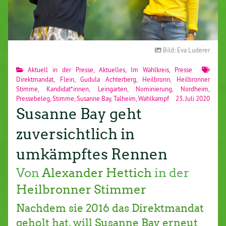
Bild: Eva Luderer
Aktuell in der Presse
,
Aktuelles
,
Im Wahlkreis
,
Presse
Direktmandat
,
Flein
,
Gudula Achterberg
,
Heilbronn
,
Heilbronner
Stimme
,
Kandidat*innen
,
Leingarten
,
Nominierung
,
Nordheim
,
Pressebeleg
,
Stimme
,
Susanne Bay
,
Talheim
,
Wahlkampf
23. Juli 2020
Susanne Bay geht
zuversichtlich in
umkämpftes Rennen
Von
Alexander Hettich
in der
Heilbronner Stimmer
Nachdem sie 2016 das Direktmandat
geholt hat, will Susanne Bay erneut