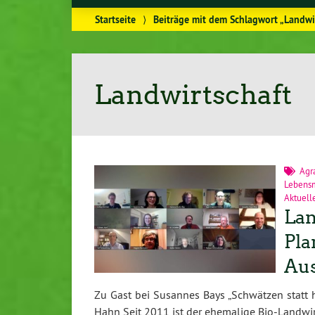
Startseite
⟩
Beiträge mit dem Schlagwort „Landwi
Landwirtschaft
Agra
Lebensm
Aktuell
Lan
Pla
Au
Zu Gast bei Susannes Bays „Schwätzen statt h
Hahn Seit 2011 ist der ehemalige Bio-Landwi