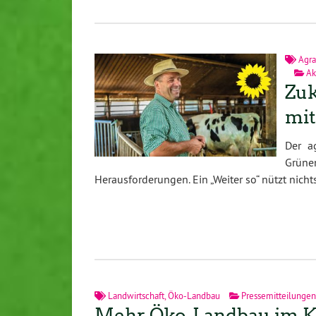
Agra
Ak
Zuk
mit
Der a
Grüne
Herausforderungen. Ein „Weiter so“ nützt nichts
Landwirtschaft
,
Öko-Landbau
Pressemitteilungen
Mehr Öko-Landbau im K