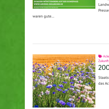
Landw
Press
waren gute…
Acke
Zukunft
200
Staat
das Ac