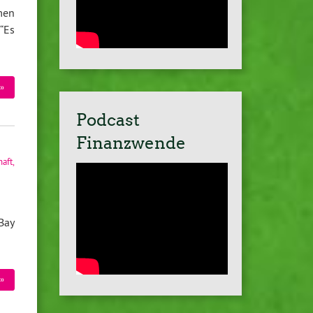
men
“Es
»
Podcast
Finanzwende
haft
,
Bay
»