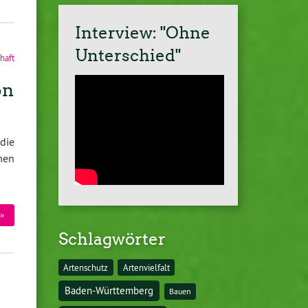
Interview: "Ohne
Unterschied"
haft
on
die
men
»
Schlagwörter
Artenschutz
Artenvielfalt
Baden-Württemberg
Bauen