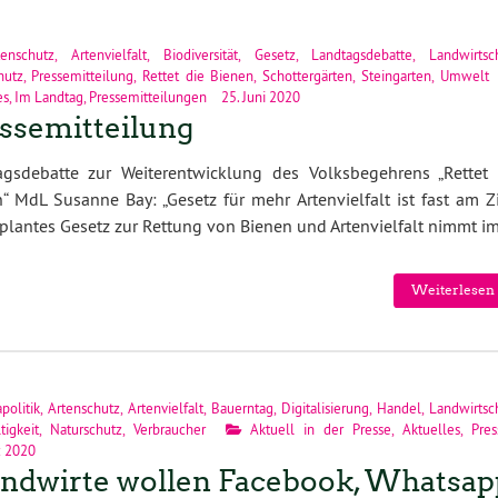
tenschutz
,
Artenvielfalt
,
Biodiversität
,
Gesetz
,
Landtagsdebatte
,
Landwirtsc
hutz
,
Pressemitteilung
,
Rettet die Bienen
,
Schottergärten
,
Steingarten
,
Umwelt
es
,
Im Landtag
,
Pressemitteilungen
25. Juni 2020
ssemitteilung
agsdebatte zur Weiterentwicklung des Volksbegehrens „Rettet 
“ MdL Susanne Bay: „Gesetz für mehr Artenvielfalt ist fast am Zi
plantes Gesetz zur Rettung von Bienen und Artenvielfalt nimmt i
Weiterlesen 
politik
,
Artenschutz
,
Artenvielfalt
,
Bauerntag
,
Digitalisierung
,
Handel
,
Landwirtsc
tigkeit
,
Naturschutz
,
Verbraucher
Aktuell in der Presse
,
Aktuelles
,
Pres
z 2020
ndwirte wollen Facebook, Whatsap