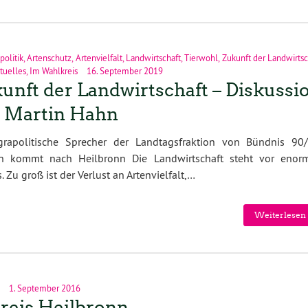
politik
,
Artenschutz
,
Artenvielfalt
,
Landwirtschaft
,
Tierwohl
,
Zukunft der Landwirtsc
tuelles
,
Im Wahlkreis
16. September 2019
unft der Landwirtschaft – Diskussi
 Martin Hahn
grapolitische Sprecher der Landtagsfraktion von Bündnis 90/
n kommt nach Heilbronn Die Landwirtschaft steht vor enor
. Zu groß ist der Verlust an Artenvielfalt,…
Weiterlesen 
1. September 2016
reis Heilbronn