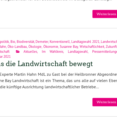
Weiterlesen 
politik
,
Bio
,
Biodiversität
,
Demeter
,
Konventionell
,
Landtagswahl 2021
,
Landwirtsc
Hahn
,
Öko-Landbau
,
Ökologie
,
Ökonomie
,
Susanne Bay
,
Wirtschaftlichkeit
,
Zukunft
tschaft
Aktuelles
,
Im Wahlkreis
,
Landtagswahl
,
Pressemitteilung
uar 2021
 die Landwirtschaft bewegt
Experte Martin Hahn MdL zu Gast bei der Heilbronner Abgeordne
e Bay Landwirtschaft ist ein Thema, das uns alle auf vielen Ebe
 die künftige Ausrichtung landwirtschaftlicher Betriebe…
Weiterlesen 