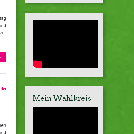
tag
und
en-
»
 der
Mein Wahlkreis
hen
und