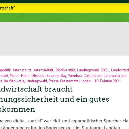
rtschaft“
politik
,
Artenschutz
,
Artenvielfalt
,
Biodiversität
,
Landtagswahl 2021
,
Landwirtsc
ittel
,
Martin Hahn
,
Obstbau
,
Susanne Bay
,
Weinbau
,
Zukunft der Landwirtschaft
es
,
Im Wahlkreis
,
Landtagswahl
,
Presse
,
Pressemitteilungen
10. Februar 2021
dwirtschaft braucht
nungssicherheit und ein gutes
skommen
etzen digital spezial“ war MdL und agrarpolitischer Sprecher Mar
rt Abgeordneter für den Bodenseekreis im Stuttgarter Landtag…