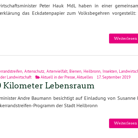
irtschaftsminister Peter Hauk MdL haben in einer gemeinsa
eerklärung das Eckdatenpapier zum Volksbegehren vorgestellt: 
Weiterlesen 
rrandstreifen
,
Artenschutz
,
Artenvielfalt
,
Bienen
,
Heilbronn
,
Insekten
,
Landwirtsc
 der Landwirtschaft
Aktuell in der Presse
,
Aktuelles
17. September 2019
 Kilometer Lebensraum
sminister Andre Baumann besichtigt auf Einladung von Susanne 
kerrandstreifen-Programm der Stadt Heilbronn
Weiterlesen 