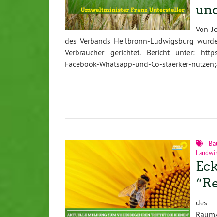
und
Von J
des Verbands Heilbronn-Ludwigsburg wurde
Verbraucher gerichtet. Bericht unter: http
Facebook-Whatsapp-und-Co-staerker-nutzen
Ba
Landwir
Eck
“Re
des U
Raum/