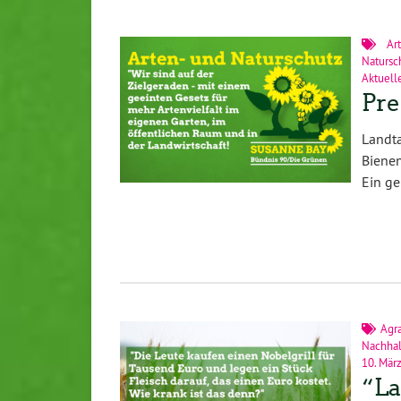
Ar
Natursc
Aktuell
Pre
Landt
Bienen
Ein ge
Agra
Nachhal
10. Mär
“La