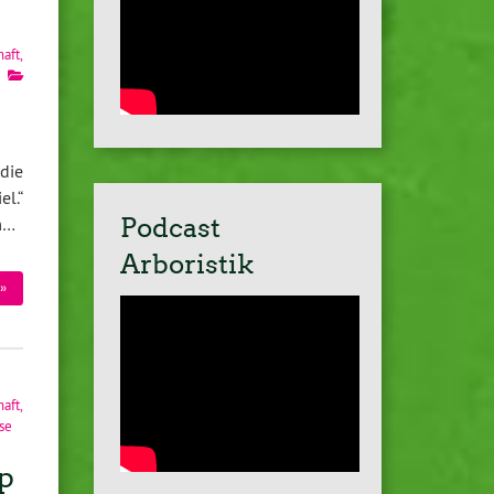
haft
,
die
el.“
Podcast
m…
Arboristik
»
haft
,
se
p