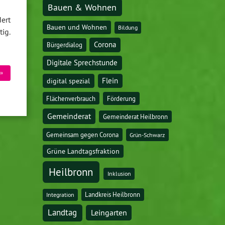
Bauen & Wohnen
ert
Bauen und Wohnen
Bildung
ig.
Corona
Bürgerdialog
Digitale Sprechstunde
»
digital spezial
Flein
Flächenverbrauch
Förderung
Gemeinderat
Gemeinderat Heilbronn
Gemeinsam gegen Corona
Grün-Schwarz
Grüne Landtagsfraktion
Heilbronn
Inklusion
Landkreis Heilbronn
Integration
Landtag
Leingarten