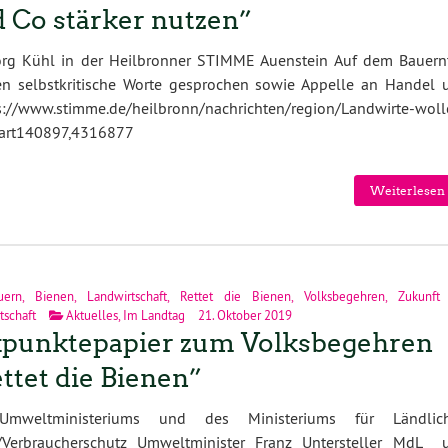
 Co stärker nutzen”
örg Kühl in der Heilbronner STIMME Auenstein Auf dem Bauern
n selbstkritische Worte gesprochen sowie Appelle an Handel 
s://www.stimme.de/heilbronn/nachrichten/region/Landwirte-woll
;art140897,4316877
Weiterlesen 
uern
,
Bienen
,
Landwirtschaft
,
Rettet die Bienen
,
Volksbegehren
,
Zukunft
tschaft
Aktuelles
,
Im Landtag
21. Oktober 2019
punktepapier zum Volksbegehren
ttet die Bienen”
mweltministeriums und des Ministeriums für Ländlic
Verbraucherschutz Umweltminister Franz Untersteller MdL 