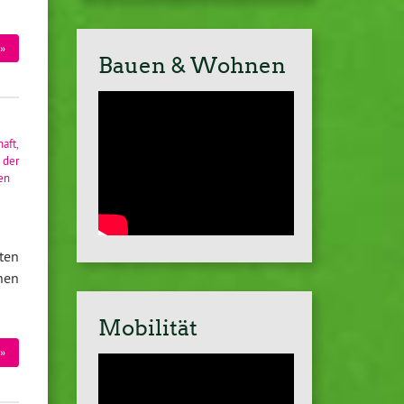
»
Bauen & Wohnen
haft
,
 der
en
ten
nen
Mobilität
»