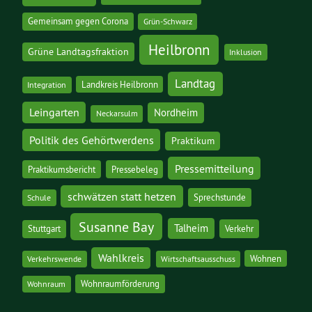
Gemeinsam gegen Corona
Grün-Schwarz
Heilbronn
Grüne Landtagsfraktion
Inklusion
Landtag
Landkreis Heilbronn
Integration
Leingarten
Nordheim
Neckarsulm
Politik des Gehörtwerdens
Praktikum
Pressemitteilung
Praktikumsbericht
Pressebeleg
schwätzen statt hetzen
Sprechstunde
Schule
Susanne Bay
Talheim
Stuttgart
Verkehr
Wahlkreis
Wohnen
Verkehrswende
Wirtschaftsausschuss
Wohnraumförderung
Wohnraum