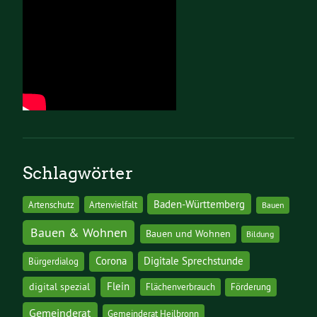
Schlagwörter
Baden-Württemberg
Artenschutz
Artenvielfalt
Bauen
Bauen & Wohnen
Bauen und Wohnen
Bildung
Corona
Digitale Sprechstunde
Bürgerdialog
digital spezial
Flein
Flächenverbrauch
Förderung
Gemeinderat
Gemeinderat Heilbronn