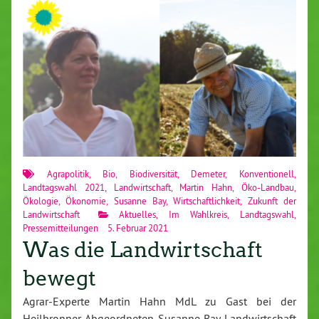
Agrapolitik
,
Bio
,
Biodiversität
,
Demeter
,
Konventionell
,
Landtagswahl 2021
,
Landwirtschaft
,
Martin Hahn
,
Öko-Landbau
,
Ökologie
,
Ökonomie
,
Susanne Bay
,
Wirtschaftlichkeit
,
Zukunft der
Landwirtschaft
Aktuelles
,
Im Wahlkreis
,
Landtagswahl
,
Pressemitteilungen
5. Februar 2021
Was die Landwirtschaft
bewegt
Agrar-Experte Martin Hahn MdL zu Gast bei der
Heilbronner Abgeordneten Susanne Bay Landwirtschaft