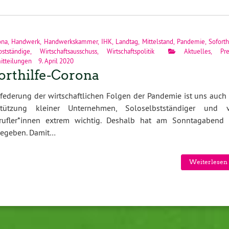
ona
,
Handwerk
,
Handwerkskammer
,
IHK
,
Landtag
,
Mittelstand
,
Pandemie
,
Soforth
bstständige
,
Wirtschaftsausschuss
,
Wirtschaftspolitik
Aktuelles
,
Pr
itteilungen
9. April 2020
orthilfe-Corona
federung der wirtschaftlichen Folgen der Pandemie ist uns auch 
stützung kleiner Unternehmen, Soloselbstständiger und 
erufler*innen extrem wichtig. Deshalb hat am Sonntagabend 
igegeben. Damit…
Weiterlesen 