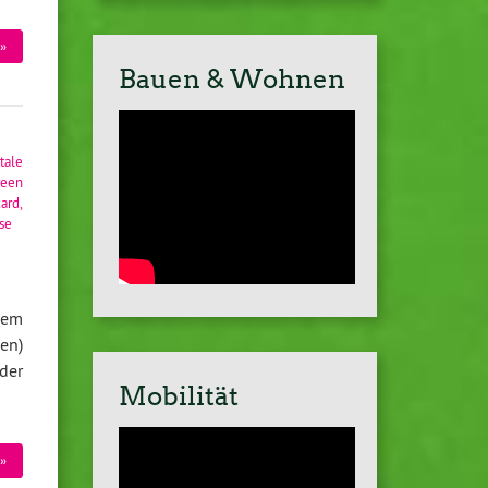
»
Bauen & Wohnen
tale
reen
card
,
se
dem
en)
der
Mobilität
»