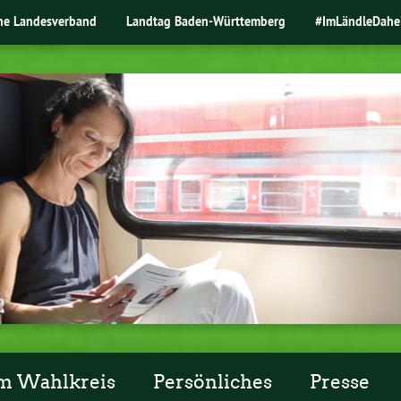
ne Landesverband
Landtag Baden-Württemberg
#ImLändleDahe
m Wahlkreis
Persönliches
Presse