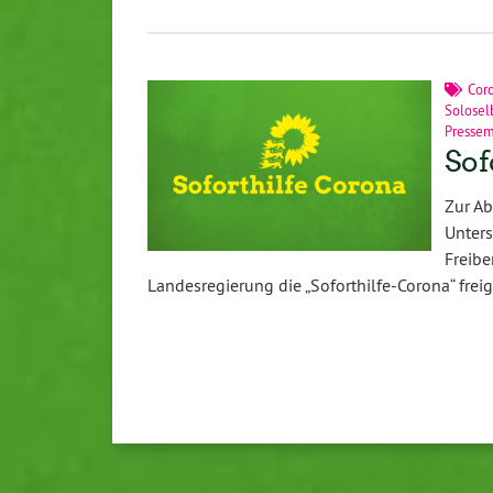
Cor
Solosel
Pressem
Sof
Zur Ab
Unter
Freib
Landesregierung die „Soforthilfe-Corona“ fre