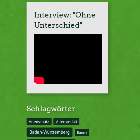
Interview: "Ohne
Unterschied"
Schlagwörter
Artenschutz
Artenvielfalt
Baden-Württemberg
Bauen