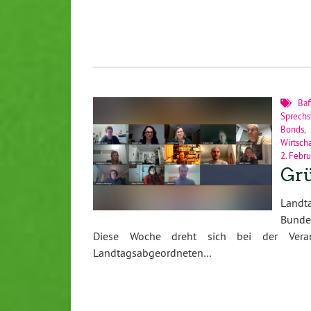
Baf
Sprechs
Bonds
Wirtsch
2. Febr
Grü
Land
Bunde
Diese Woche dreht sich bei der Veranst
Landtagsabgeordneten…