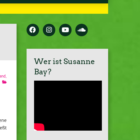
Wer ist Susanne
Bay?
tand
,
ene
eßt