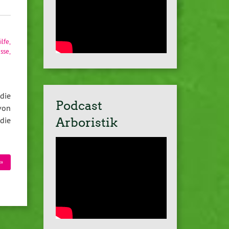
ilfe
,
esse
,
die
Podcast
von
die
Arboristik
»