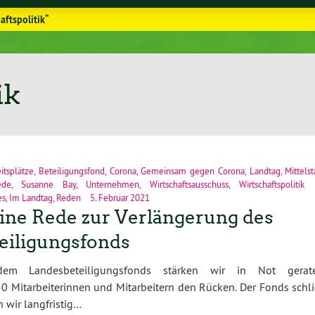
aftspolitik“
ik
itsplätze
,
Beteiligungsfond
,
Corona
,
Gemeinsam gegen Corona
,
Landtag
,
Mittels
ede
,
Susanne Bay
,
Unternehmen
,
Wirtschaftsausschuss
,
Wirtschaftspolitik
es
,
Im Landtag
,
Reden
5. Februar 2021
ne Rede zur Verlängerung des
eiligungsfonds
em Landesbeteiligungsfonds stärken wir in Not gerat
0 Mitarbeiterinnen und Mitarbeitern den Rücken. Der Fonds schli
 wir langfristig…