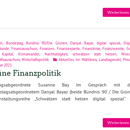
Weiterlesen 
in
,
Bundestag
,
Bündnis 90/Die Grünen
,
Danyal Bayaz
,
digital spezial
,
Digi
tunde
,
Finanzausschuss
,
Finanzen
,
Finanzexperte
,
Finanzkrise
,
Finanzwende
,
G
,
Kapital
,
Klimawandel
,
Nachhaltigkeit
,
schwätzen statt hetzen
,
Wire
aftsausschuss
,
Wirtschaftspolitik
Aktuelles
,
Im Wahlkreis
,
Landtagswahl
,
Pres
uar 2021
ne Finanzpolitik
tagsabgeordnete Susanne Bay im Gespräch mit 
stagsabgeordnetem Danyal Bayaz (beide Bündnis 90 / Die Grün
altungsreihe „Schwätzen statt hetzen digital spezial“ 
Weiterlesen 