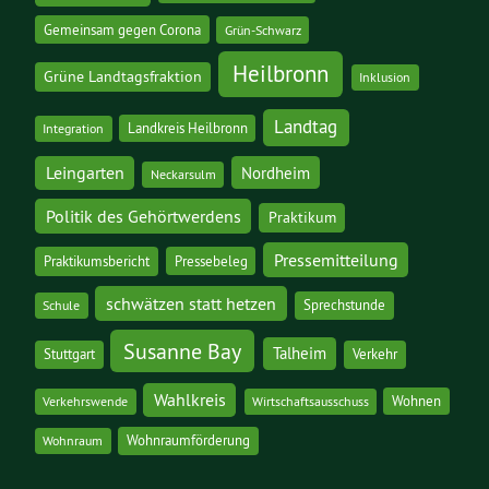
Gemeinsam gegen Corona
Grün-Schwarz
Heilbronn
Grüne Landtagsfraktion
Inklusion
Landtag
Landkreis Heilbronn
Integration
Leingarten
Nordheim
Neckarsulm
Politik des Gehörtwerdens
Praktikum
Pressemitteilung
Praktikumsbericht
Pressebeleg
schwätzen statt hetzen
Sprechstunde
Schule
Susanne Bay
Talheim
Stuttgart
Verkehr
Wahlkreis
Wohnen
Verkehrswende
Wirtschaftsausschuss
Wohnraumförderung
Wohnraum