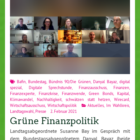
Bafin
,
Bundestag
,
Bündnis 90/Die Grünen
,
Danyal Bayaz
,
digital
spezial
,
Digitale Sprechstunde
,
Finanzausschuss
,
Finanzen
,
Finanzexperte
,
Finanzkrise
,
Finanzwende
,
Green Bonds
,
Kapital
,
Klimawandel
,
Nachhaltigkeit
,
schwätzen statt hetzen
,
Wirecard
,
Wirtschaftsausschuss
,
Wirtschaftspolitik
Aktuelles
,
Im Wahlkreis
,
Landtagswahl
,
Presse
2. Februar 2021
Grüne Finanzpolitik
Landtagsabgeordnete Susanne Bay im Gespräch mit
dem Bundestagsabgeordnetem Danyal Bayaz (beide