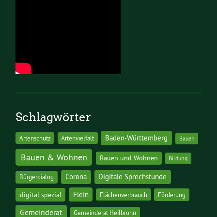
Schlagwörter
Baden-Württemberg
Artenschutz
Artenvielfalt
Bauen
Bauen & Wohnen
Bauen und Wohnen
Bildung
Corona
Digitale Sprechstunde
Bürgerdialog
digital spezial
Flein
Flächenverbrauch
Förderung
Gemeinderat
Gemeinderat Heilbronn