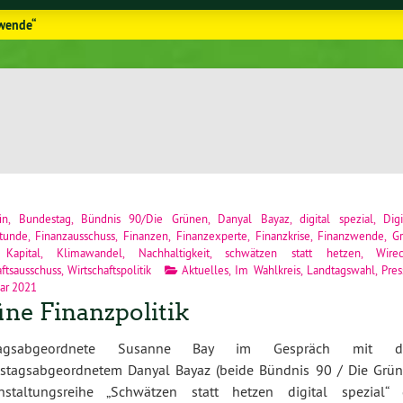
zwende“
in
,
Bundestag
,
Bündnis 90/Die Grünen
,
Danyal Bayaz
,
digital spezial
,
Digi
tunde
,
Finanzausschuss
,
Finanzen
,
Finanzexperte
,
Finanzkrise
,
Finanzwende
,
G
,
Kapital
,
Klimawandel
,
Nachhaltigkeit
,
schwätzen statt hetzen
,
Wire
aftsausschuss
,
Wirtschaftspolitik
Aktuelles
,
Im Wahlkreis
,
Landtagswahl
,
Pres
uar 2021
ne Finanzpolitik
tagsabgeordnete Susanne Bay im Gespräch mit 
stagsabgeordnetem Danyal Bayaz (beide Bündnis 90 / Die Grün
altungsreihe „Schwätzen statt hetzen digital spezial“ 