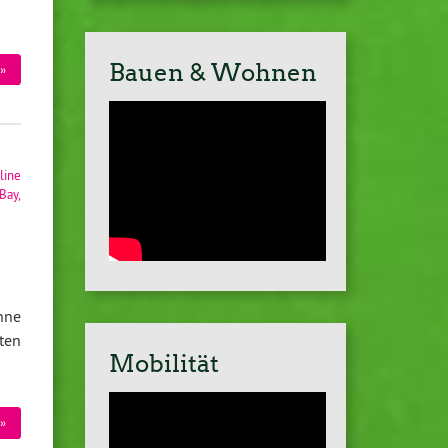
Bauen & Wohnen
»
line
Bay
,
nne
ten
Mobilität
»