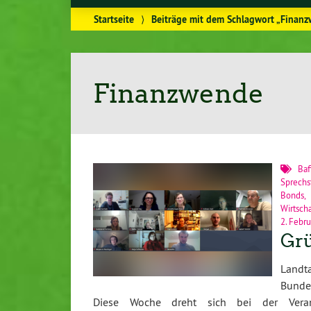
Startseite
⟩
Beiträge mit dem Schlagwort „Finan
Finanzwende
Baf
Sprechs
Bonds
Wirtsch
2. Febr
Grü
Land
Bunde
Diese Woche dreht sich bei der Veranst