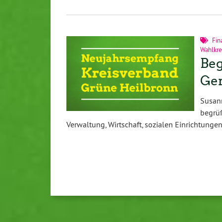
Fin
Wahlkre
Beg
Ger
Susann
begrü
Verwaltung, Wirtschaft, sozialen Einrichtun