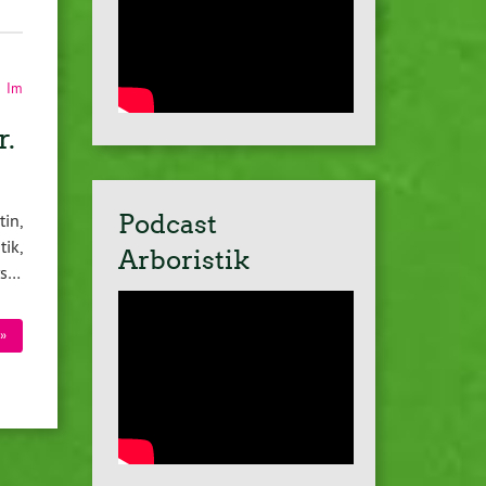
,
Im
.
Podcast
in,
ik,
Arboristik
rs…
»