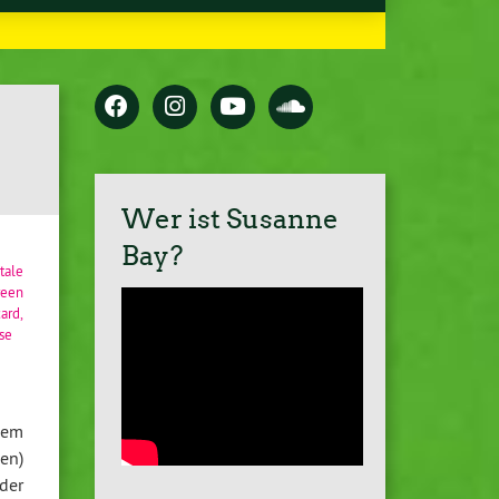
Wer ist Susanne
Bay?
tale
reen
card
,
se
dem
en)
der