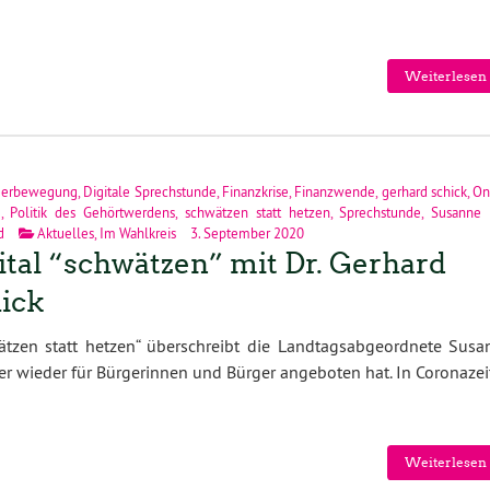
Weiterlesen 
gerbewegung
,
Digitale Sprechstunde
,
Finanzkrise
,
Finanzwende
,
gerhard schick
,
On
g
,
Politik des Gehörtwerdens
,
schwätzen statt hetzen
,
Sprechstunde
,
Susanne 
d
Aktuelles
,
Im Wahlkreis
3. September 2020
ital “schwätzen” mit Dr. Gerhard
ick
ätzen statt hetzen“ überschreibt die Landtagsabgeordnete Susa
er wieder für Bürgerinnen und Bürger angeboten hat. In Coronazei
Weiterlesen 