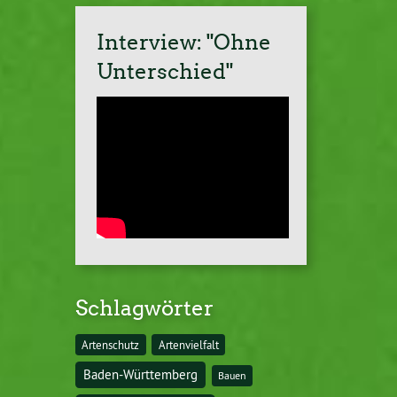
Interview: "Ohne
Unterschied"
Schlagwörter
Artenschutz
Artenvielfalt
Baden-Württemberg
Bauen