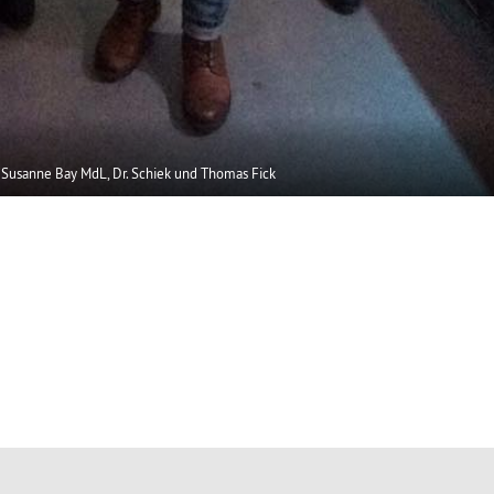
 Susanne Bay MdL, Dr. Schiek und Thomas Fick