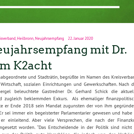
isverband
,
Heilbronn
,
Neujahrsempfang
22. Januar 2020
eujahrsempfang mit Dr.
im K2acht
sabgeordnete und Stadträtin, begrüßte im Namen des Kreisverba
, Wirtschaft, sozialen Einrichtungen und Gewerkschaften. Nach 
rgel beleuchtete Gastredner Dr. Gerhard Schick die aktuel
nd zugleich beklemmden Exkurs. Als ehemaliger finanzpolitisc
tte er Ende 2018 sein Mandat zugunsten der von ihm gegründe
 sei immer ein begeisterter Parlamentarier gewesen und habe 
r einleitend. Aber viele Versprechen, die nach der Finanzkr
esetzt worden. “Das Entscheidende in der Politik sind nicht 