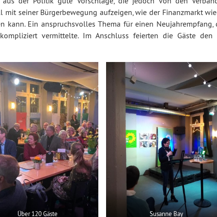
 aus der Politik gute Vorschläge, die jedoch von den Verbän
ill mit seiner Bürgerbewegung aufzeigen, wie der Finanzmarkt wie
den kann. Ein anspruchsvolles Thema für einen Neujahrempfang, 
kompliziert vermittelte. Im Anschluss feierten die Gäste den 
Über 120 Gäste
Susanne Bay