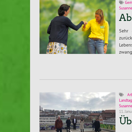
Gem
Susanne
Ab
Sehr 
zurüc
Leben
zwang
Ar
Landtag
Susann
11. Jan
Üb