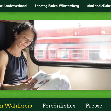
ne Landesverband
Landtag Baden-Württemberg
#ImLändleDahe
m Wahlkreis
Persönliches
Presse