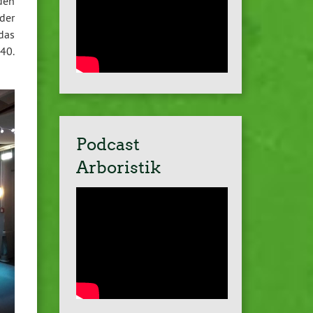
den
der
das
40.
Podcast
Arboristik