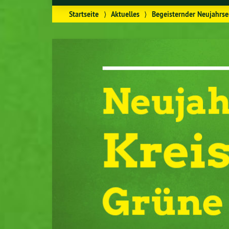
Startseite
⟩
Aktuelles
⟩
Begeisternder Neujahrse