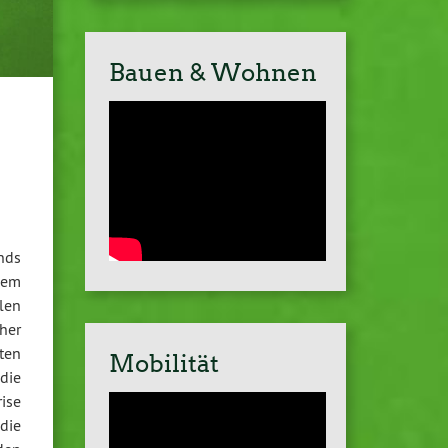
Bauen & Wohnen
nds
dem
len
her
ten
Mobilität
die
ise
die