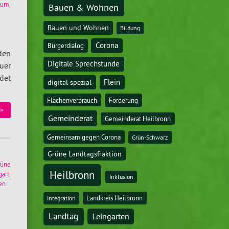
dium
,
Bauen & Wohnen
Bauen und Wohnen
Bildung
Corona
Bürgerdialog
den
Digitale Sprechstunde
uer
det
digital spezial
Flein
Flächenverbrauch
Förderung
»
Gemeinderat
Gemeinderat Heilbronn
Gemeinsam gegen Corona
Grün-Schwarz
Grüne Landtagsfraktion
rüne
Heilbronn
gart
,
Inklusion
en
Landkreis Heilbronn
Integration
Landtag
Leingarten