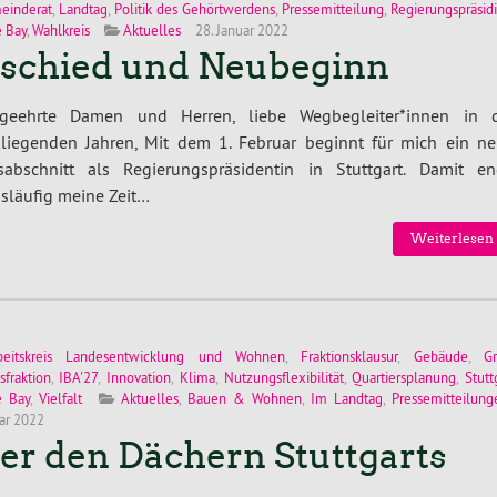
einderat
,
Landtag
,
Politik des Gehörtwerdens
,
Pressemitteilung
,
Regierungspräsi
 Bay
,
Wahlkreis
Aktuelles
28. Januar 2022
schied und Neubeginn
geehrte Damen und Herren, liebe Wegbegleiter*innen in 
kliegenden Jahren, Mit dem 1. Februar beginnt für mich ein ne
sabschnitt als Regierungspräsidentin in Stuttgart. Damit en
släufig meine Zeit…
Weiterlesen 
beitskreis Landesentwicklung und Wohnen
,
Fraktionsklausur
,
Gebäude
,
G
sfraktion
,
IBA'27
,
Innovation
,
Klima
,
Nutzungsflexibilität
,
Quartiersplanung
,
Stutt
e Bay
,
Vielfalt
Aktuelles
,
Bauen & Wohnen
,
Im Landtag
,
Pressemitteilung
uar 2022
er den Dächern Stuttgarts