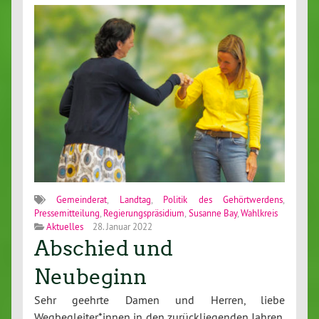
Gemeinderat
,
Landtag
,
Politik des Gehörtwerdens
,
Pressemitteilung
,
Regierungspräsidium
,
Susanne Bay
,
Wahlkreis
Aktuelles
28. Januar 2022
Abschied und
Neubeginn
Sehr geehrte Damen und Herren, liebe
Wegbegleiter*innen in den zurückliegenden Jahren,