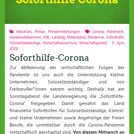
Aktuelles
,
Presse
,
Pressemitteilungen
Corona
,
Handwerk
,
Handwerkskammer
,
IHK
,
Landtag
,
Mittelstand
,
Pandemie
,
Soforthilfe
,
Soloselbstständige
,
Wirtschaftsausschuss
,
Wirtschaftspolitik
9. April
2020
Soforthilfe-Corona
Zur Abfederung der wirtschaftlichen Folgen der
Pandemie ist uns auch die Unterstützung kleiner
Unternehmen, Soloselbstständiger und von
Freiberufler*innen extrem wichtig. Deshalb hat am
Sonntagabend die Landesregierung die „Soforthilfe-
Corona“ freigegeben. Damit gewährt das Land
finanzielle Soforthilfen für Soloselbstständige, Kleinst-
und kleine Unternehmen sowie Angehörige der Freien
Berufe, die unmittelbar durch die Corona-Pandemie
wirtschaftlich geschädigt sind.
Von diesem Mittwoch an