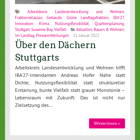
Arbeitskreis Landesentwicklung und Wohnen
,
Fraktionsklausur
,
Gebäude
,
Grüne Landtagsfraktion
,
IBA'27
,
Innovation
,
Klima
,
Nutzungsflexibilität
,
Quartiersplanung
,
Stuttgart
,
Susanne Bay
,
Vielfalt
Aktuelles
,
Bauen & Wohnen
,
Im Landtag
,
Pressemitteilungen
11. Januar 2022
Über den Dächern
Stuttgarts
Arbeitskreis Landesentwicklung und Wohnen trifft
IBA’27-Intendanten Andreas Hofer Nähe statt
Dichte, Nutzungsflexibilität statt struktureller
Erstarrung, bunte Vielfalt statt grauer Monotonie –
Lebensraum mit Zukunft: Das ist nicht nur
Zielsetzung des…
Weiterlesen »