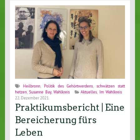
Heilbronn
,
Politik des Gehörtwerdens
,
schwätzen statt
hetzen
,
Susanne Bay
,
Wahlkreis
Aktuelles
,
Im Wahlkreis
22. Dezember 2021
Praktikumsbericht | Eine
Bereicherung fürs
Leben