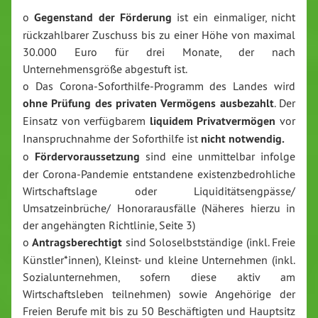
o
Gegenstand der Förderung
ist ein einmaliger, nicht
rückzahlbarer Zuschuss bis zu einer Höhe von maximal
30.000 Euro für drei Monate, der nach
Unternehmensgröße abgestuft ist.
o Das Corona-Soforthilfe-Programm des Landes wird
ohne Prüfung des privaten Vermögens ausbezahlt
. Der
Einsatz von verfügbarem
liquidem Privatvermögen
vor
Inanspruchnahme der Soforthilfe ist
nicht notwendig.
o
Fördervoraussetzung
sind eine unmittelbar infolge
der Corona-Pandemie entstandene existenzbedrohliche
Wirtschaftslage oder Liquiditätsengpässe/
Umsatzeinbrüche/ Honorarausfälle (Näheres hierzu in
der angehängten Richtlinie, Seite 3)
o
Antragsberechtigt
sind Soloselbstständige (inkl. Freie
Künstler*innen), Kleinst- und kleine Unternehmen (inkl.
Sozialunternehmen, sofern diese aktiv am
Wirtschaftsleben teilnehmen) sowie Angehörige der
Freien Berufe mit bis zu 50 Beschäftigten und Hauptsitz