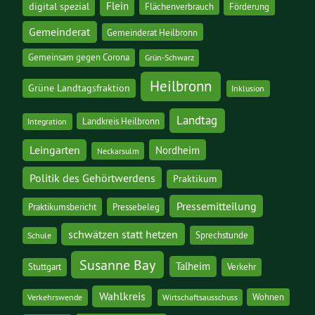
digital spezial
Flein
Flächenverbrauch
Förderung
Gemeinderat
Gemeinderat Heilbronn
Gemeinsam gegen Corona
Grün-Schwarz
Heilbronn
Grüne Landtagsfraktion
Inklusion
Landtag
Landkreis Heilbronn
Integration
Leingarten
Nordheim
Neckarsulm
Politik des Gehörtwerdens
Praktikum
Pressemitteilung
Praktikumsbericht
Pressebeleg
schwätzen statt hetzen
Sprechstunde
Schule
Susanne Bay
Talheim
Stuttgart
Verkehr
Wahlkreis
Wohnen
Verkehrswende
Wirtschaftsausschuss