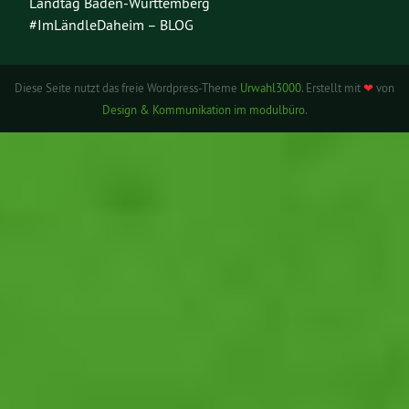
Landtag Baden-Württemberg
#ImLändleDaheim – BLOG
Diese Seite nutzt das freie Wordpress-Theme
Urwahl3000
. Erstellt mit
❤
von
Design & Kommunikation im modulbüro
.