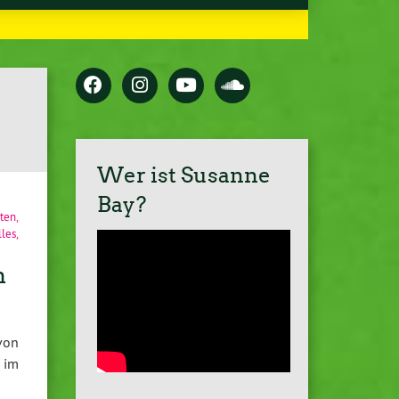
Wer ist Susanne
Bay?
rten
,
lles
,
n
von
 im