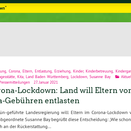
own“
dung
,
Corona
,
Eltern
,
Entlastung
,
Erziehung
,
Kinder
,
Kinderbetreuung
,
Kinderga
agesstätte
,
Kita
,
Land Baden Württemberg
,
Lockdown
,
Susanne Bay
Aktue
Pressemitteilungen
27. Januar 2021
ona-Lockdown: Land will Eltern vo
a-Gebühren entlasten
rün-geführte Landesregierung will Eltern im Corona-Lockdown 
abgeordnete Susanne Bay begrüßt diese Entscheidung: „Wie schon
sch an der Rückerstattung…