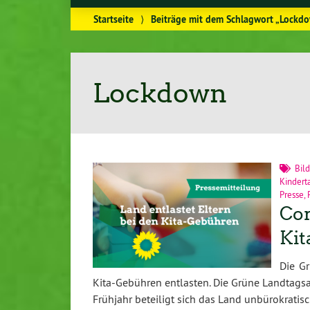
Startseite
⟩
Beiträge mit dem Schlagwort „Lockd
Lockdown
Bil
Kindert
Presse
,
Cor
Kit
Die G
Kita-Gebühren entlasten. Die Grüne Landtags
Frühjahr beteiligt sich das Land unbürokrati