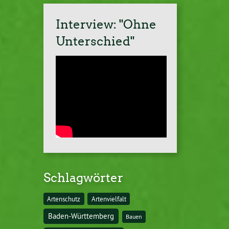
Interview: "Ohne
Unterschied"
Schlagwörter
Artenschutz
Artenvielfalt
Baden-Württemberg
Bauen