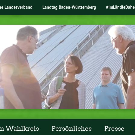
ne Landesverband
Landtag Baden-Württemberg
#ImLändleDahe
m Wahlkreis
Persönliches
Presse