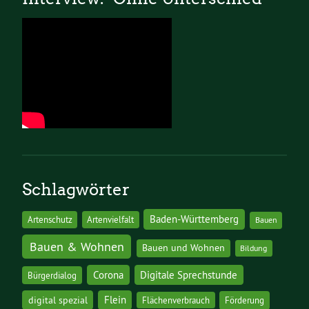
Schlagwörter
Baden-Württemberg
Artenschutz
Artenvielfalt
Bauen
Bauen & Wohnen
Bauen und Wohnen
Bildung
Corona
Digitale Sprechstunde
Bürgerdialog
digital spezial
Flein
Flächenverbrauch
Förderung