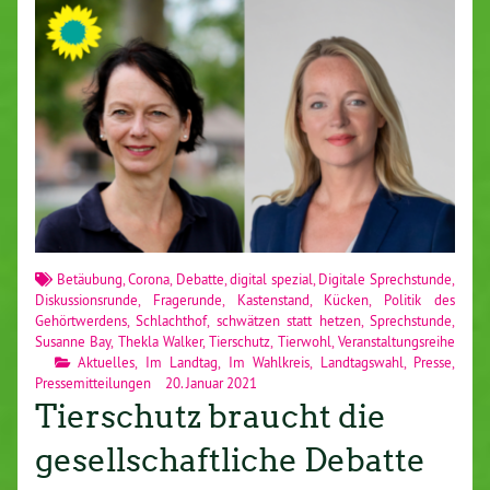
Betäubung
,
Corona
,
Debatte
,
digital spezial
,
Digitale Sprechstunde
,
Diskussionsrunde
,
Fragerunde
,
Kastenstand
,
Kücken
,
Politik des
Gehörtwerdens
,
Schlachthof
,
schwätzen statt hetzen
,
Sprechstunde
,
Susanne Bay
,
Thekla Walker
,
Tierschutz
,
Tierwohl
,
Veranstaltungsreihe
Aktuelles
,
Im Landtag
,
Im Wahlkreis
,
Landtagswahl
,
Presse
,
Pressemitteilungen
20. Januar 2021
Tierschutz braucht die
gesellschaftliche Debatte