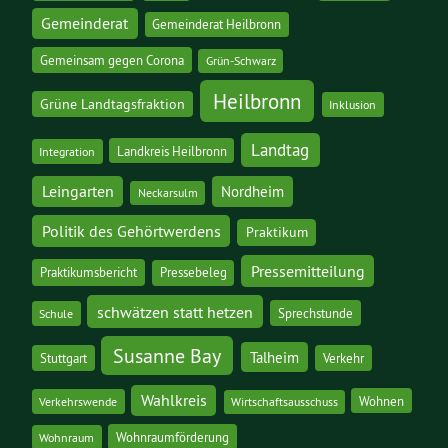
Gemeinderat
Gemeinderat Heilbronn
Gemeinsam gegen Corona
Grün-Schwarz
Heilbronn
Grüne Landtagsfraktion
Inklusion
Landtag
Landkreis Heilbronn
Integration
Leingarten
Nordheim
Neckarsulm
Politik des Gehörtwerdens
Praktikum
Pressemitteilung
Praktikumsbericht
Pressebeleg
schwätzen statt hetzen
Sprechstunde
Schule
Susanne Bay
Talheim
Stuttgart
Verkehr
Wahlkreis
Wohnen
Verkehrswende
Wirtschaftsausschuss
Wohnraumförderung
Wohnraum