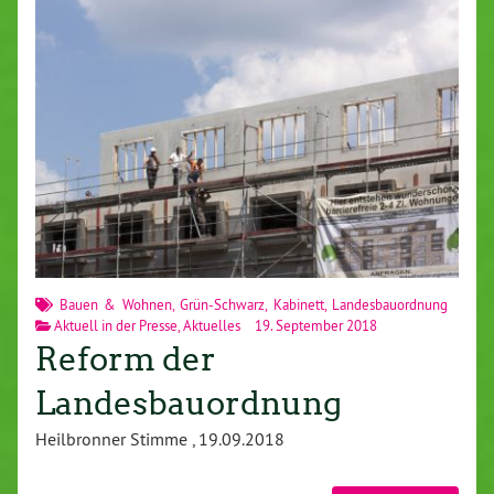
Bauen & Wohnen
,
Grün-Schwarz
,
Kabinett
,
Landesbauordnung
Aktuell in der Presse
,
Aktuelles
19. September 2018
Reform der
Landesbauordnung
Heilbronner Stimme , 19.09.2018