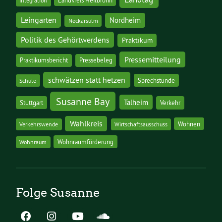
Integration
Leingarten
Nordheim
Neckarsulm
Politik des Gehörtwerdens
Praktikum
Pressemitteilung
Praktikumsbericht
Pressebeleg
schwätzen statt hetzen
Sprechstunde
Schule
Susanne Bay
Talheim
Stuttgart
Verkehr
Wahlkreis
Wohnen
Verkehrswende
Wirtschaftsausschuss
Wohnraumförderung
Wohnraum
Folge Susanne