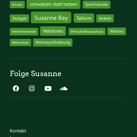
schwätzen statt hetzen
Sprechstunde
Schule
Susanne Bay
Talheim
Stuttgart
Verkehr
Wahlkreis
Wohnen
Verkehrswende
Wirtschaftsausschuss
Wohnraumförderung
Wohnraum
Folge Susanne
Kontakt