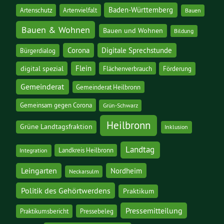
Baden-Württemberg
Artenschutz
Artenvielfalt
Bauen
Bauen & Wohnen
Bauen und Wohnen
Bildung
Corona
Digitale Sprechstunde
Bürgerdialog
digital spezial
Flein
Flächenverbrauch
Förderung
Gemeinderat
Gemeinderat Heilbronn
Gemeinsam gegen Corona
Grün-Schwarz
Heilbronn
Grüne Landtagsfraktion
Inklusion
Landtag
Landkreis Heilbronn
Integration
Leingarten
Nordheim
Neckarsulm
Politik des Gehörtwerdens
Praktikum
Pressemitteilung
Praktikumsbericht
Pressebeleg