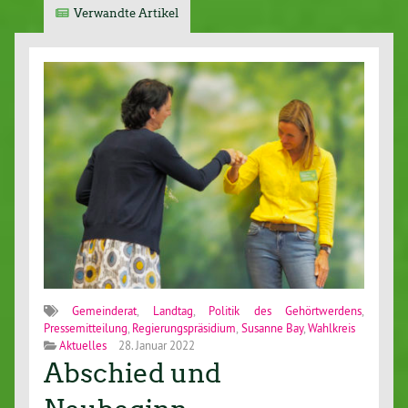
Verwandte Artikel
Gemeinderat
,
Landtag
,
Politik des Gehörtwerdens
,
Pressemitteilung
,
Regierungspräsidium
,
Susanne Bay
,
Wahlkreis
Aktuelles
28. Januar 2022
Abschied und