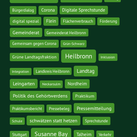
Corona
Digitale Sprechstunde
Bürgerdialog
digital spezial
Flein
Flächenverbrauch
Förderung
Gemeinderat
Gemeinderat Heilbronn
Gemeinsam gegen Corona
Grün-Schwarz
Heilbronn
Grüne Landtagsfraktion
Inklusion
Landtag
Landkreis Heilbronn
Integration
Leingarten
Nordheim
Neckarsulm
Politik des Gehörtwerdens
Praktikum
Pressemitteilung
Praktikumsbericht
Pressebeleg
schwätzen statt hetzen
Sprechstunde
Schule
Susanne Bay
Talheim
Stuttgart
Verkehr