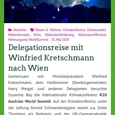
Aktuelles
Bauen & Wohnen
,
Klimakonferenz
,
Klimawandel
,
Mietwohnraum
,
Wien
,
Wohnraumförderung
,
Wohnraumoffensive
,
Wohnungsnot
,
WorldSummit
31. Mai 2019
Delegationsreise mit
Winfried Kretschmann
nach Wien
Gemeinsam mit Ministerpräsident Winfried
Kretschmann, dem Heilbronner Oberbürgermeisters
Harry Mergel und anderen Delegierten besuchte
Susanne Bay die internationale Klimakonferenz
R20
Austrian World Summit.
Auf der Klimakonferenz, unter
der Leitung Arnold Schwarzeneggers waren u.a. Greta
Thunberg als Rednerin und der UN-Generalsekretär