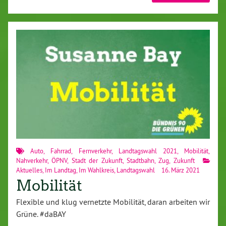
Auto
,
Fahrrad
,
Fernverkehr
,
Landtagswahl 2021
,
Mobilität
,
Nahverkehr
,
ÖPNV
,
Stadt der Zukunft
,
Stadtbahn
,
Zug
,
Zukunft
Aktuelles
,
Im Landtag
,
Im Wahlkreis
,
Landtagswahl
16. März 2021
Mobilität
Flexible und klug vernetzte Mobilität, daran arbeiten wir
Grüne. #daBAY