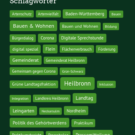
Schlagwörter
Baden-Württemberg
Artenschutz
Artenvielfalt
Bauen
Bauen & Wohnen
Bauen und Wohnen
Bildung
Corona
Digitale Sprechstunde
Bürgerdialog
digital spezial
Flein
Flächenverbrauch
Förderung
Gemeinderat
Gemeinderat Heilbronn
Gemeinsam gegen Corona
Grün-Schwarz
Heilbronn
Grüne Landtagsfraktion
Inklusion
Landtag
Landkreis Heilbronn
Integration
Leingarten
Nordheim
Neckarsulm
Politik des Gehörtwerdens
Praktikum
Pressemitteilung
Pressebeleg