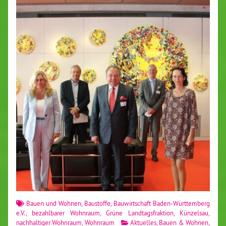
Bauen und Wohnen
,
Baustoffe
,
Bauwirtschaft Baden-Württemberg
e.V.
,
bezahlbarer Wohnraum
,
Grüne Landtagsfraktion
,
Künzelsau
,
nachhaltiger Wohnraum
,
Wohnraum
Aktuelles
,
Bauen & Wohnen
,