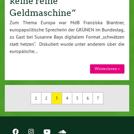
keine reine
Geldmaschine“
Zum Thema Europa war MdB Franziska Brantner,
europapolitische Sprecherin der GRÜNEN im Bundestag,
zu Gast bei Susanne Bays digitalem Format „schwätzen
statt hetzen“. Diskutiert wurde unter anderem über die
europäische…
Weiterlesen »
1
2
3
4
5
6
7