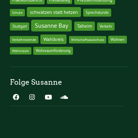
Praktikumsbericht
schwätzen statt hetzen
Sprechstunde
Schule
Susanne Bay
Talheim
Stuttgart
Verkehr
Wahlkreis
Wohnen
Verkehrswende
Wirtschaftsausschuss
Wohnraumförderung
Wohnraum
Folge Susanne