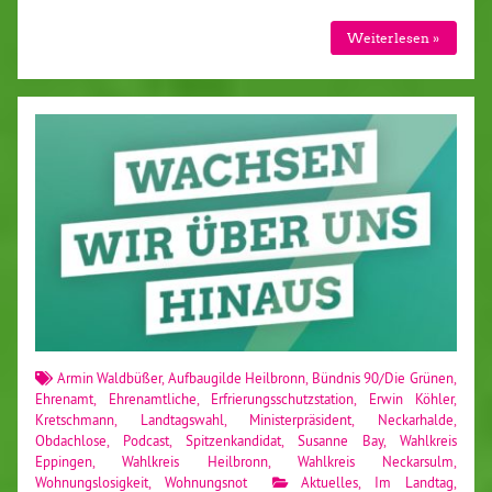
Weiterlesen »
Armin Waldbüßer
,
Aufbaugilde Heilbronn
,
Bündnis 90/Die Grünen
,
Ehrenamt
,
Ehrenamtliche
,
Erfrierungsschutzstation
,
Erwin Köhler
,
Kretschmann
,
Landtagswahl
,
Ministerpräsident
,
Neckarhalde
,
Obdachlose
,
Podcast
,
Spitzenkandidat
,
Susanne Bay
,
Wahlkreis
Eppingen
,
Wahlkreis Heilbronn
,
Wahlkreis Neckarsulm
,
Wohnungslosigkeit
,
Wohnungsnot
Aktuelles
,
Im Landtag
,