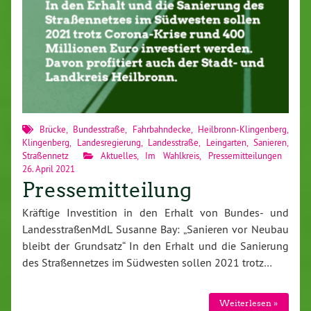
Brücke
,
Bundesstraße
,
Fahrbahndecke
,
Heilbronn-Klingenberg
,
Klingenberg
,
Landesregierung
,
Landesstraße
,
Leingarten
,
Sanieren
,
Straßennetz
Aktuelles
,
Im Wahlkreis
,
Pressemitteilungen
26. April 2021
Pressemitteilung
Kräftige Investition in den Erhalt von Bundes- und
LandesstraßenMdL Susanne Bay: „Sanieren vor Neubau
bleibt der Grundsatz“ In den Erhalt und die Sanierung
des Straßennetzes im Südwesten sollen 2021 trotz…
Weiterlesen »