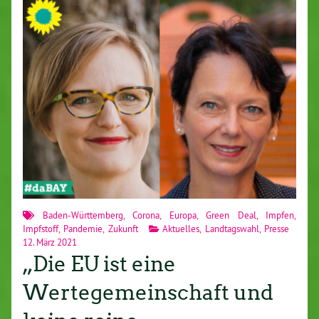
Baden-Württemberg
,
Corona
,
Europa
,
Green Deal
,
Impfen
,
Impfstoff
,
Pandemie
,
Zukunft
Aktuelles
,
Landtagswahl
,
Presse
12. März 2021
„Die EU ist eine
Wertegemeinschaft und