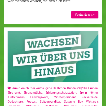
wahrnehmen wollen, melden sich bitte…
Weiterlesen »
Armin Waldbüßer
,
Aufbaugilde Heilbronn
,
Bündnis 90/Die Grünen
,
Ehrenamt
,
Ehrenamtliche
,
Erfrierungsschutzstation
,
Erwin Köhler
,
Kretschmann
,
Landtagswahl
,
Ministerpräsident
,
Neckarhalde
,
Obdachlose
,
Podcast
,
Spitzenkandidat
,
Susanne Bay
,
Wahlkreis
Eppingen
,
Wahlkreis Heilbronn
,
Wahlkreis Neckarsulm
,