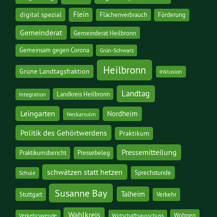
digital spezial
Flein
Flächenverbrauch
Förderung
Gemeinderat
Gemeinderat Heilbronn
Gemeinsam gegen Corona
Grün-Schwarz
Heilbronn
Grüne Landtagsfraktion
Inklusion
Landtag
Landkreis Heilbronn
Integration
Leingarten
Nordheim
Neckarsulm
Politik des Gehörtwerdens
Praktikum
Pressemitteilung
Praktikumsbericht
Pressebeleg
schwätzen statt hetzen
Sprechstunde
Schule
Susanne Bay
Talheim
Stuttgart
Verkehr
Wahlkreis
Wohnen
Verkehrswende
Wirtschaftsausschuss