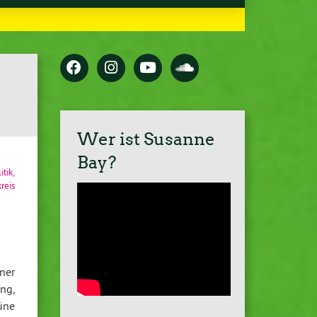
Wer ist Susanne
Bay?
itik
,
reis
nner
ng,
üne