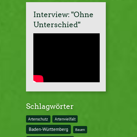
Interview: "Ohne
Unterschied"
Schlagwörter
Artenschutz
Artenvielfalt
Baden-Württemberg
Bauen