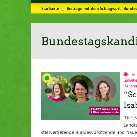
Startseite
⟩
Beiträge mit dem Schlagwort „Bundes
Bundestagskandi
Ar
Garanti
Heilbro
“Sc
Isa
“Die „
Landt
stellvertretende Bundesvorsitzende und fraue