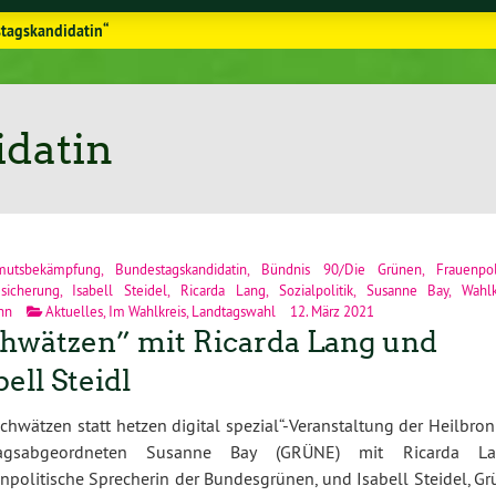
tagskandidatin“
datin
mutsbekämpfung
,
Bundestagskandidatin
,
Bündnis 90/Die Grünen
,
Frauenpol
esicherung
,
Isabell Steidel
,
Ricarda Lang
,
Sozialpolitik
,
Susanne Bay
,
Wahlk
nn
Aktuelles
,
Im Wahlkreis
,
Landtagswahl
12. März 2021
hwätzen” mit Ricarda Lang und
bell Steidl
Schwätzen statt hetzen digital spezial“-Veranstaltung der Heilbro
agsabgeordneten Susanne Bay (GRÜNE) mit Ricarda La
npolitische Sprecherin der Bundesgrünen, und Isabell Steidel, Gr