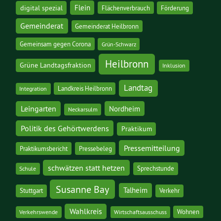
digital spezial
Flein
Flächenverbrauch
Förderung
Gemeinderat
Gemeinderat Heilbronn
Gemeinsam gegen Corona
Grün-Schwarz
Heilbronn
Grüne Landtagsfraktion
Inklusion
Landtag
Landkreis Heilbronn
Integration
Leingarten
Nordheim
Neckarsulm
Politik des Gehörtwerdens
Praktikum
Pressemitteilung
Praktikumsbericht
Pressebeleg
schwätzen statt hetzen
Sprechstunde
Schule
Susanne Bay
Talheim
Stuttgart
Verkehr
Wahlkreis
Wohnen
Verkehrswende
Wirtschaftsausschuss