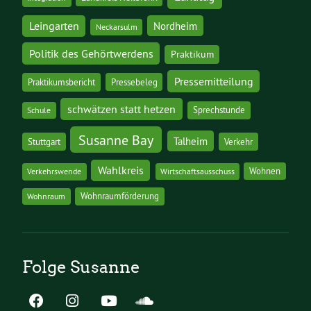
Leingarten
Nordheim
Neckarsulm
Politik des Gehörtwerdens
Praktikum
Pressemitteilung
Praktikumsbericht
Pressebeleg
schwätzen statt hetzen
Sprechstunde
Schule
Susanne Bay
Talheim
Stuttgart
Verkehr
Wahlkreis
Wohnen
Verkehrswende
Wirtschaftsausschuss
Wohnraumförderung
Wohnraum
Folge Susanne