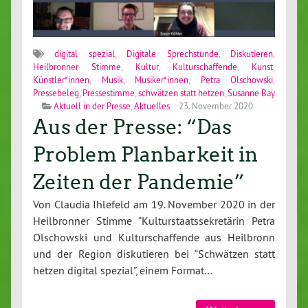
digital spezial
,
Digitale Sprechstunde
,
Diskutieren
,
Heilbronner Stimme
,
Kultur
,
Kulturschaffende
,
Kunst
,
Künstler*innen
,
Musik
,
Musiker*innen
,
Petra Olschowski
,
Pressebeleg
,
Pressestimme
,
schwätzen statt hetzen
,
Susanne Bay
Aktuell in der Presse
,
Aktuelles
23. November 2020
Aus der Presse: “Das
Problem Planbarkeit in
Zeiten der Pandemie”
Von Claudia Ihlefeld am 19. November 2020 in der
Heilbronner Stimme “Kulturstaatssekretärin Petra
Olschowski und Kulturschaffende aus Heilbronn
und der Region diskutieren bei “Schwätzen statt
hetzen digital spezial”, einem Format…