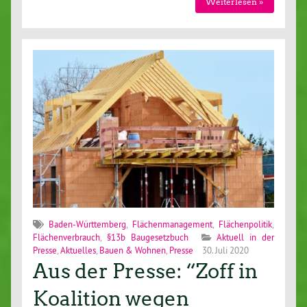
Weiterlesen »
Baden-Württemberg
,
Flächenmanagement
,
Flächenpolitik
,
Flächenverbrauch
,
§13b Baugesetzbuch
Aktuell in der
Presse
,
Aktuelles
,
Bauen & Wohnen
,
Presse
30. Juli 2020
Aus der Presse: “Zoff in
Koalition wegen