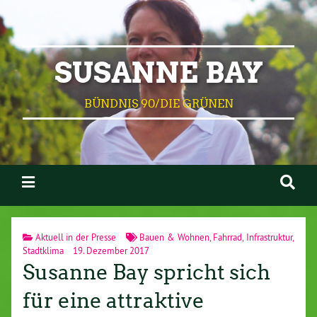
SUSANNE BAY
BÜNDNIS 90/DIE GRÜNEN
Aktuell in der Presse
Bauen & Wohnen
,
Fahrrad
,
Infrastruktur
,
Stadtklima
19. Dezember 2017
Susanne Bay spricht sich
für eine attraktive