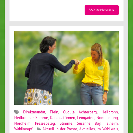
Weiterlesen »
Direktmandat
,
Flein
,
Gudula Achterberg
,
Heilbronn
,
Heilbronner Stimme
,
Kandidat*innen
,
Leingarten
,
Nominierung
,
Nordheim
,
Pressebeleg
,
Stimme
,
Susanne Bay
,
Talheim
,
Wahlkampf
Aktuell in der Presse
,
Aktuelles
,
Im Wahlkreis
,