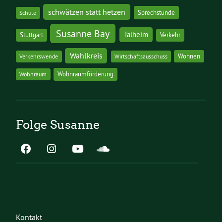
schwätzen statt hetzen
Sprechstunde
Schule
Susanne Bay
Talheim
Stuttgart
Verkehr
Wahlkreis
Wohnen
Verkehrswende
Wirtschaftsausschuss
Wohnraumförderung
Wohnraum
Folge Susanne
Kontakt