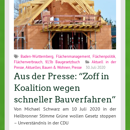
Baden-Württemberg
,
Flächenmanagement
,
Flächenpolitik
,
Flächenverbrauch
,
§13b Baugesetzbuch
Aktuell in der
Presse
,
Aktuelles
,
Bauen & Wohnen
,
Presse
30. Juli 2020
Aus der Presse: “Zoff in
Koalition wegen
schneller Bauverfahren”
Von Michael Schwarz am 10 Juli 2020 in der
Heilbronner Stimme Grüne wollen Gesetz stoppen
– Unverständnis in der CDU