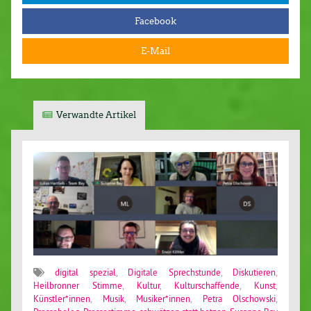
Facebook
E-Mail
Verwandte Artikel
digital spezial
,
Digitale Sprechstunde
,
Diskutieren
,
Heilbronner Stimme
,
Kultur
,
Kulturschaffende
,
Kunst
,
Künstler*innen
,
Musik
,
Musiker*innen
,
Petra Olschowski
,