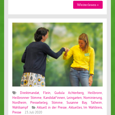
Weiterlesen »
Direktmandat
,
Flein
,
Gudula Achterberg
,
Heilbronn
,
Heilbronner Stimme
,
Kandidat*innen
,
Leingarten
,
Nominierung
,
Nordheim
,
Pressebeleg
,
Stimme
,
Susanne Bay
,
Talheim
,
Wahlkampf
Aktuell in der Presse
,
Aktuelles
,
Im Wahlkreis
,
Presse
23. Juli 2020