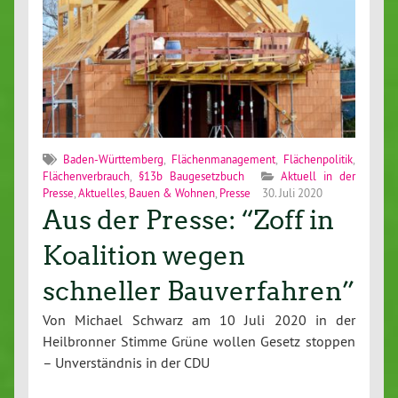
Baden-Württemberg
,
Flächenmanagement
,
Flächenpolitik
,
Flächenverbrauch
,
§13b Baugesetzbuch
Aktuell in der
Presse
,
Aktuelles
,
Bauen & Wohnen
,
Presse
30. Juli 2020
Aus der Presse: “Zoff in
Koalition wegen
schneller Bauverfahren”
Von Michael Schwarz am 10 Juli 2020 in der
Heilbronner Stimme Grüne wollen Gesetz stoppen
– Unverständnis in der CDU