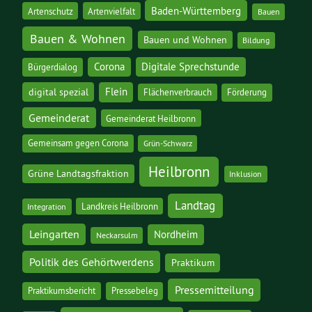
Baden-Württemberg
Artenschutz
Artenvielfalt
Bauen
Bauen & Wohnen
Bauen und Wohnen
Bildung
Corona
Digitale Sprechstunde
Bürgerdialog
digital spezial
Flein
Flächenverbrauch
Förderung
Gemeinderat
Gemeinderat Heilbronn
Gemeinsam gegen Corona
Grün-Schwarz
Heilbronn
Grüne Landtagsfraktion
Inklusion
Landtag
Landkreis Heilbronn
Integration
Leingarten
Nordheim
Neckarsulm
Politik des Gehörtwerdens
Praktikum
Pressemitteilung
Praktikumsbericht
Pressebeleg