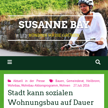
SUSANNE BAY
BÜNDNIS 90/DIE GRÜNEN
Aktuell in der Presse
Bauen
,
Gemeinderat
,
Heilbronn
,
Wohnbau
,
Wohnbau-Aktionsprogramm
,
Wohnen
27. Juli 2016
Stadt kann sozialen
Wohnungsbau auf Dauer