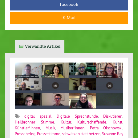
Facebook
E-Mail
Verwandte Artikel
digital spezial
,
Digitale Sprechstunde
,
Diskutieren
,
Heilbronner Stimme
,
Kultur
,
Kulturschaffende
,
Kunst
,
Künstler*innen
,
Musik
,
Musiker*innen
,
Petra Olschowski
,
Pressebeleg
,
Pressestimme
,
schwätzen statt hetzen
,
Susanne Bay