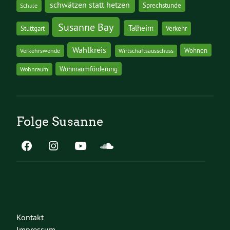
schwätzen statt hetzen
Sprechstunde
Schule
Susanne Bay
Talheim
Stuttgart
Verkehr
Wahlkreis
Wohnen
Verkehrswende
Wirtschaftsausschuss
Wohnraumförderung
Wohnraum
Folge Susanne
Kontakt
Impressum