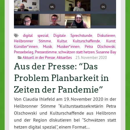
digital spezial
,
Digitale Sprechstunde
,
Diskutieren
,
Heilbronner Stimme
,
Kultur
,
Kulturschaffende
,
Kunst
,
Künstler*innen
,
Musik
,
Musiker*innen
,
Petra Olschowski
,
Pressebeleg
,
Pressestimme
,
schwätzen statt hetzen
,
Susanne Bay
Aktuell in der Presse
,
Aktuelles
23. November 2020
Aus der Presse: “Das
Problem Planbarkeit in
Zeiten der Pandemie”
Von Claudia Ihlefeld am 19. November 2020 in der
Heilbronner Stimme “Kulturstaatssekretärin Petra
Olschowski und Kulturschaffende aus Heilbronn
und der Region diskutieren bei “Schwätzen statt
hetzen digital spezial”, einem Format…