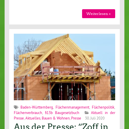
Weiterlesen »
Baden-Württemberg
,
Flächenmanagement
,
Flächenpolitik
,
Flächenverbrauch
,
§13b Baugesetzbuch
Aktuell in der
Presse
,
Aktuelles
,
Bauen & Wohnen
,
Presse
30. Juli 2020
Aus der Presse: “Zoff in