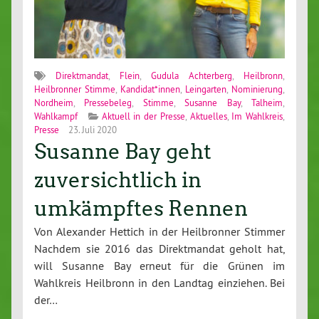
Direktmandat
,
Flein
,
Gudula Achterberg
,
Heilbronn
,
Heilbronner Stimme
,
Kandidat*innen
,
Leingarten
,
Nominierung
,
Nordheim
,
Pressebeleg
,
Stimme
,
Susanne Bay
,
Talheim
,
Wahlkampf
Aktuell in der Presse
,
Aktuelles
,
Im Wahlkreis
,
Presse
23. Juli 2020
Susanne Bay geht
zuversichtlich in
umkämpftes Rennen
Von Alexander Hettich in der Heilbronner Stimmer
Nachdem sie 2016 das Direktmandat geholt hat,
will Susanne Bay erneut für die Grünen im
Wahlkreis Heilbronn in den Landtag einziehen. Bei
der…