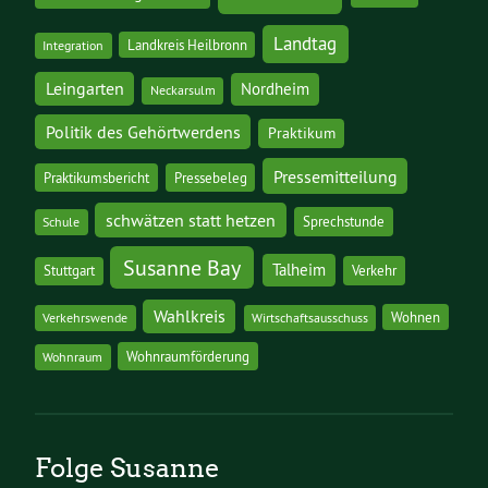
Landtag
Landkreis Heilbronn
Integration
Leingarten
Nordheim
Neckarsulm
Politik des Gehörtwerdens
Praktikum
Pressemitteilung
Praktikumsbericht
Pressebeleg
schwätzen statt hetzen
Sprechstunde
Schule
Susanne Bay
Talheim
Stuttgart
Verkehr
Wahlkreis
Wohnen
Verkehrswende
Wirtschaftsausschuss
Wohnraumförderung
Wohnraum
Folge Susanne