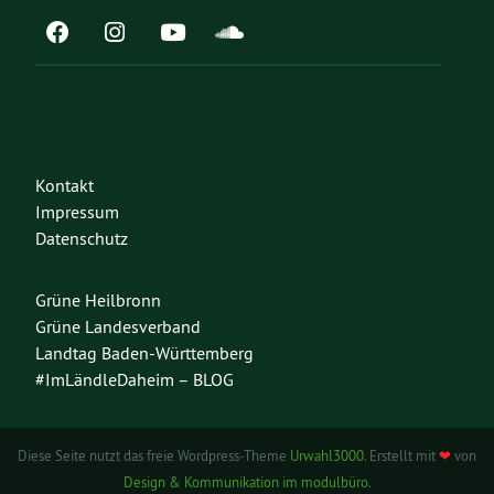
Kontakt
Impressum
Datenschutz
Grüne Heilbronn
Grüne Landesverband
Landtag Baden-Württemberg
#ImLändleDaheim – BLOG
Diese Seite nutzt das freie Wordpress-Theme
Urwahl3000
. Erstellt mit
❤
von
Design & Kommunikation im modulbüro
.