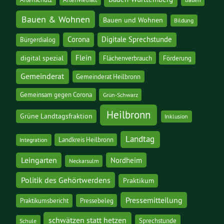
Bauen & Wohnen
Bauen und Wohnen
Bildung
Corona
Digitale Sprechstunde
Bürgerdialog
digital spezial
Flein
Flächenverbrauch
Förderung
Gemeinderat
Gemeinderat Heilbronn
Gemeinsam gegen Corona
Grün-Schwarz
Heilbronn
Grüne Landtagsfraktion
Inklusion
Landtag
Landkreis Heilbronn
Integration
Leingarten
Nordheim
Neckarsulm
Politik des Gehörtwerdens
Praktikum
Pressemitteilung
Praktikumsbericht
Pressebeleg
schwätzen statt hetzen
Sprechstunde
Schule