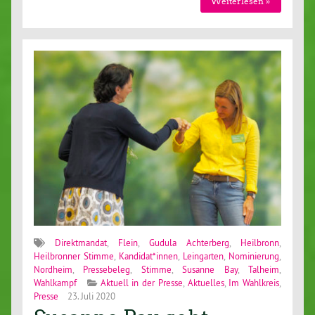
Weiterlesen »
Direktmandat
,
Flein
,
Gudula Achterberg
,
Heilbronn
,
Heilbronner Stimme
,
Kandidat*innen
,
Leingarten
,
Nominierung
,
Nordheim
,
Pressebeleg
,
Stimme
,
Susanne Bay
,
Talheim
,
Wahlkampf
Aktuell in der Presse
,
Aktuelles
,
Im Wahlkreis
,
Presse
23. Juli 2020