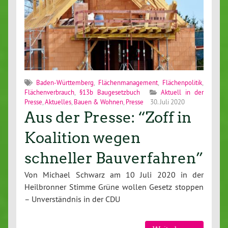
Baden-Württemberg
,
Flächenmanagement
,
Flächenpolitik
,
Flächenverbrauch
,
§13b Baugesetzbuch
Aktuell in der
Presse
,
Aktuelles
,
Bauen & Wohnen
,
Presse
30. Juli 2020
Aus der Presse: “Zoff in
Koalition wegen
schneller Bauverfahren”
Von Michael Schwarz am 10 Juli 2020 in der
Heilbronner Stimme Grüne wollen Gesetz stoppen
– Unverständnis in der CDU