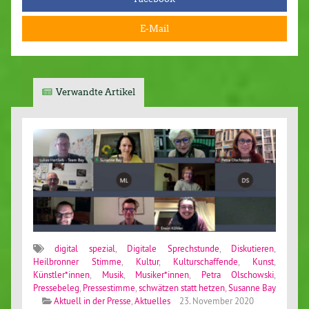
E-Mail
Verwandte Artikel
digital spezial
,
Digitale Sprechstunde
,
Diskutieren
,
Heilbronner Stimme
,
Kultur
,
Kulturschaffende
,
Kunst
,
Künstler*innen
,
Musik
,
Musiker*innen
,
Petra Olschowski
,
Pressebeleg
,
Pressestimme
,
schwätzen statt hetzen
,
Susanne Bay
Aktuell in der Presse
,
Aktuelles
23. November 2020