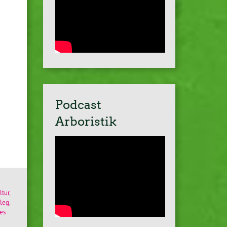
Podcast
Arboristik
ltur
,
leg
,
es