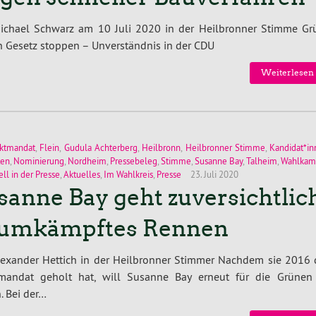
ichael Schwarz am 10 Juli 2020 in der Heilbronner Stimme Gr
 Gesetz stoppen – Unverständnis in der CDU
Weiterlesen 
ektmandat
,
Flein
,
Gudula Achterberg
,
Heilbronn
,
Heilbronner Stimme
,
Kandidat*i
ten
,
Nominierung
,
Nordheim
,
Pressebeleg
,
Stimme
,
Susanne Bay
,
Talheim
,
Wahlkam
ll in der Presse
,
Aktuelles
,
Im Wahlkreis
,
Presse
23. Juli 2020
sanne Bay geht zuversichtlic
 umkämpftes Rennen
lexander Hettich in der Heilbronner Stimmer Nachdem sie 2016 
tmandat geholt hat, will Susanne Bay erneut für die Grünen
. Bei der…