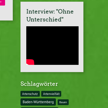
»
Interview: "Ohne
Unterschied"
Schlagwörter
Artenschutz
Artenvielfalt
Baden-Württemberg
Bauen