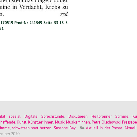
170519 Prod-Nr 241349 Seite 33 18. 5.
51
ital spezial
,
Digitale Sprechstunde
,
Diskutieren
,
Heilbronner Stimme
,
Ku
chaffende
,
Kunst
,
Künstler*innen
,
Musik
,
Musiker*innen
,
Petra Olschowski
,
Pressebe
timme
,
schwätzen statt hetzen
,
Susanne Bay
Aktuell in der Presse
,
Aktuell
vember 2020