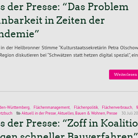
s der Presse: “Das Problem
anbarkeit in Zeiten der
ndemie”
n der Heilbronner Stimme “Kulturstaatssekretärin Petra Olschow
gion diskutieren bei “Schwätzen statt hetzen digital spezial”, e
Weiterlesen 
den-Württemberg
,
Flächenmanagement
,
Flächenpolitik
,
Flächenverbrauch
,
etzbuch
Aktuell in der Presse
,
Aktuelles
,
Bauen & Wohnen
,
Presse
30. Juli 2
s der Presse: “Zoff in Koaliti
gen schneller Bauverfahren