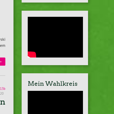
ski
inem
»
Mein Wahlkreis
§13b
020
on
”