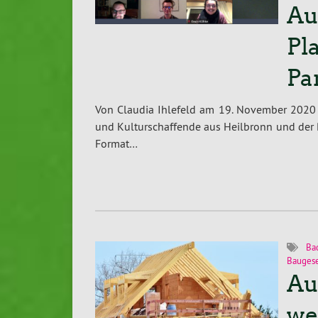
Au
Pl
Pa
Von Claudia Ihlefeld am 19. November 2020 i
und Kulturschaffende aus Heilbronn und der Re
Format…
Ba
Bauges
Au
we