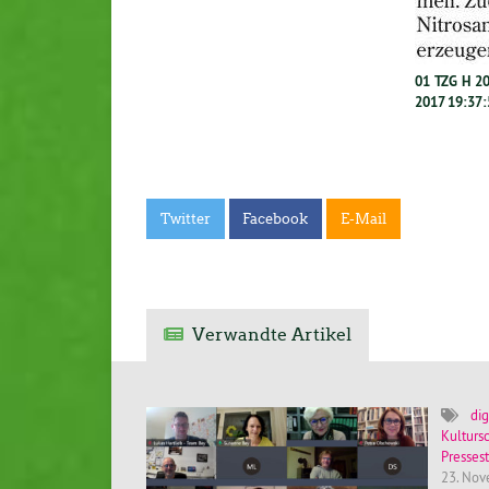
01 TZG H 20
2017 19:37:
Twitter
Facebook
E-Mail
Verwandte Artikel
dig
Kulturs
Presses
23. No