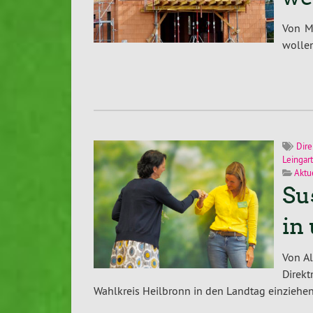
Von M
wollen
Dir
Leingar
Aktue
Su
in
Von A
Direk
Wahlkreis Heilbronn in den Landtag einziehen