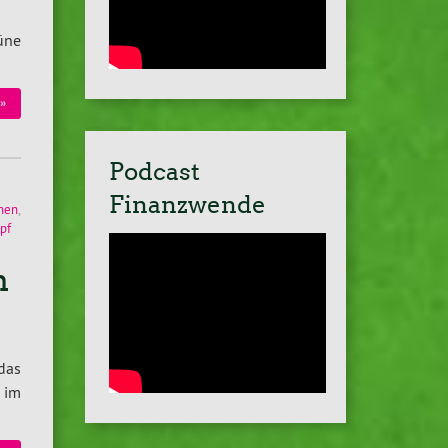
üne
»
Podcast
Finanzwende
nnen
,
pf
h
das
 im