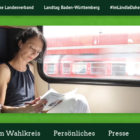
ne Landesverband
Landtag Baden-Württemberg
#ImLändleDahe
m Wahlkreis
Persönliches
Presse