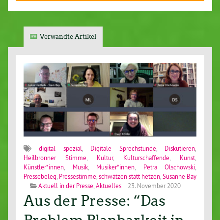
Verwandte Artikel
digital spezial
,
Digitale Sprechstunde
,
Diskutieren
,
Heilbronner Stimme
,
Kultur
,
Kulturschaffende
,
Kunst
,
Künstler*innen
,
Musik
,
Musiker*innen
,
Petra Olschowski
,
Pressebeleg
,
Pressestimme
,
schwätzen statt hetzen
,
Susanne Bay
Aktuell in der Presse
,
Aktuelles
23. November 2020
Aus der Presse: “Das