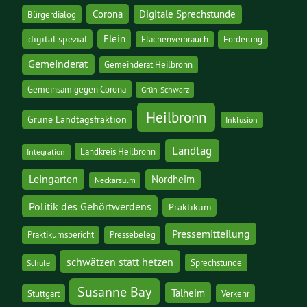
Corona
Digitale Sprechstunde
Bürgerdialog
digital spezial
Flein
Flächenverbrauch
Förderung
Gemeinderat
Gemeinderat Heilbronn
Gemeinsam gegen Corona
Grün-Schwarz
Heilbronn
Grüne Landtagsfraktion
Inklusion
Landtag
Landkreis Heilbronn
Integration
Leingarten
Nordheim
Neckarsulm
Politik des Gehörtwerdens
Praktikum
Pressemitteilung
Praktikumsbericht
Pressebeleg
schwätzen statt hetzen
Sprechstunde
Schule
Susanne Bay
Talheim
Stuttgart
Verkehr