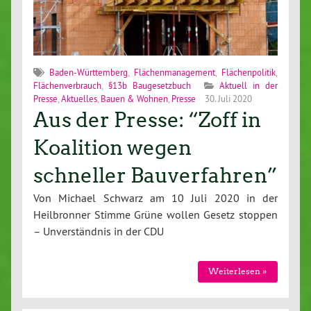
Baden-Württemberg
,
Flächenmanagement
,
Flächenpolitik
,
Flächenverbrauch
,
§13b Baugesetzbuch
Aktuell in der
Presse
,
Aktuelles
,
Bauen & Wohnen
,
Presse
30. Juli 2020
Aus der Presse: “Zoff in
Koalition wegen
schneller Bauverfahren”
Von Michael Schwarz am 10 Juli 2020 in der
Heilbronner Stimme Grüne wollen Gesetz stoppen
– Unverständnis in der CDU
Weiterlesen »