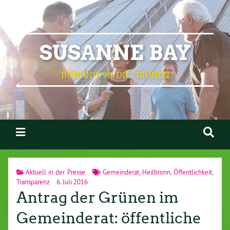
SUSANNE BAY
BÜNDNIS 90/DIE GRÜNEN
Aktuell in der Presse
Gemeinderat
,
Heilbronn
,
Öffentlichkeit
,
Transparenz
6. Juli 2016
Antrag der Grünen im
Gemeinderat: öffentliche