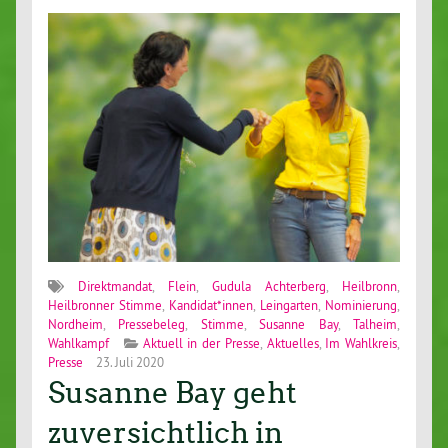
Direktmandat
,
Flein
,
Gudula Achterberg
,
Heilbronn
,
Heilbronner Stimme
,
Kandidat*innen
,
Leingarten
,
Nominierung
,
Nordheim
,
Pressebeleg
,
Stimme
,
Susanne Bay
,
Talheim
,
Wahlkampf
Aktuell in der Presse
,
Aktuelles
,
Im Wahlkreis
,
Presse
23. Juli 2020
Susanne Bay geht
zuversichtlich in