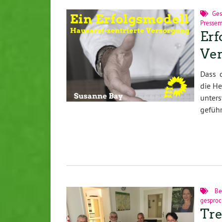
Ges
Pressem
Erf
Ve
Dass d
die He
unter
geführ
Be
gespro
Tre