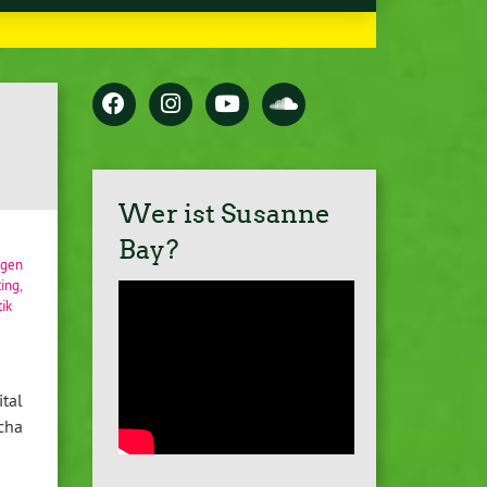
Wer ist Susanne
Bay?
egen
ing
,
tik
tal
cha