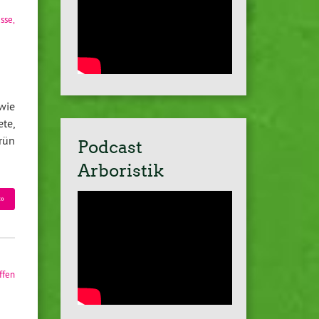
esse
,
wie
te,
rün
Podcast
Arboristik
»
ffen