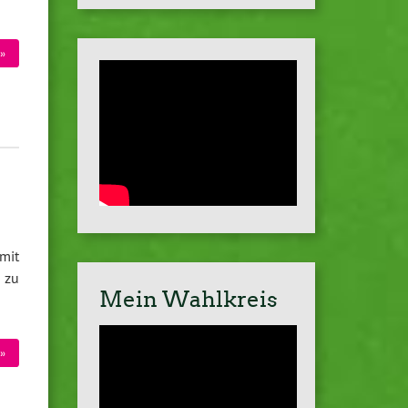
»
mit
r zu
Mein Wahlkreis
»