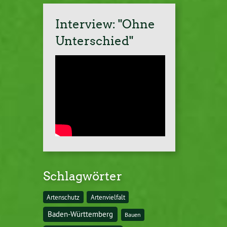
Interview: "Ohne
Unterschied"
Schlagwörter
Artenschutz
Artenvielfalt
Baden-Württemberg
Bauen