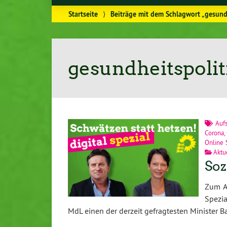
Startseite
⟩
Beiträge mit dem Schlagwort „gesundh
gesundheitspolit
Auf
Corona
,
Online 
Aktu
Soz
Zum Au
Spezi
MdL einen der derzeit gefragtesten Minister