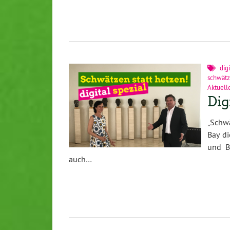
dig
schwätz
Aktuell
Dig
„Schw
Bay d
und B
auch…