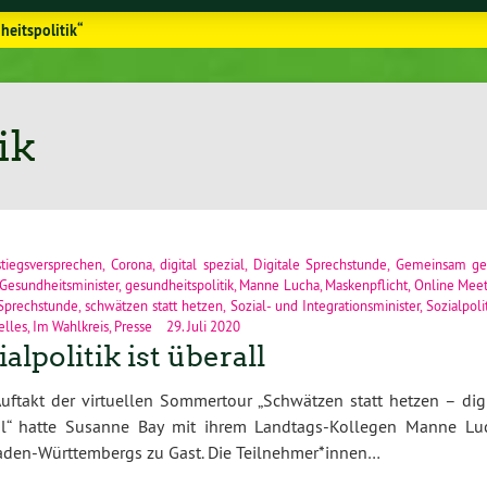
eitspolitik“
ik
stiegsversprechen
,
Corona
,
digital spezial
,
Digitale Sprechstunde
,
Gemeinsam g
Gesundheitsminister
,
gesundheitspolitik
,
Manne Lucha
,
Maskenpflicht
,
Online Meet
Sprechstunde
,
schwätzen statt hetzen
,
Sozial- und Integrationsminister
,
Sozialpoli
elles
,
Im Wahlkreis
,
Presse
29. Juli 2020
ialpolitik ist überall
ftakt der virtuellen Sommertour „Schwätzen statt hetzen – digi
al“ hatte Susanne Bay mit ihrem Landtags-Kollegen Manne Lu
 Baden-Württembergs zu Gast. Die Teilnehmer*innen…