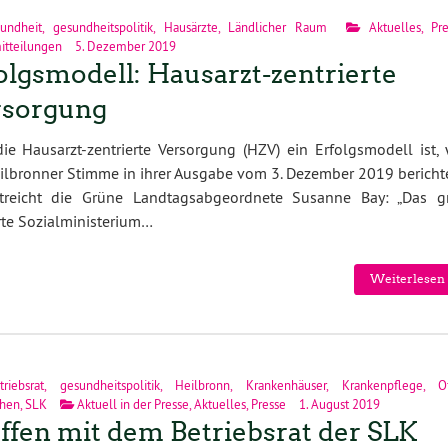
undheit
,
gesundheitspolitik
,
Hausärzte
,
Ländlicher Raum
Aktuelles
,
Pr
itteilungen
5. Dezember 2019
olgsmodell: Hausarzt-zentrierte
rsorgung
ie Hausarzt-zentrierte Versorgung (HZV) ein Erfolgsmodell ist, 
ilbronner Stimme in ihrer Ausgabe vom 3. Dezember 2019 berichte
streicht die Grüne Landtagsabgeordnete Susanne Bay: „Das g
te Sozialministerium…
Weiterlesen 
triebsrat
,
gesundheitspolitik
,
Heilbronn
,
Krankenhäuser
,
Krankenpflege
,
O
chen
,
SLK
Aktuell in der Presse
,
Aktuelles
,
Presse
1. August 2019
ffen mit dem Betriebsrat der SLK