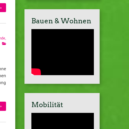
»
Bauen & Wohnen
nde
,
nne
nen
ung
Mobilität
»