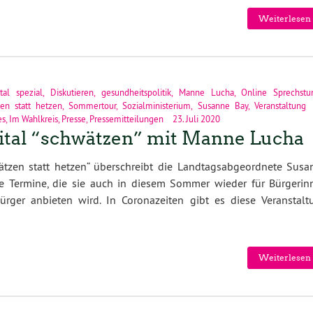
Weiterlesen 
ital spezial
,
Diskutieren
,
gesundheitspolitik
,
Manne Lucha
,
Online Sprechstu
en statt hetzen
,
Sommertour
,
Sozialministerium
,
Susanne Bay
,
Veranstaltung
es
,
Im Wahlkreis
,
Presse
,
Pressemitteilungen
23. Juli 2020
ital “schwätzen” mit Manne Lucha
ätzen statt hetzen“ überschreibt die Landtagsabgeordnete Susa
ie Termine, die sie auch in diesem Sommer wieder für Bürgerin
ürger anbieten wird. In Coronazeiten gibt es diese Veranstalt
Weiterlesen 