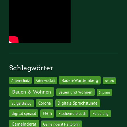
Schlagwörter
Baden-Württemberg
Artenschutz
Artenvielfalt
Bauen
Bauen & Wohnen
Bauen und Wohnen
Bildung
Corona
Digitale Sprechstunde
Bürgerdialog
digital spezial
Flein
Flächenverbrauch
Förderung
Gemeinderat
Gemeinderat Heilbronn