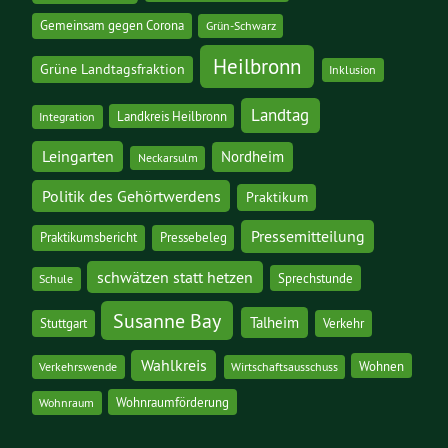
Gemeinsam gegen Corona
Grün-Schwarz
Heilbronn
Grüne Landtagsfraktion
Inklusion
Landtag
Landkreis Heilbronn
Integration
Leingarten
Nordheim
Neckarsulm
Politik des Gehörtwerdens
Praktikum
Pressemitteilung
Praktikumsbericht
Pressebeleg
schwätzen statt hetzen
Sprechstunde
Schule
Susanne Bay
Talheim
Stuttgart
Verkehr
Wahlkreis
Wohnen
Verkehrswende
Wirtschaftsausschuss
Wohnraumförderung
Wohnraum