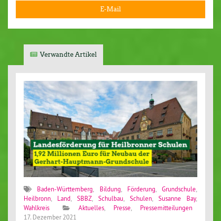
E-Mail
Verwandte Artikel
Baden-Württemberg
,
Bildung
,
Förderung
,
Grundschule
,
Heilbronn
,
Land
,
SBBZ
,
Schulbau
,
Schulen
,
Susanne Bay
,
Wahlkreis
Aktuelles
,
Presse
,
Pressemitteilungen
17. Dezember 2021