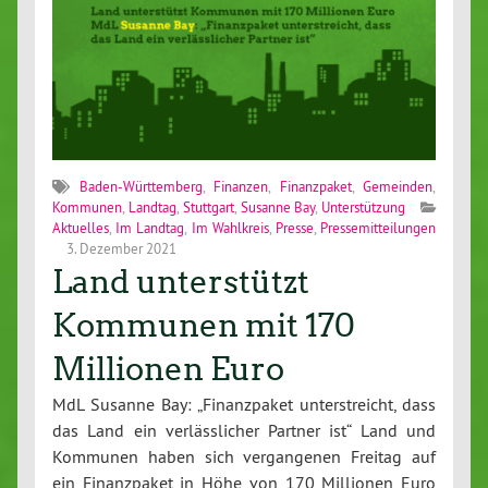
Baden-Württemberg
,
Finanzen
,
Finanzpaket
,
Gemeinden
,
Kommunen
,
Landtag
,
Stuttgart
,
Susanne Bay
,
Unterstützung
Aktuelles
,
Im Landtag
,
Im Wahlkreis
,
Presse
,
Pressemitteilungen
3. Dezember 2021
Land unterstützt
Kommunen mit 170
Millionen Euro
MdL Susanne Bay: „Finanzpaket unterstreicht, dass
das Land ein verlässlicher Partner ist“ Land und
Kommunen haben sich vergangenen Freitag auf
ein Finanzpaket in Höhe von 170 Millionen Euro