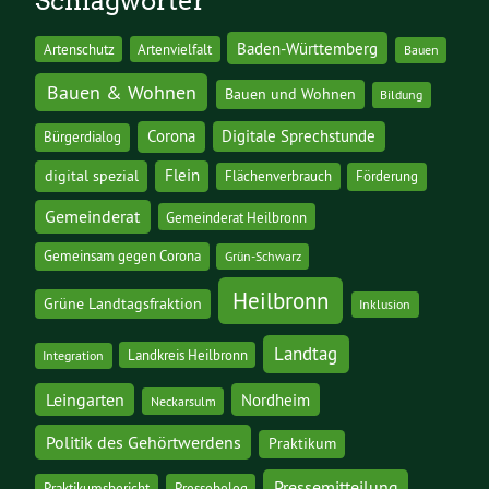
Schlagwörter
Baden-Württemberg
Artenschutz
Artenvielfalt
Bauen
Bauen & Wohnen
Bauen und Wohnen
Bildung
Corona
Digitale Sprechstunde
Bürgerdialog
digital spezial
Flein
Flächenverbrauch
Förderung
Gemeinderat
Gemeinderat Heilbronn
Gemeinsam gegen Corona
Grün-Schwarz
Heilbronn
Grüne Landtagsfraktion
Inklusion
Landtag
Landkreis Heilbronn
Integration
Leingarten
Nordheim
Neckarsulm
Politik des Gehörtwerdens
Praktikum
Pressemitteilung
Praktikumsbericht
Pressebeleg