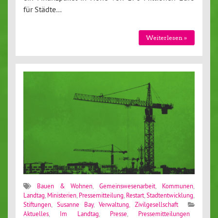
für Städte…
Weiterlesen »
Bauen & Wohnen
,
Gemeinswesenarbeit
,
Kommunen
,
Landtag
,
Ministerien
,
Pressemitteilung
,
Restart
,
Stadtentwicklung
,
Stiftungen
,
Susanne Bay
,
Verwaltung
,
Zivilgesellschaft
Aktuelles
,
Im Landtag
,
Presse
,
Pressemitteilungen