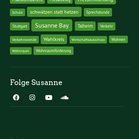
schwätzen statt hetzen
Sprechstunde
Schule
Susanne Bay
Talheim
Stuttgart
Verkehr
Wahlkreis
Wohnen
Verkehrswende
Wirtschaftsausschuss
Wohnraumförderung
Wohnraum
Folge Susanne