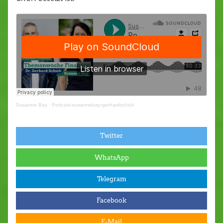
Susanne Bay
·
Podcast-susannebay-gerhardschick
Twitter
WhatsApp
Telegram
Facebook
E-Mail