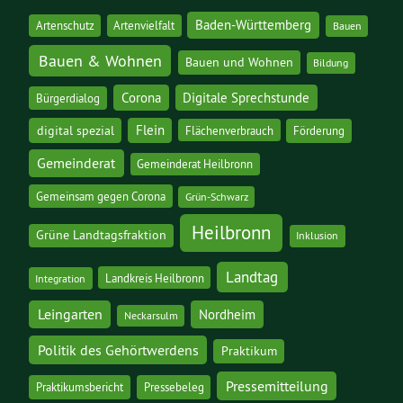
Baden-Württemberg
Artenschutz
Artenvielfalt
Bauen
Bauen & Wohnen
Bauen und Wohnen
Bildung
Corona
Digitale Sprechstunde
Bürgerdialog
digital spezial
Flein
Flächenverbrauch
Förderung
Gemeinderat
Gemeinderat Heilbronn
Gemeinsam gegen Corona
Grün-Schwarz
Heilbronn
Grüne Landtagsfraktion
Inklusion
Landtag
Landkreis Heilbronn
Integration
Leingarten
Nordheim
Neckarsulm
Politik des Gehörtwerdens
Praktikum
Pressemitteilung
Praktikumsbericht
Pressebeleg