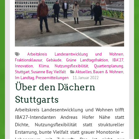
Arbeitskreis Landesentwicklung und Wohnen
,
Fraktionsklausur
,
Gebäude
,
Grüne Landtagsfraktion
,
IBA'27
,
Innovation
,
Klima
,
Nutzungsflexibilität
,
Quartiersplanung
,
Stuttgart
,
Susanne Bay
,
Vielfalt
Aktuelles
,
Bauen & Wohnen
,
Im Landtag
,
Pressemitteilungen
11. Januar 2022
Über den Dächern
Stuttgarts
Arbeitskreis Landesentwicklung und Wohnen trifft
IBA’27-Intendanten Andreas Hofer Nähe statt
Dichte, Nutzungsflexibilität statt struktureller
Erstarrung, bunte Vielfalt statt grauer Monotonie –