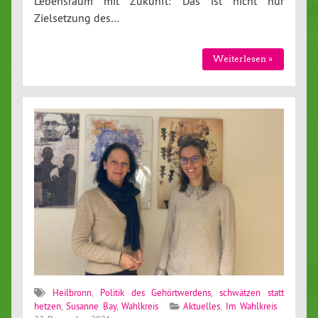
Lebensraum mit Zukunft: Das ist nicht nur
Zielsetzung des…
Weiterlesen »
Heilbronn
,
Politik des Gehörtwerdens
,
schwätzen statt
hetzen
,
Susanne Bay
,
Wahlkreis
Aktuelles
,
Im Wahlkreis