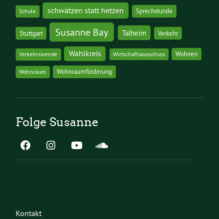
schwätzen statt hetzen
Sprechstunde
Schule
Susanne Bay
Talheim
Stuttgart
Verkehr
Wahlkreis
Wohnen
Verkehrswende
Wirtschaftsausschuss
Wohnraumförderung
Wohnraum
Folge Susanne
Kontakt