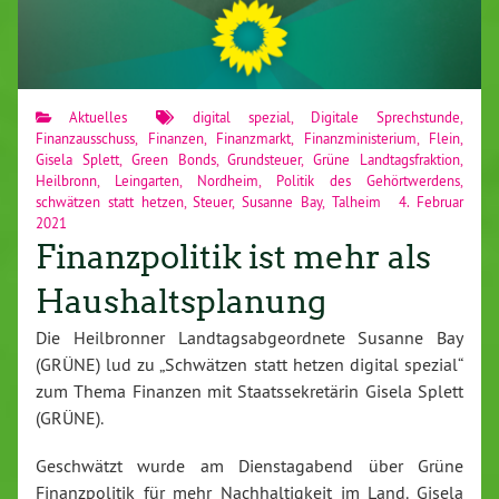
Aktuelles
digital spezial
,
Digitale Sprechstunde
,
Finanzausschuss
,
Finanzen
,
Finanzmarkt
,
Finanzministerium
,
Flein
,
Gisela Splett
,
Green Bonds
,
Grundsteuer
,
Grüne Landtagsfraktion
,
Heilbronn
,
Leingarten
,
Nordheim
,
Politik des Gehörtwerdens
,
schwätzen statt hetzen
,
Steuer
,
Susanne Bay
,
Talheim
4. Februar
2021
Finanzpolitik ist mehr als
Haushaltsplanung
Die Heilbronner Landtagsabgeordnete Susanne Bay
(GRÜNE) lud zu „Schwätzen statt hetzen digital spezial“
zum Thema Finanzen mit Staatssekretärin Gisela Splett
(GRÜNE).
Geschwätzt wurde am Dienstagabend über Grüne
Finanzpolitik für mehr Nachhaltigkeit im Land. Gisela