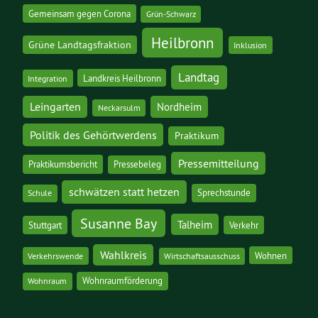
Gemeinsam gegen Corona
Grün-Schwarz
Heilbronn
Grüne Landtagsfraktion
Inklusion
Landtag
Landkreis Heilbronn
Integration
Leingarten
Nordheim
Neckarsulm
Politik des Gehörtwerdens
Praktikum
Pressemitteilung
Praktikumsbericht
Pressebeleg
schwätzen statt hetzen
Sprechstunde
Schule
Susanne Bay
Talheim
Stuttgart
Verkehr
Wahlkreis
Wohnen
Verkehrswende
Wirtschaftsausschuss
Wohnraumförderung
Wohnraum