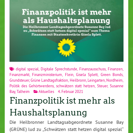
digital spezial
,
Digitale Sprechstunde
,
Finanzausschuss
,
Finanzen
,
Finanzmarkt
,
Finanzministerium
,
Flein
,
Gisela Splett
,
Green Bonds
,
Grundsteuer
,
Grüne Landtagsfraktion
,
Heilbronn
,
Leingarten
,
Nordheim
,
Politik des Gehörtwerdens
,
schwätzen statt hetzen
,
Steuer
,
Susanne
Bay
,
Talheim
Aktuelles
4. Februar 2021
Finanzpolitik ist mehr als
Haushaltsplanung
Die Heilbronner Landtagsabgeordnete Susanne Bay
(GRÜNE) lud zu „Schwätzen statt hetzen digital spezial“