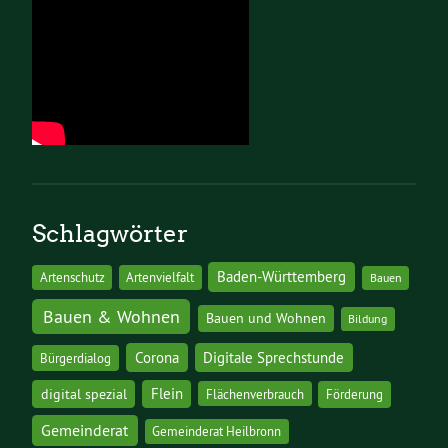
Schlagwörter
Baden-Württemberg
Artenschutz
Artenvielfalt
Bauen
Bauen & Wohnen
Bauen und Wohnen
Bildung
Corona
Digitale Sprechstunde
Bürgerdialog
digital spezial
Flein
Flächenverbrauch
Förderung
Gemeinderat
Gemeinderat Heilbronn