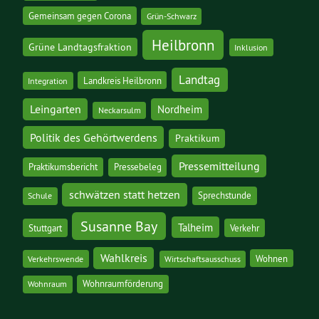
Gemeinsam gegen Corona
Grün-Schwarz
Heilbronn
Grüne Landtagsfraktion
Inklusion
Landtag
Landkreis Heilbronn
Integration
Leingarten
Nordheim
Neckarsulm
Politik des Gehörtwerdens
Praktikum
Pressemitteilung
Praktikumsbericht
Pressebeleg
schwätzen statt hetzen
Sprechstunde
Schule
Susanne Bay
Talheim
Stuttgart
Verkehr
Wahlkreis
Wohnen
Verkehrswende
Wirtschaftsausschuss
Wohnraumförderung
Wohnraum