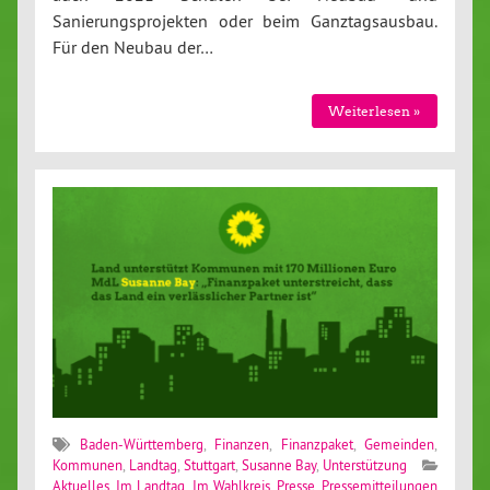
Sanierungsprojekten oder beim Ganztagsausbau.
Für den Neubau der…
Weiterlesen »
Baden-Württemberg
,
Finanzen
,
Finanzpaket
,
Gemeinden
,
Kommunen
,
Landtag
,
Stuttgart
,
Susanne Bay
,
Unterstützung
Aktuelles
,
Im Landtag
,
Im Wahlkreis
,
Presse
,
Pressemitteilungen