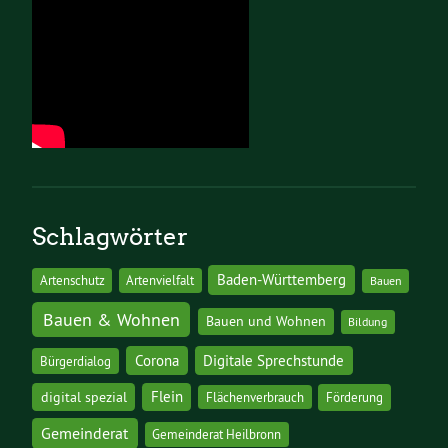
Schlagwörter
Baden-Württemberg
Artenschutz
Artenvielfalt
Bauen
Bauen & Wohnen
Bauen und Wohnen
Bildung
Corona
Digitale Sprechstunde
Bürgerdialog
digital spezial
Flein
Flächenverbrauch
Förderung
Gemeinderat
Gemeinderat Heilbronn