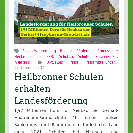
Baden-Württemberg
,
Bildung
,
Förderung
,
Grundschule
,
Heilbronn
,
Land
,
SBBZ
,
Schulbau
,
Schulen
,
Susanne Bay
,
Wahlkreis
Aktuelles
,
Presse
,
Pressemitteilungen
17. Dezember 2021
Heilbronner Schulen
erhalten
Landesförderung
1,92 Millionen Euro für Neubau der Gerhart-
Hauptmann-Grundschule Mit einem großen
Sanierungs- und Bauprogramm fördert das Land
auch 2021 Schulen bei Neubau- und