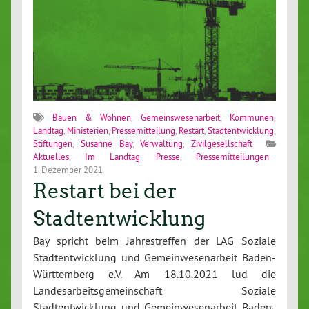
Bauen & Wohnen
,
Gemeinswesenarbeit
,
Kommunen
,
Landtag
,
Ministerien
,
Pressemitteilung
,
Restart
,
Stadtentwicklung
,
Stiftungen
,
Susanne Bay
,
Verwaltung
,
Zivilgesellschaft
Aktuelles
,
Im Landtag
,
Presse
,
Pressemitteilungen
1. Dezember 2021
Restart bei der
Stadtentwicklung
Bay spricht beim Jahrestreffen der LAG Soziale
Stadtentwicklung und Gemeinwesenarbeit Baden-
Württemberg e.V. Am 18.10.2021 lud die
Landesarbeitsgemeinschaft Soziale
Stadtentwicklung und Gemeinwesenarbeit Baden-