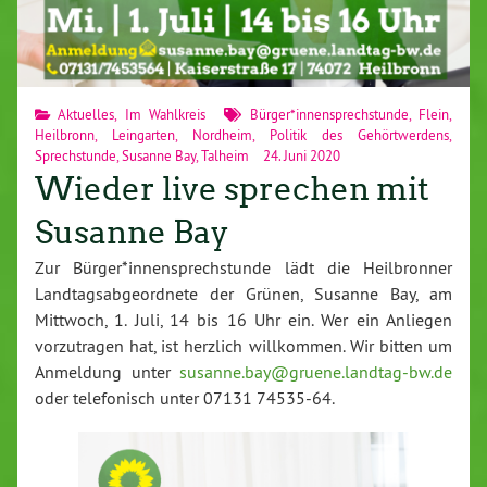
Aktuelles
,
Im Wahlkreis
Bürger*innensprechstunde
,
Flein
,
Heilbronn
,
Leingarten
,
Nordheim
,
Politik des Gehörtwerdens
,
Sprechstunde
,
Susanne Bay
,
Talheim
24. Juni 2020
Wieder live sprechen mit
Susanne Bay
Zur Bürger*innensprechstunde lädt die Heilbronner
Landtagsabgeordnete der Grünen, Susanne Bay, am
Mittwoch, 1. Juli, 14 bis 16 Uhr ein. Wer ein Anliegen
vorzutragen hat, ist herzlich willkommen. Wir bitten um
Anmeldung unter
susanne.bay@gruene.landtag-bw.de
oder telefonisch unter 07131 74535-64.