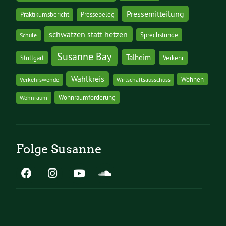
Pressemitteilung
Praktikumsbericht
Pressebeleg
schwätzen statt hetzen
Sprechstunde
Schule
Susanne Bay
Talheim
Stuttgart
Verkehr
Wahlkreis
Wohnen
Verkehrswende
Wirtschaftsausschuss
Wohnraumförderung
Wohnraum
Folge Susanne