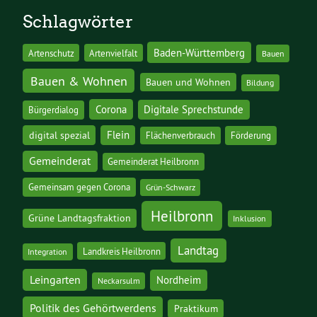
Schlagwörter
Baden-Württemberg
Artenschutz
Artenvielfalt
Bauen
Bauen & Wohnen
Bauen und Wohnen
Bildung
Corona
Digitale Sprechstunde
Bürgerdialog
digital spezial
Flein
Flächenverbrauch
Förderung
Gemeinderat
Gemeinderat Heilbronn
Gemeinsam gegen Corona
Grün-Schwarz
Heilbronn
Grüne Landtagsfraktion
Inklusion
Landtag
Landkreis Heilbronn
Integration
Leingarten
Nordheim
Neckarsulm
Politik des Gehörtwerdens
Praktikum