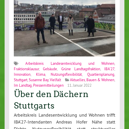
Arbeitskreis Landesentwicklung und Wohnen
,
Fraktionsklausur
,
Gebäude
,
Grüne Landtagsfraktion
,
IBA'27
,
Innovation
,
Klima
,
Nutzungsflexibilität
,
Quartiersplanung
,
Stuttgart
,
Susanne Bay
,
Vielfalt
Aktuelles
,
Bauen & Wohnen
,
Im Landtag
,
Pressemitteilungen
11. Januar 2022
Über den Dächern
Stuttgarts
Arbeitskreis Landesentwicklung und Wohnen trifft
IBA’27-Intendanten Andreas Hofer Nähe statt
Dichte, Nutzungsflexibilität statt struktureller