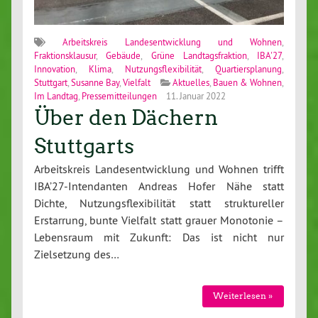
Arbeitskreis Landesentwicklung und Wohnen
,
Fraktionsklausur
,
Gebäude
,
Grüne Landtagsfraktion
,
IBA'27
,
Innovation
,
Klima
,
Nutzungsflexibilität
,
Quartiersplanung
,
Stuttgart
,
Susanne Bay
,
Vielfalt
Aktuelles
,
Bauen & Wohnen
,
Im Landtag
,
Pressemitteilungen
11. Januar 2022
Über den Dächern
Stuttgarts
Arbeitskreis Landesentwicklung und Wohnen trifft
IBA’27-Intendanten Andreas Hofer Nähe statt
Dichte, Nutzungsflexibilität statt struktureller
Erstarrung, bunte Vielfalt statt grauer Monotonie –
Lebensraum mit Zukunft: Das ist nicht nur
Zielsetzung des…
Weiterlesen »