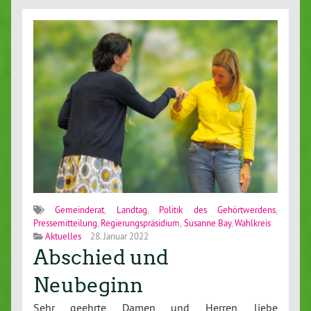
Gemeinderat
,
Landtag
,
Politik des Gehörtwerdens
,
Pressemitteilung
,
Regierungspräsidium
,
Susanne Bay
,
Wahlkreis
Aktuelles
28. Januar 2022
Abschied und
Neubeginn
Sehr geehrte Damen und Herren, liebe