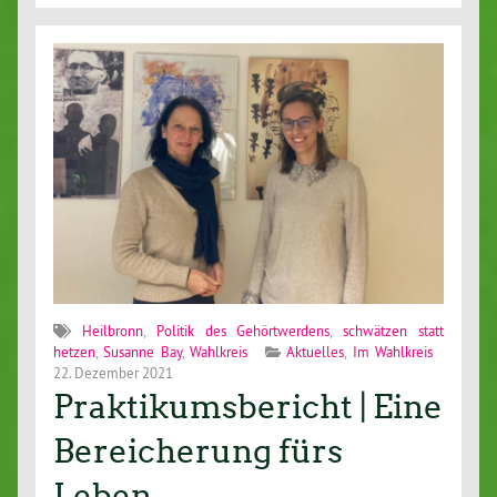
Heilbronn
,
Politik des Gehörtwerdens
,
schwätzen statt
hetzen
,
Susanne Bay
,
Wahlkreis
Aktuelles
,
Im Wahlkreis
22. Dezember 2021
Praktikumsbericht | Eine
Bereicherung fürs
Leben