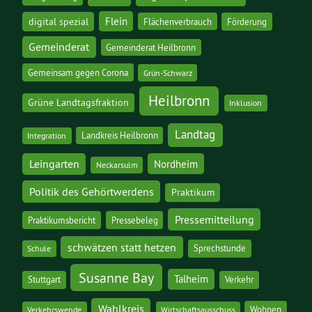
digital spezial
Flein
Flächenverbrauch
Förderung
Gemeinderat
Gemeinderat Heilbronn
Gemeinsam gegen Corona
Grün-Schwarz
Heilbronn
Grüne Landtagsfraktion
Inklusion
Landtag
Landkreis Heilbronn
Integration
Leingarten
Nordheim
Neckarsulm
Politik des Gehörtwerdens
Praktikum
Pressemitteilung
Praktikumsbericht
Pressebeleg
schwätzen statt hetzen
Sprechstunde
Schule
Susanne Bay
Talheim
Stuttgart
Verkehr
Wahlkreis
Wohnen
Verkehrswende
Wirtschaftsausschuss