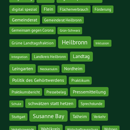
digital spezial
Flein
Flächenverbrauch
Förderung
Gemeinderat
Gemeinderat Heilbronn
Gemeinsam gegen Corona
Grün-Schwarz
Heilbronn
Grüne Landtagsfraktion
Inklusion
Landtag
Landkreis Heilbronn
Integration
Leingarten
Nordheim
Neckarsulm
Politik des Gehörtwerdens
Praktikum
Pressemitteilung
Praktikumsbericht
Pressebeleg
schwätzen statt hetzen
Sprechstunde
Schule
Susanne Bay
Talheim
Stuttgart
Verkehr
Wahlkreis
Wohnen
Verkehrswende
Wirtschaftsausschuss