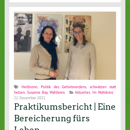
Heilbronn
,
Politik des Gehörtwerdens
,
schwätzen statt
hetzen
,
Susanne Bay
,
Wahlkreis
Aktuelles
,
Im Wahlkreis
22. Dezember 2021
Praktikumsbericht | Eine
Bereicherung fürs
Leben