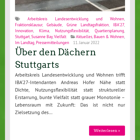
Arbeitskreis Landesentwicklung und Wohnen
,
Fraktionsklausur
,
Gebäude
,
Grüne Landtagsfraktion
,
IBA'27
,
Innovation
,
Klima
,
Nutzungsflexibilität
,
Quartiersplanung
,
Stuttgart
,
Susanne Bay
,
Vielfalt
Aktuelles
,
Bauen & Wohnen
,
Im Landtag
,
Pressemitteilungen
11. Januar 2022
Über den Dächern
Stuttgarts
Arbeitskreis Landesentwicklung und Wohnen trifft
IBA’27-Intendanten Andreas Hofer Nähe statt
Dichte, Nutzungsflexibilität statt struktureller
Erstarrung, bunte Vielfalt statt grauer Monotonie –
Lebensraum mit Zukunft: Das ist nicht nur
Zielsetzung des…
Weiterlesen »