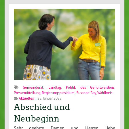
Gemeinderat
,
Landtag
,
Politik des Gehörtwerdens
,
Pressemitteilung
,
Regierungspräsidium
,
Susanne Bay
,
Wahlkreis
Aktuelles
28. Januar 2022
Abschied und
Neubeginn
Sehr geehrte Damen und Herren, liebe